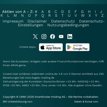
Aktien von A - Z:
#
A
B
C
D
E
F
G
H
I
J
K
L
M
N
O
P
Q
R
S
T
U
V
W
X
Y
Z
Impressum
Disclaimer
Datenschutz
Datenschutz-
Einstellungen
Nutzungsbedingungen
Unsere Apps:
Wenn Sie Kursdaten, Widgets oder andere Finanzinformationen benötigen, hilft
Ihnen
ARIVA
gerne.
Unsere User schätzen wallstreet-online.de: 4.8 von 5 Sternen ermittelt aus 285
Bewertungen bei www.kagels-trading.de
Zeitverzögerung der Kursdaten: Deutsche Börsen +15 Min. NASDAQ +15 Min.
NYSE +20 Min. AMEX +20 Min. Dow Jones +15 Min. Alle Angaben ohne Gewähr.
Copyright © 1998-2026 Smartbroker Holding AG - Alle Rechte vorbehalten.
Mit Unterstützung von:
Daten & Kurse von: