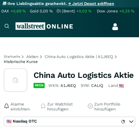
🎁 Ihre Lieblingsaktie geschenkt.
→ Jetzt Depot eröffnen
DAX
+0,69
%
Gold
0,00
%
Öl (Brent)
+0,02
%
Dow Jones
+0,25
%
Aktien
China Auto Logistics Aktie | A1J6EQ
Startseite
Historische Kurse
China Auto Logistics Aktie
Aktie
WKN:
A1J6EQ
SYM:
CALIQ
Land
Alarme
Zur Watchlist
Zum Portfolio
einrichten
hinzufügen
hinzufügen
Nasdaq OTC