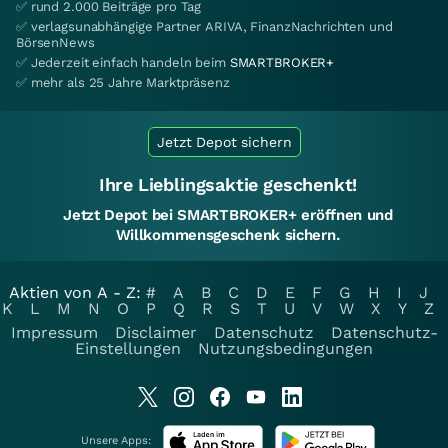
✅ rund 2.000 Beiträge pro Tag
✅ verlagsunabhängige Partner ARIVA, FinanzNachrichten und
BörsenNews
✅ Jederzeit einfach handeln beim
SMARTBROKER+
✅ mehr als 25 Jahre Marktpräsenz
Jetzt Depot sichern
Ihre Lieblingsaktie geschenkt!
Jetzt Depot bei SMARTBROKER+ eröffnen und
Willkommensgeschenk sichern.
Aktien von A - Z:
#
A
B
C
D
E
F
G
H
I
J
K
L
M
N
O
P
Q
R
S
T
U
V
W
X
Y
Z
Impressum
Disclaimer
Datenschutz
Datenschutz-
Einstellungen
Nutzungsbedingungen
Unsere Apps: