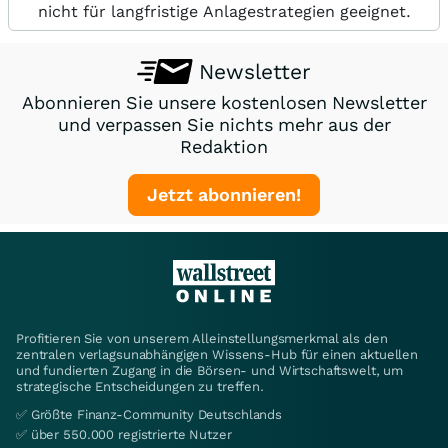
nicht für langfristige Anlagestrategien geeignet.
Newsletter
Abonnieren Sie unsere kostenlosen Newsletter
und verpassen Sie nichts mehr aus der
Redaktion
Jetzt abonnieren!
Profitieren Sie von unserem Alleinstellungsmerkmal als den
zentralen verlagsunabhängigen Wissens-Hub für einen aktuellen
und fundierten Zugang in die Börsen- und Wirtschaftswelt, um
strategische Entscheidungen zu treffen.
✅ Größte Finanz-Community Deutschlands
✅ über 550.000 registrierte Nutzer