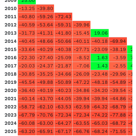
2009
25.00
2010
-13.25
-39.80
2011
-40.80
-59.26
-72.43
2012
-40.59
-53.64
-59.31
-39.96
2013
-31.73
-41.31
-41.80
-15.45
19.06
2014
-40.45
-48.66
-50.66
-40.11
-40.18
-69.94
2015
-33.64
-40.29
-40.38
-27.71
-23.09
-38.19
27
2016
-22.30
-27.40
-25.09
-8.52
1.63
-3.59
72
2017
-20.03
-24.37
-21.87
-7.06
1.43
-2.55
44
2018
-30.85
-35.25
-34.66
-26.09
-23.48
-29.96
-1
2019
-45.54
-49.88
-50.89
-47.22
-48.18
-54.89
-5
2020
-36.40
-40.19
-40.23
-34.86
-34.20
-39.54
-3
2021
-40.14
-43.70
-44.05
-39.94
-39.94
-44.86
-3
2022
-58.72
-62.10
-63.53
-62.59
-64.32
-68.79
-6
2023
-67.79
-70.76
-72.34
-72.34
-74.22
-77.88
-7
2024
-60.08
-63.00
-64.27
-63.55
-65.03
-68.72
-6
2025
-63.20
-65.91
-67.17
-66.76
-68.24
-71.55
-7