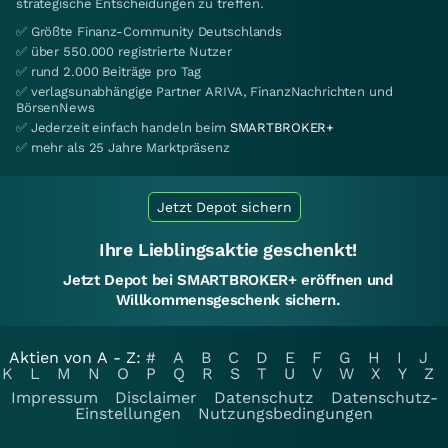
strategische Entscheidungen zu treffen.
✅ Größte Finanz-Community Deutschlands
✅ über 550.000 registrierte Nutzer
✅ rund 2.000 Beiträge pro Tag
✅ verlagsunabhängige Partner ARIVA, FinanzNachrichten und
BörsenNews
✅ Jederzeit einfach handeln beim
SMARTBROKER+
✅ mehr als 25 Jahre Marktpräsenz
Jetzt Depot sichern
Ihre Lieblingsaktie geschenkt!
Jetzt Depot bei SMARTBROKER+ eröffnen und
Willkommensgeschenk sichern.
Aktien von A - Z:
#
A
B
C
D
E
F
G
H
I
J
K
L
M
N
O
P
Q
R
S
T
U
V
W
X
Y
Z
Impressum
Disclaimer
Datenschutz
Datenschutz-
Einstellungen
Nutzungsbedingungen