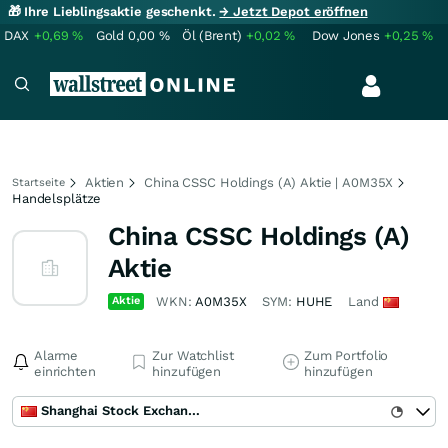
🎁 Ihre Lieblingsaktie geschenkt.
→ Jetzt Depot eröffnen
DAX
+0,69
%
Gold
0,00
%
Öl (Brent)
+0,02
%
Dow Jones
+0,25
%
Aktien
China CSSC Holdings (A) Aktie | A0M35X
Startseite
Handelsplätze
China CSSC Holdings (A)
Aktie
Aktie
WKN:
A0M35X
SYM:
HUHE
Land
Alarme
Zur Watchlist
Zum Portfolio
einrichten
hinzufügen
hinzufügen
Shanghai Stock Exchange