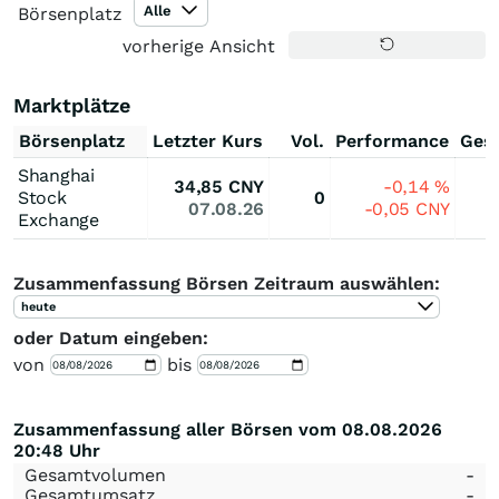
Alle
Börsenplatz
vorherige Ansicht
Marktplätze
Börsenplatz
Letzter Kurs
Vol.
Performance
Ges
Shanghai
34,85
CNY
-0,14
%
Stock
0
07.08.26
-0,05
CNY
Exchange
Zusammenfassung Börsen Zeitraum auswählen:
heute
oder Datum eingeben:
von
bis
Zusammenfassung aller Börsen vom 08.08.2026
20:48 Uhr
Gesamtvolumen
-
Gesamtumsatz
-