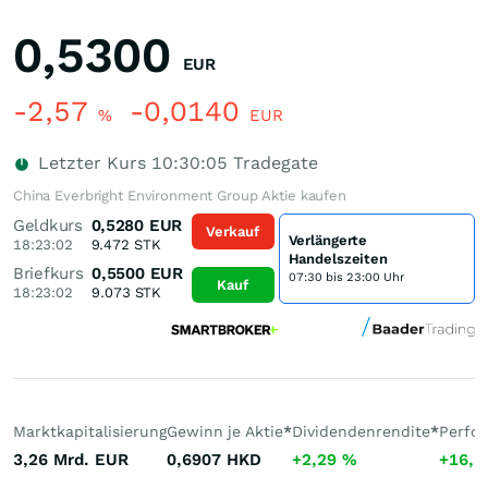
0,5300
EUR
-2,57
-0,0140
%
EUR
Letzter Kurs
10:30:05
Tradegate
China Everbright Environment Group Aktie kaufen
Geldkurs
0,5280
EUR
Verkauf
Verlängerte
18:23:02
9.472
STK
Handelszeiten
Briefkurs
0,5500
EUR
07:30 bis 23:00 Uhr
Kauf
18:23:02
9.073
STK
Marktkapitalisierung
Gewinn je Aktie
*
Dividendenrendite
*
Perfo
3,26 Mrd.
EUR
0,6907
HKD
+2,29
%
+16,