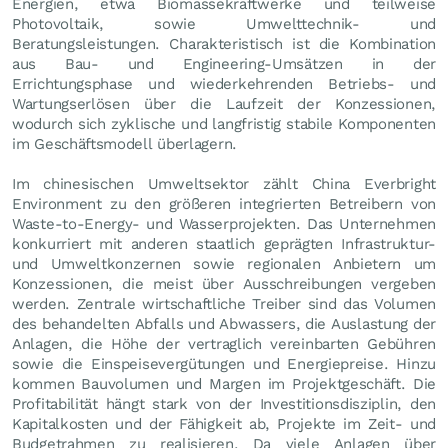
Energien, etwa Biomassekraftwerke und teilweise
Photovoltaik, sowie Umwelttechnik- und
Beratungsleistungen. Charakteristisch ist die Kombination
aus Bau- und Engineering-Umsätzen in der
Errichtungsphase und wiederkehrenden Betriebs- und
Wartungserlösen über die Laufzeit der Konzessionen,
wodurch sich zyklische und langfristig stabile Komponenten
im Geschäftsmodell überlagern.
Im chinesischen Umweltsektor zählt China Everbright
Environment zu den größeren integrierten Betreibern von
Waste-to-Energy- und Wasserprojekten. Das Unternehmen
konkurriert mit anderen staatlich geprägten Infrastruktur-
und Umweltkonzernen sowie regionalen Anbietern um
Konzessionen, die meist über Ausschreibungen vergeben
werden. Zentrale wirtschaftliche Treiber sind das Volumen
des behandelten Abfalls und Abwassers, die Auslastung der
Anlagen, die Höhe der vertraglich vereinbarten Gebühren
sowie die Einspeisevergütungen und Energiepreise. Hinzu
kommen Bauvolumen und Margen im Projektgeschäft. Die
Profitabilität hängt stark von der Investitionsdisziplin, den
Kapitalkosten und der Fähigkeit ab, Projekte im Zeit- und
Budgetrahmen zu realisieren. Da viele Anlagen über