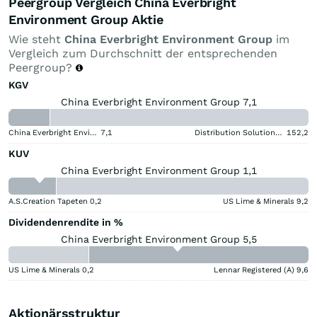
Peergroup Vergleich China Everbright
Environment Group Aktie
Wie steht
China Everbright Environment Group
im
Vergleich zum Durchschnitt der entsprechenden
Peergroup?
KGV
China Everbright Environment Group 7,1
China Everbright Environment Group
7,1
Distribution Solutions Group
152,2
KUV
China Everbright Environment Group 1,1
A.S.Creation Tapeten
0,2
US Lime & Minerals
9,2
Dividendenrendite in %
China Everbright Environment Group 5,5
US Lime & Minerals
0,2
Lennar Registered (A)
9,6
Aktionärsstruktur