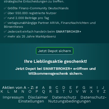
strategische Entscheidungen zu treffen.
✅ Größte Finanz-Community Deutschlands
✅ über 550.000 registrierte Nutzer
✅ rund 2.000 Beiträge pro Tag
✅ verlagsunabhängige Partner ARIVA, FinanzNachrichten und
BörsenNews
✅ Jederzeit einfach handeln beim
SMARTBROKER+
✅ mehr als 25 Jahre Marktpräsenz
Jetzt Depot sichern
Ihre Lieblingsaktie geschenkt!
Jetzt Depot bei SMARTBROKER+ eröffnen und
Willkommensgeschenk sichern.
Aktien von A - Z:
#
A
B
C
D
E
F
G
H
I
J
K
L
M
N
O
P
Q
R
S
T
U
V
W
X
Y
Z
Impressum
Disclaimer
Datenschutz
Datenschutz-
Einstellungen
Nutzungsbedingungen