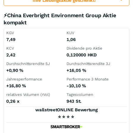
Ihre Lieblingsaktie geschenkt!
⚡China Everbright Environment Group Aktie
kompakt
KGV
KUV
7,49
1,06
KCV
Dividende pro Aktie
2,42
0,120000
HKD
Durchschnittsrendite 5J
Durchschnittsrendite 3J
+0,90
%
+16,05
%
Jahresperformance
Performance 3 Monate
+16,80
%
-10,10
%
relatives Volumen (rVol)
Tagesvolumen
0,26
x
943 St.
wallstreetONLINE Bewertung
⭐
⭐
⭐
⭐