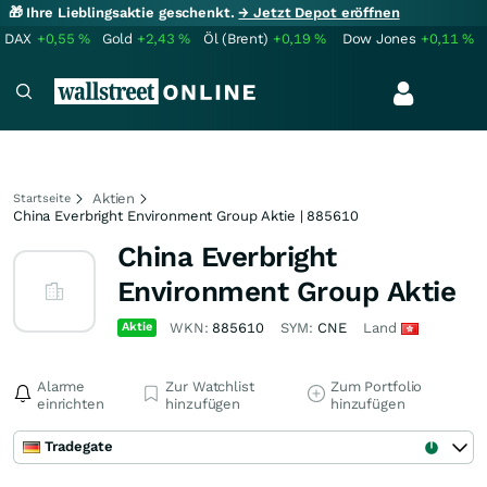
🎁 Ihre Lieblingsaktie geschenkt.
→ Jetzt Depot eröffnen
DAX
+0,55
%
Gold
+2,43
%
Öl (Brent)
+0,19
%
Dow Jones
+0,11
%
Aktien
Startseite
China Everbright Environment Group Aktie | 885610
China Everbright
Environment Group Aktie
Aktie
WKN:
885610
SYM:
CNE
Land
Alarme
Zur Watchlist
Zum Portfolio
einrichten
hinzufügen
hinzufügen
Tradegate