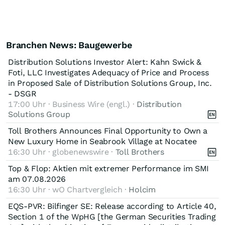
Branchen News: Baugewerbe
Distribution Solutions Investor Alert: Kahn Swick &
Foti, LLC Investigates Adequacy of Price and Process
in Proposed Sale of Distribution Solutions Group, Inc.
- DSGR
17:00 Uhr · Business Wire (engl.) ·
Distribution
Solutions Group
Toll Brothers Announces Final Opportunity to Own a
New Luxury Home in Seabrook Village at Nocatee
16:30 Uhr · globenewswire ·
Toll Brothers
Top & Flop: Aktien mit extremer Performance im SMI
am 07.08.2026
16:30 Uhr · wO Chartvergleich ·
Holcim
EQS-PVR: Bilfinger SE: Release according to Article 40,
Section 1 of the WpHG [the German Securities Trading