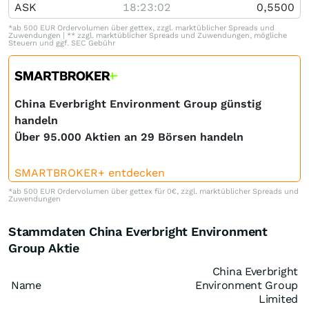
ASK
18:23:02
0,5500
*ab 500 EUR Ordervolumen über gettex, zzgl. marktüblicher Spreads und
Zuwendungen | ** zzgl. marktüblicher Spreads und Zuwendungen, mögliche
Steuern und ggf. SEC Gebühr
China Everbright Environment Group günstig
handeln
Über 95.000 Aktien an 29 Börsen handeln
SMARTBROKER+ entdecken
*ab 500 EUR Ordervolumen über gettex für 0€, zzgl. marktüblicher Spreads und
Zuwendungen
Stammdaten China Everbright Environment
Group Aktie
China Everbright
Name
Environment Group
Limited