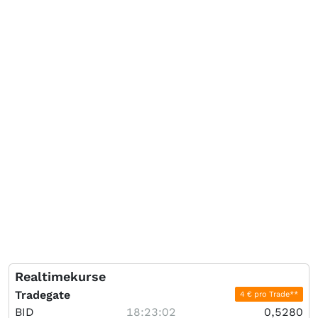
Realtimekurse
Tradegate
4 € pro Trade**
BID
18:23:02
0,5280