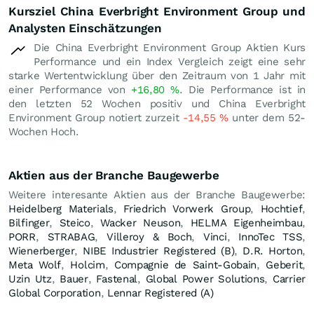
Kursziel China Everbright Environment Group und
Analysten Einschätzungen
Die China Everbright Environment Group Aktien Kurs
Performance und ein Index Vergleich zeigt eine sehr
starke Wertentwicklung über den Zeitraum von 1 Jahr mit
einer Performance von
+16,80
%
. Die Performance ist in
den letzten 52 Wochen positiv und China Everbright
Environment Group notiert zurzeit
-14,55
%
unter dem 52-
Wochen Hoch.
Aktien aus der Branche Baugewerbe
Weitere interesante Aktien aus der Branche Baugewerbe:
Heidelberg Materials
,
Friedrich Vorwerk Group
,
Hochtief
,
Bilfinger
,
Steico
,
Wacker Neuson
,
HELMA Eigenheimbau
,
PORR
,
STRABAG
,
Villeroy & Boch
,
Vinci
,
InnoTec TSS
,
Wienerberger
,
NIBE Industrier Registered (B)
,
D.R. Horton
,
Meta Wolf
,
Holcim
,
Compagnie de Saint-Gobain
,
Geberit
,
Uzin Utz
,
Bauer
,
Fastenal
,
Global Power Solutions
,
Carrier
Global Corporation
,
Lennar Registered (A)