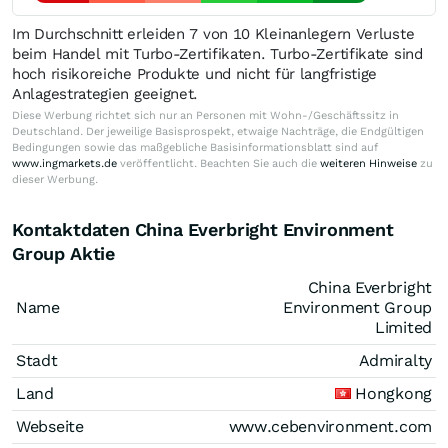
Im Durchschnitt erleiden 7 von 10 Kleinanlegern Verluste
beim Handel mit Turbo-Zertifikaten. Turbo-Zertifikate sind
hoch risikoreiche Produkte und nicht für langfristige
Anlagestrategien geeignet.
Diese Werbung richtet sich nur an Personen mit Wohn-/Geschäftssitz in
Deutschland. Der jeweilige Basisprospekt, etwaige Nachträge, die Endgültigen
Bedingungen sowie das maßgebliche Basisinformationsblatt sind auf
www.ingmarkets.de
veröffentlicht. Beachten Sie auch die
weiteren Hinweise
zu
dieser Werbung.
Kontaktdaten China Everbright Environment
Group Aktie
China Everbright
Name
Environment Group
Limited
Stadt
Admiralty
Land
Hongkong
Webseite
www.cebenvironment.com