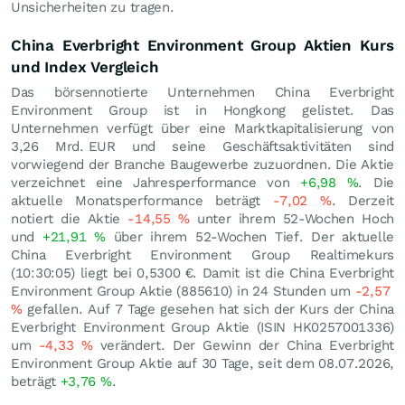
Unsicherheiten zu tragen.
China Everbright Environment Group Aktien Kurs
und Index Vergleich
Das börsennotierte Unternehmen China Everbright
Environment Group ist in Hongkong gelistet. Das
Unternehmen verfügt über eine Marktkapitalisierung von
3,26 Mrd.
EUR
und seine Geschäftsaktivitäten sind
vorwiegend der Branche Baugewerbe zuzuordnen. Die Aktie
verzeichnet eine Jahresperformance von
+6,98
%
. Die
aktuelle Monatsperformance beträgt
-7,02
%
. Derzeit
notiert die Aktie
-14,55
%
unter ihrem 52-Wochen Hoch
und
+21,91
%
über ihrem 52-Wochen Tief. Der aktuelle
China Everbright Environment Group Realtimekurs
(10:30:05) liegt bei 0,5300
€
. Damit ist die China Everbright
Environment Group Aktie (885610) in 24 Stunden um
-2,57
%
gefallen. Auf 7 Tage gesehen hat sich der Kurs der China
Everbright Environment Group Aktie (ISIN HK0257001336)
um
-4,33
%
verändert. Der Gewinn der China Everbright
Environment Group Aktie auf 30 Tage, seit dem 08.07.2026,
beträgt
+3,76
%
.