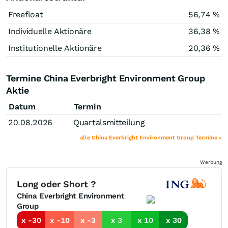
Freefloat
56,74 %
Individuelle Aktionäre
36,38 %
Institutionelle Aktionäre
20,36 %
Termine China Everbright Environment Group
Aktie
Datum
Termin
20.08.2026
Quartalsmitteilung
alle China Everbright Environment Group Termine »
Werbung
Long oder Short ?
China Everbright Environment
Group
x -30
x -10
x -3
x 3
x 10
x 30