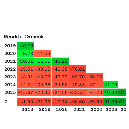
Rendite-Dreieck
2019
40.76
2020
9.78
-14.39
2021
20.51
11.50
45.22
2022
-19.51
-33.19
-40.98
-76.01
2023
-28.91
-40.07
-46.79
-67.79
-56.75
2024
-22.24
-30.95
-34.56
-49.83
-27.44
21.75
2025
-13.67
-20.43
-21.58
-32.78
-5.23
40.30
61.
Ø
-1.90
-21.25
-19.74
-56.60
-29.80
31.03
61.
2018
2019
2020
2021
2022
2023
20