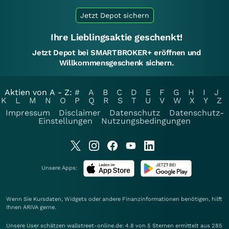
Jetzt Depot sichern
Ihre Lieblingsaktie geschenkt!
Jetzt Depot bei SMARTBROKER+ eröffnen und
Willkommensgeschenk sichern.
Aktien von A - Z:
#
A
B
C
D
E
F
G
H
I
J
K
L
M
N
O
P
Q
R
S
T
U
V
W
X
Y
Z
Impressum
Disclaimer
Datenschutz
Datenschutz-
Einstellungen
Nutzungsbedingungen
Unsere Apps:
Wenn Sie Kursdaten, Widgets oder andere Finanzinformationen benötigen, hilft
Ihnen
ARIVA
gerne.
Unsere User schätzen wallstreet-online.de: 4.8 von 5 Sternen ermittelt aus 285