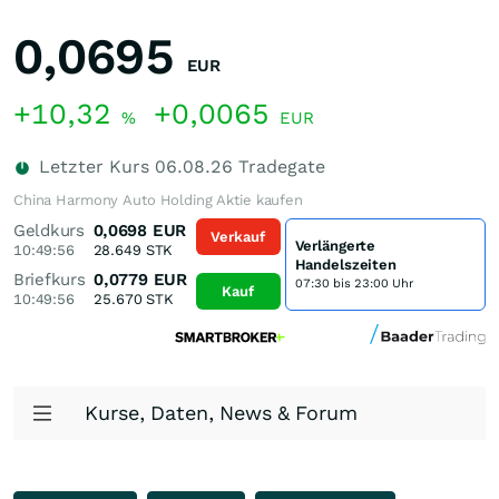
0,0695
EUR
+10,32
+0,0065
%
EUR
Letzter Kurs
06.08.26
Tradegate
China Harmony Auto Holding Aktie kaufen
Geldkurs
0,0698
EUR
Verkauf
Verlängerte
10:49:56
28.649
STK
Handelszeiten
Briefkurs
0,0779
EUR
07:30 bis 23:00 Uhr
Kauf
10:49:56
25.670
STK
Kurse, Daten, News & Forum