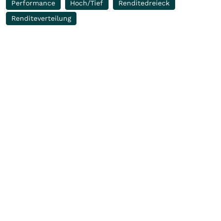
Performance
Hoch/Tief
Renditedreieck
Renditeverteilung