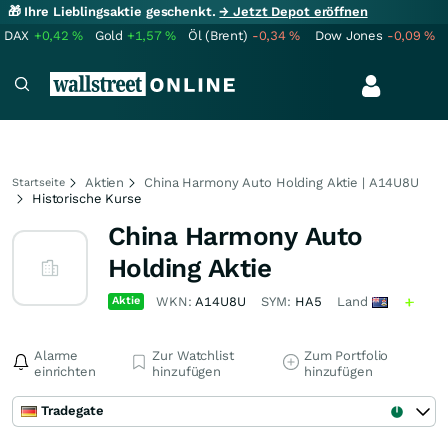
🎁 Ihre Lieblingsaktie geschenkt.
→ Jetzt Depot eröffnen
DAX
+0,42
%
Gold
+1,57
%
Öl (Brent)
-0,34
%
Dow Jones
-0,09
%
Aktien
China Harmony Auto Holding Aktie | A14U8U
Startseite
Historische Kurse
China Harmony Auto
Holding Aktie
Aktie
WKN:
A14U8U
SYM:
HA5
Land
Alarme
Zur Watchlist
Zum Portfolio
einrichten
hinzufügen
hinzufügen
Tradegate