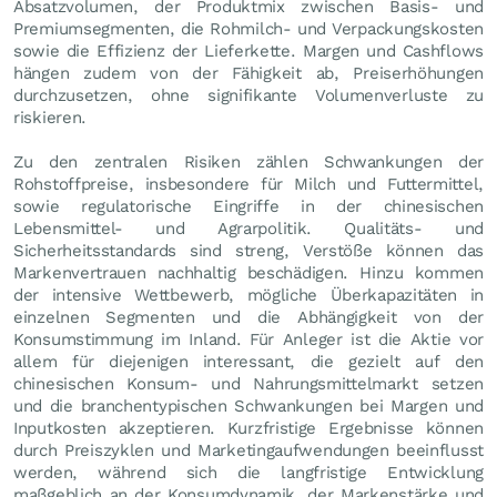
Absatzvolumen, der Produktmix zwischen Basis- und
Premiumsegmenten, die Rohmilch- und Verpackungskosten
sowie die Effizienz der Lieferkette. Margen und Cashflows
hängen zudem von der Fähigkeit ab, Preiserhöhungen
durchzusetzen, ohne signifikante Volumenverluste zu
riskieren.
Zu den zentralen Risiken zählen Schwankungen der
Rohstoffpreise, insbesondere für Milch und Futtermittel,
sowie regulatorische Eingriffe in der chinesischen
Lebensmittel- und Agrarpolitik. Qualitäts- und
Sicherheitsstandards sind streng, Verstöße können das
Markenvertrauen nachhaltig beschädigen. Hinzu kommen
der intensive Wettbewerb, mögliche Überkapazitäten in
einzelnen Segmenten und die Abhängigkeit von der
Konsumstimmung im Inland. Für Anleger ist die Aktie vor
allem für diejenigen interessant, die gezielt auf den
chinesischen Konsum- und Nahrungsmittelmarkt setzen
und die branchentypischen Schwankungen bei Margen und
Inputkosten akzeptieren. Kurzfristige Ergebnisse können
durch Preiszyklen und Marketingaufwendungen beeinflusst
werden, während sich die langfristige Entwicklung
maßgeblich an der Konsumdynamik, der Markenstärke und