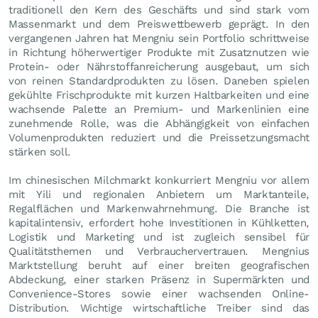
traditionell den Kern des Geschäfts und sind stark vom
Massenmarkt und dem Preiswettbewerb geprägt. In den
vergangenen Jahren hat Mengniu sein Portfolio schrittweise
in Richtung höherwertiger Produkte mit Zusatznutzen wie
Protein- oder Nährstoffanreicherung ausgebaut, um sich
von reinen Standardprodukten zu lösen. Daneben spielen
gekühlte Frischprodukte mit kurzen Haltbarkeiten und eine
wachsende Palette an Premium- und Markenlinien eine
zunehmende Rolle, was die Abhängigkeit von einfachen
Volumenprodukten reduziert und die Preissetzungsmacht
stärken soll.
Im chinesischen Milchmarkt konkurriert Mengniu vor allem
mit Yili und regionalen Anbietern um Marktanteile,
Regalflächen und Markenwahrnehmung. Die Branche ist
kapitalintensiv, erfordert hohe Investitionen in Kühlketten,
Logistik und Marketing und ist zugleich sensibel für
Qualitätsthemen und Verbrauchervertrauen. Mengnius
Marktstellung beruht auf einer breiten geografischen
Abdeckung, einer starken Präsenz in Supermärkten und
Convenience-Stores sowie einer wachsenden Online-
Distribution. Wichtige wirtschaftliche Treiber sind das