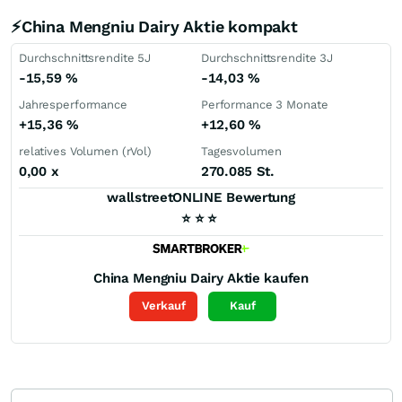
⚡China Mengniu Dairy Aktie kompakt
Durchschnittsrendite 5J
Durchschnittsrendite 3J
-15,59
%
-14,03
%
Jahresperformance
Performance 3 Monate
+15,36
%
+12,60
%
relatives Volumen (rVol)
Tagesvolumen
0,00
x
270.085 St.
wallstreetONLINE Bewertung
⭐
⭐
⭐
China Mengniu Dairy
Aktie kaufen
Verkauf
Kauf