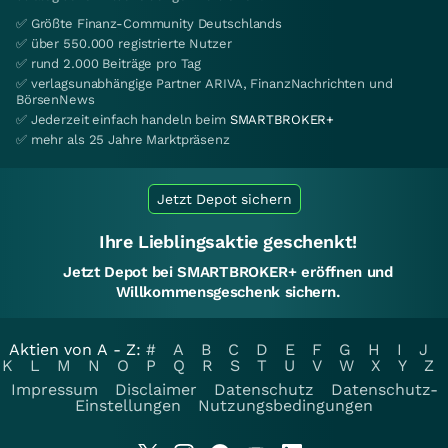
✅ Größte Finanz-Community Deutschlands
✅ über 550.000 registrierte Nutzer
✅ rund 2.000 Beiträge pro Tag
✅ verlagsunabhängige Partner ARIVA, FinanzNachrichten und
BörsenNews
✅ Jederzeit einfach handeln beim
SMARTBROKER+
✅ mehr als 25 Jahre Marktpräsenz
Jetzt Depot sichern
Ihre Lieblingsaktie geschenkt!
Jetzt Depot bei SMARTBROKER+ eröffnen und
Willkommensgeschenk sichern.
Aktien von A - Z:
#
A
B
C
D
E
F
G
H
I
J
K
L
M
N
O
P
Q
R
S
T
U
V
W
X
Y
Z
Impressum
Disclaimer
Datenschutz
Datenschutz-
Einstellungen
Nutzungsbedingungen