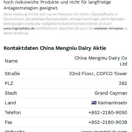
hoch risikoreiche Produkte und nicht für langfristige
Anlagestrategien geeignet.
Diese Werbung richtet sich nur an Personen mit Wohn-/Geschäftssitz in
Deutschland. Der jeweilige Basisprospekt, etwaige Nachträge, die Endgültigen
Bedingungen sowie das maßgebliche Basisinformationsblatt sind auf
www.ingmarkets.de
veröffentlicht. Beachten Sie auch die
weiteren Hinweise
zu
dieser Werbung.
Kontaktdaten China Mengniu Dairy Aktie
China Mengniu Dairy Co
Name
Ltd
Straße
32nd Floor, COFCO Tower
PLZ
262
Stadt
Grand Cayman
Land
Kaimaninseln
Telefon
+852-2180-9050
Fax
+852-2180-9039
Webseite
www.mengniuir.com