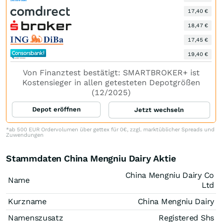
17,40 €
18,47 €
17,45 €
19,40 €
Von Finanztest bestätigt: SMARTBROKER+ ist
Kostensieger in allen getesteten Depotgrößen
(12/2025)
Depot eröffnen
Jetzt wechseln
*ab 500 EUR Ordervolumen über gettex für 0€, zzgl. marktüblicher Spreads und
Zuwendungen
Stammdaten China Mengniu Dairy Aktie
China Mengniu Dairy Co
Name
Ltd
Kurzname
China Mengniu Dairy
Namenszusatz
Registered Shs