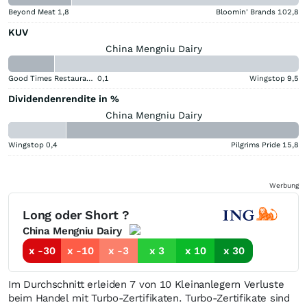
Beyond Meat
1,8
Bloomin' Brands
102,8
KUV
China Mengniu Dairy
Good Times Restaurants
0,1
Wingstop
9,5
Dividendenrendite in %
China Mengniu Dairy
Wingstop
0,4
Pilgrims Pride
15,8
Werbung
Long oder Short ?
China Mengniu Dairy
x -30
x -10
x -3
x 3
x 10
x 30
Im Durchschnitt erleiden 7 von 10 Kleinanlegern Verluste
beim Handel mit Turbo-Zertifikaten. Turbo-Zertifikate sind