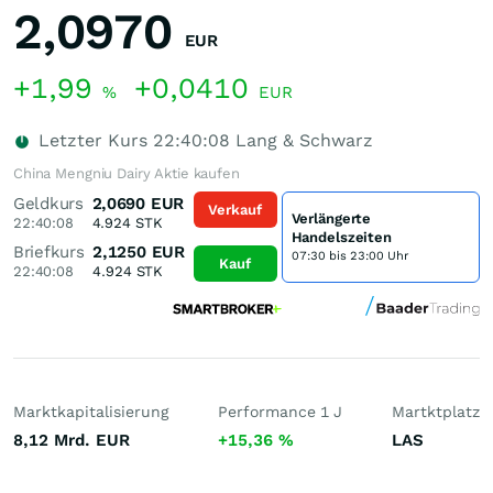
2,0970
EUR
+1,99
+0,0410
%
EUR
Letzter Kurs
22:40:08
Lang & Schwarz
China Mengniu Dairy Aktie kaufen
Geldkurs
2,0690
EUR
Verkauf
Verlängerte
22:40:08
4.924
STK
Handelszeiten
Briefkurs
2,1250
EUR
07:30 bis 23:00 Uhr
Kauf
22:40:08
4.924
STK
Marktkapitalisierung
Performance 1 J
Martktplatz
8,12 Mrd.
EUR
+15,36
%
LAS