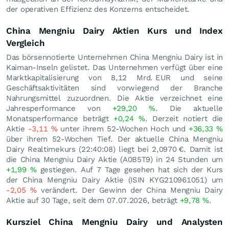
der operativen Effizienz des Konzerns entscheidet.
China Mengniu Dairy Aktien Kurs und Index
Vergleich
Das börsennotierte Unternehmen China Mengniu Dairy ist in
Kaiman-Inseln gelistet. Das Unternehmen verfügt über eine
Marktkapitalisierung von 8,12 Mrd.
EUR
und seine
Geschäftsaktivitäten sind vorwiegend der Branche
Nahrungsmittel zuzuordnen. Die Aktie verzeichnet eine
Jahresperformance von
+29,20
%
. Die aktuelle
Monatsperformance beträgt
+0,24
%
. Derzeit notiert die
Aktie
-3,11
%
unter ihrem 52-Wochen Hoch und
+36,33
%
über ihrem 52-Wochen Tief. Der aktuelle China Mengniu
Dairy Realtimekurs (22:40:08) liegt bei 2,0970
€
. Damit ist
die China Mengniu Dairy Aktie (A0B5T9) in 24 Stunden um
+1,99
%
gestiegen. Auf 7 Tage gesehen hat sich der Kurs
der China Mengniu Dairy Aktie (ISIN KYG210961051) um
-2,05
%
verändert. Der Gewinn der China Mengniu Dairy
Aktie auf 30 Tage, seit dem 07.07.2026, beträgt
+9,78
%
.
Kursziel China Mengniu Dairy und Analysten