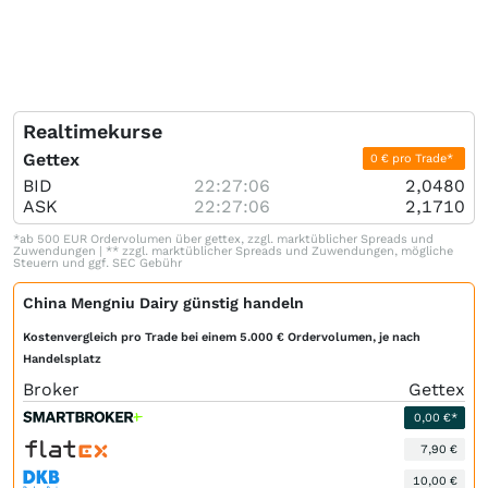
Realtimekurse
Gettex
0 € pro Trade*
BID
22:27:06
2,0480
ASK
22:27:06
2,1710
*ab 500 EUR Ordervolumen über gettex, zzgl. marktüblicher Spreads und
Zuwendungen | ** zzgl. marktüblicher Spreads und Zuwendungen, mögliche
Steuern und ggf. SEC Gebühr
China Mengniu Dairy günstig handeln
Kostenvergleich pro Trade bei einem 5.000 € Ordervolumen, je nach
Handelsplatz
Broker
Gettex
0,00 €*
7,90 €
10,00 €