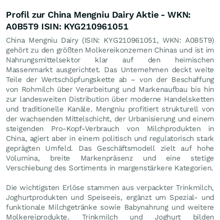
Profil zur China Mengniu Dairy Aktie - WKN:
A0B5T9 ISIN: KYG210961051
China Mengniu Dairy (ISIN: KYG210961051, WKN: A0B5T9)
gehört zu den größten Molkereikonzernen Chinas und ist im
Nahrungsmittelsektor klar auf den heimischen
Massenmarkt ausgerichtet. Das Unternehmen deckt weite
Teile der Wertschöpfungskette ab – von der Beschaffung
von Rohmilch über Verarbeitung und Markenaufbau bis hin
zur landesweiten Distribution über moderne Handelsketten
und traditionelle Kanäle. Mengniu profitiert strukturell von
der wachsenden Mittelschicht, der Urbanisierung und einem
steigenden Pro-Kopf-Verbrauch von Milchprodukten in
China, agiert aber in einem politisch und regulatorisch stark
geprägten Umfeld. Das Geschäftsmodell zielt auf hohe
Volumina, breite Markenpräsenz und eine stetige
Verschiebung des Sortiments in margenstärkere Kategorien.
Die wichtigsten Erlöse stammen aus verpackter Trinkmilch,
Joghurtprodukten und Speiseeis, ergänzt um Spezial- und
funktionale Milchgetränke sowie Babynahrung und weitere
Molkereiprodukte. Trinkmilch und Joghurt bilden