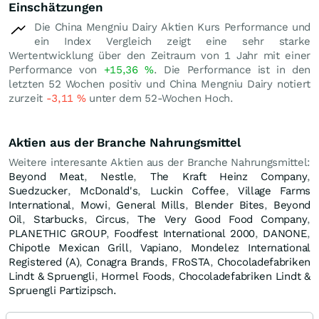
Einschätzungen
Die China Mengniu Dairy Aktien Kurs Performance und
ein Index Vergleich zeigt eine sehr starke
Wertentwicklung über den Zeitraum von 1 Jahr mit einer
Performance von
+15,36
%
. Die Performance ist in den
letzten 52 Wochen positiv und China Mengniu Dairy notiert
zurzeit
-3,11
%
unter dem 52-Wochen Hoch.
Aktien aus der Branche Nahrungsmittel
Weitere interesante Aktien aus der Branche Nahrungsmittel:
Beyond Meat
,
Nestle
,
The Kraft Heinz Company
,
Suedzucker
,
McDonald's
,
Luckin Coffee
,
Village Farms
International
,
Mowi
,
General Mills
,
Blender Bites
,
Beyond
Oil
,
Starbucks
,
Circus
,
The Very Good Food Company
,
PLANETHIC GROUP
,
Foodfest International 2000
,
DANONE
,
Chipotle Mexican Grill
,
Vapiano
,
Mondelez International
Registered (A)
,
Conagra Brands
,
FRoSTA
,
Chocoladefabriken
Lindt & Spruengli
,
Hormel Foods
,
Chocoladefabriken Lindt &
Spruengli Partizipsch.