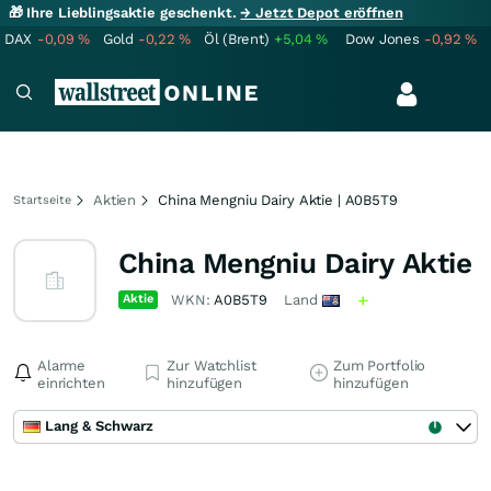
🎁 Ihre Lieblingsaktie geschenkt.
→ Jetzt Depot eröffnen
DAX
-0,09
%
Gold
-0,22
%
Öl (Brent)
+5,04
%
Dow Jones
-0,92
%
Aktien
China Mengniu Dairy Aktie | A0B5T9
Startseite
China Mengniu Dairy Aktie
Aktie
WKN:
A0B5T9
Land
Alarme
Zur Watchlist
Zum Portfolio
einrichten
hinzufügen
hinzufügen
Lang & Schwarz