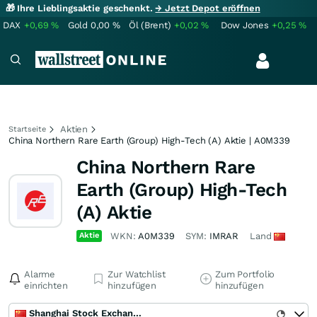
🎁 Ihre Lieblingsaktie geschenkt.
→ Jetzt Depot eröffnen
DAX
+0,69
%
Gold
0,00
%
Öl (Brent)
+0,02
%
Dow Jones
+0,25
%
Aktien
Startseite
China Northern Rare Earth (Group) High-Tech (A) Aktie | A0M339
China Northern Rare
Earth (Group) High-Tech
(A) Aktie
Aktie
WKN:
A0M339
SYM:
IMRAR
Land
Alarme
Zur Watchlist
Zum Portfolio
einrichten
hinzufügen
hinzufügen
Shanghai Stock Exchange