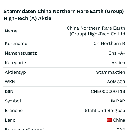
Stammdaten China Northern Rare Earth (Group)
High-Tech (A) Aktie
China Northern Rare Earth
Name
(Group) High-Tech Co Ltd
Kurzname
Cn Northern R
Namenszusatz
Shs -A-
Kategorie
Aktien
Aktientyp
Stammaktien
WKN
A0M339
ISIN
CNE000000T18
Symbol
IMRAR
Branche
Stahl und Bergbau
Land
China
Referenzwährung
CNY