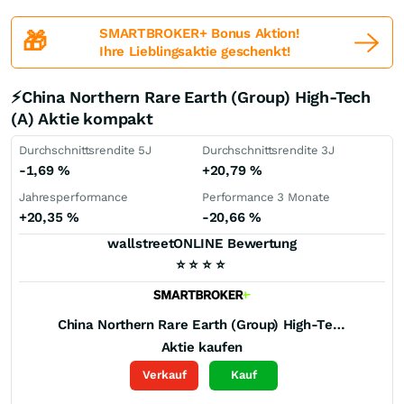
SMARTBROKER+ Bonus Aktion!
🎁
Ihre Lieblingsaktie geschenkt!
⚡China Northern Rare Earth (Group) High-Tech
(A) Aktie kompakt
Durchschnittsrendite 5J
Durchschnittsrendite 3J
-1,69
%
+20,79
%
Jahresperformance
Performance 3 Monate
+20,35
%
-20,66
%
wallstreetONLINE Bewertung
⭐
⭐
⭐
⭐
China Northern Rare Earth (Group) High-Tech (A)
Aktie kaufen
Verkauf
Kauf