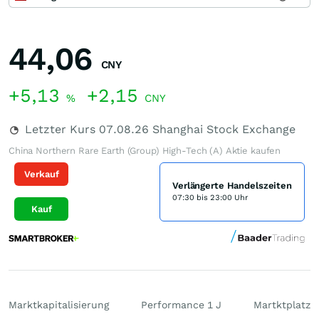
44,06
CNY
+5,13
+2,15
%
CNY
Letzter Kurs
07.08.26
Shanghai Stock Exchange
China Northern Rare Earth (Group) High-Tech (A) Aktie kaufen
Verkauf
Verlängerte Handelszeiten
07:30 bis 23:00 Uhr
Kauf
Marktkapitalisierung
Performance 1 J
Martktplatz