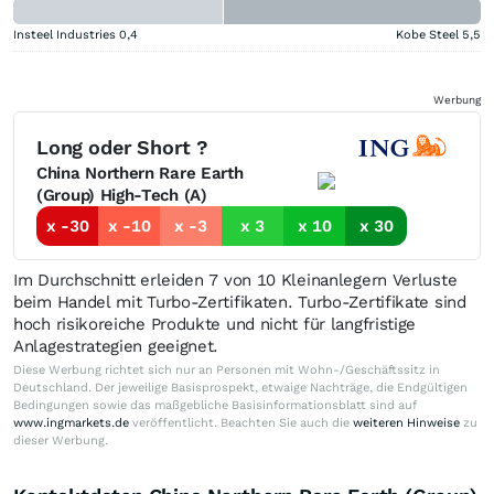
Insteel Industries
0,4
Kobe Steel
5,5
Werbung
Long oder Short ?
China Northern Rare Earth
(Group) High-Tech (A)
x -30
x -10
x -3
x 3
x 10
x 30
Im Durchschnitt erleiden 7 von 10 Kleinanlegern Verluste
beim Handel mit Turbo-Zertifikaten. Turbo-Zertifikate sind
hoch risikoreiche Produkte und nicht für langfristige
Anlagestrategien geeignet.
Diese Werbung richtet sich nur an Personen mit Wohn-/Geschäftssitz in
Deutschland. Der jeweilige Basisprospekt, etwaige Nachträge, die Endgültigen
Bedingungen sowie das maßgebliche Basisinformationsblatt sind auf
www.ingmarkets.de
veröffentlicht. Beachten Sie auch die
weiteren Hinweise
zu
dieser Werbung.