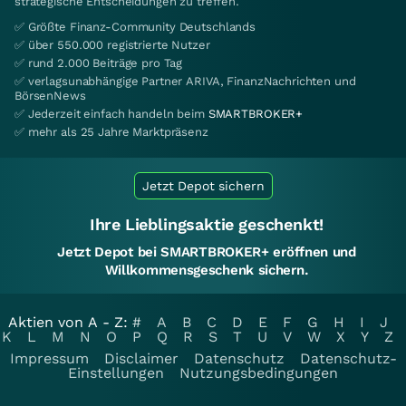
strategische Entscheidungen zu treffen.
✅ Größte Finanz-Community Deutschlands
✅ über 550.000 registrierte Nutzer
✅ rund 2.000 Beiträge pro Tag
✅ verlagsunabhängige Partner ARIVA, FinanzNachrichten und
BörsenNews
✅ Jederzeit einfach handeln beim
SMARTBROKER+
✅ mehr als 25 Jahre Marktpräsenz
Jetzt Depot sichern
Ihre Lieblingsaktie geschenkt!
Jetzt Depot bei SMARTBROKER+ eröffnen und
Willkommensgeschenk sichern.
Aktien von A - Z:
#
A
B
C
D
E
F
G
H
I
J
K
L
M
N
O
P
Q
R
S
T
U
V
W
X
Y
Z
Impressum
Disclaimer
Datenschutz
Datenschutz-
Einstellungen
Nutzungsbedingungen