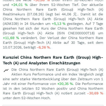
und
+24,01
%
über ihrem 52-Wochen Tief. Der aktuelle
China Northern Rare Earth (Group) High-Tech (A)
Realtimekurs (
07.08.26
) liegt bei 44,06
元
. Damit ist die
China Northern Rare Earth (Group) High-Tech (A) Aktie
(A0M339) in 24 Stunden um
+5,13
%
gestiegen. Auf 7 Tage
gesehen hat sich der Kurs der China Northern Rare Earth
(Group) High-Tech (A) Aktie (ISIN CNE000000T18) um
+11,69
%
verändert. Der Verlust der China Northern Rare
Earth (Group) High-Tech (A) Aktie auf 30 Tage, seit dem
10.07.2026, beträgt
-6,26
%
.
Kursziel China Northern Rare Earth (Group) High-
Tech (A) und Analysten Einschätzungen
Die China Northern Rare Earth (Group) High-Tech (A)
Aktien Kurs Performance und ein Index Vergleich zeigt
eine sehr starke Wertentwicklung über den Zeitraum von 1
Jahr mit einer Performance von
+20,35
%
. Die Performance
ist in den letzten 52 Wochen positiv und China Northern
Rare Earth (Group) High-Tech (A) notiert zurzeit
-30,69
%
unter dem 52-Wochen Hoch.