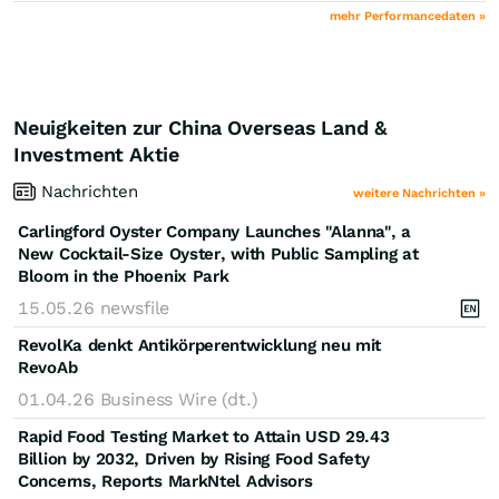
mehr Performancedaten »
Neuigkeiten zur China Overseas Land &
Investment Aktie
Nachrichten
weitere Nachrichten »
Carlingford Oyster Company Launches "Alanna", a
New Cocktail-Size Oyster, with Public Sampling at
Bloom in the Phoenix Park
15.05.26
newsfile
RevolKa denkt Antikörperentwicklung neu mit
RevoAb
01.04.26
Business Wire (dt.)
Rapid Food Testing Market to Attain USD 29.43
Billion by 2032, Driven by Rising Food Safety
Concerns, Reports MarkNtel Advisors