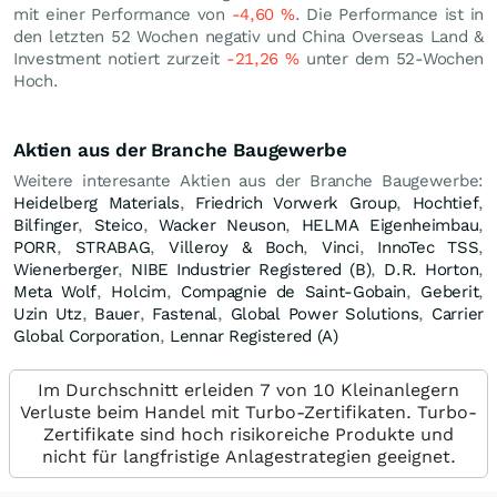
mit einer Performance von
-4,60
%
. Die Performance ist in
den letzten 52 Wochen negativ und China Overseas Land &
Investment notiert zurzeit
-21,26
%
unter dem 52-Wochen
Hoch.
Aktien aus der Branche Baugewerbe
Weitere interesante Aktien aus der Branche Baugewerbe:
Heidelberg Materials
,
Friedrich Vorwerk Group
,
Hochtief
,
Bilfinger
,
Steico
,
Wacker Neuson
,
HELMA Eigenheimbau
,
PORR
,
STRABAG
,
Villeroy & Boch
,
Vinci
,
InnoTec TSS
,
Wienerberger
,
NIBE Industrier Registered (B)
,
D.R. Horton
,
Meta Wolf
,
Holcim
,
Compagnie de Saint-Gobain
,
Geberit
,
Uzin Utz
,
Bauer
,
Fastenal
,
Global Power Solutions
,
Carrier
Global Corporation
,
Lennar Registered (A)
Im Durchschnitt erleiden 7 von 10 Kleinanlegern
Verluste beim Handel mit Turbo-Zertifikaten. Turbo-
Zertifikate sind hoch risikoreiche Produkte und
nicht für langfristige Anlagestrategien geeignet.