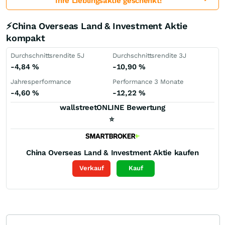
Ihre Lieblingsaktie geschenkt!
⚡China Overseas Land & Investment Aktie
kompakt
Durchschnittsrendite 5J
Durchschnittsrendite 3J
-4,84
%
-10,90
%
Jahresperformance
Performance 3 Monate
-4,60
%
-12,22
%
wallstreetONLINE Bewertung
⭐
China Overseas Land & Investment
Aktie kaufen
Verkauf
Kauf