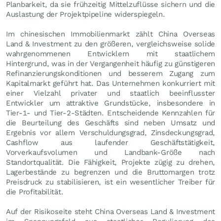
Planbarkeit, da sie frühzeitig Mittelzuflüsse sichern und die
Auslastung der Projektpipeline widerspiegeln.
Im chinesischen Immobilienmarkt zählt China Overseas
Land & Investment zu den größeren, vergleichsweise solide
wahrgenommenen Entwicklern mit staatlichem
Hintergrund, was in der Vergangenheit häufig zu günstigeren
Refinanzierungskonditionen und besserem Zugang zum
Kapitalmarkt geführt hat. Das Unternehmen konkurriert mit
einer Vielzahl privater und staatlich beeinflusster
Entwickler um attraktive Grundstücke, insbesondere in
Tier-1- und Tier-2-Städten. Entscheidende Kennzahlen für
die Beurteilung des Geschäfts sind neben Umsatz und
Ergebnis vor allem Verschuldungsgrad, Zinsdeckungsgrad,
Cashflow aus laufender Geschäftstätigkeit,
Vorverkaufsvolumen und Landbank-Größe nach
Standortqualität. Die Fähigkeit, Projekte zügig zu drehen,
Lagerbestände zu begrenzen und die Bruttomargen trotz
Preisdruck zu stabilisieren, ist ein wesentlicher Treiber für
die Profitabilität.
Auf der Risikoseite steht China Overseas Land & Investment