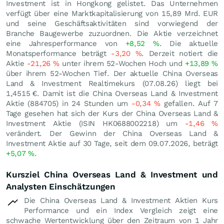
Investment ist in Hongkong gelistet. Das Unternehmen
verfügt über eine Marktkapitalisierung von 15,89 Mrd.
EUR
und seine Geschäftsaktivitäten sind vorwiegend der
Branche Baugewerbe zuzuordnen. Die Aktie verzeichnet
eine Jahresperformance von
+8,52
%
. Die aktuelle
Monatsperformance beträgt
-3,20
%
. Derzeit notiert die
Aktie
-21,26
%
unter ihrem 52-Wochen Hoch und
+13,89
%
über ihrem 52-Wochen Tief. Der aktuelle China Overseas
Land & Investment Realtimekurs (
07.08.26
) liegt bei
1,4515
€
. Damit ist die China Overseas Land & Investment
Aktie (884705) in 24 Stunden um
-0,34
%
gefallen. Auf 7
Tage gesehen hat sich der Kurs der China Overseas Land &
Investment Aktie (ISIN HK0688002218) um
-1,46
%
verändert. Der Gewinn der China Overseas Land &
Investment Aktie auf 30 Tage, seit dem 09.07.2026, beträgt
+5,07
%
.
Kursziel China Overseas Land & Investment und
Analysten Einschätzungen
Die China Overseas Land & Investment Aktien Kurs
Performance und ein Index Vergleich zeigt eine
schwache Wertentwicklung über den Zeitraum von 1 Jahr