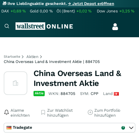
🎁 Ihre Lieblingsaktie geschenkt.
→ Jetzt Depot eröffnen
DAX
+0,69
%
Gold
0,00
%
Öl (Brent)
+0,02
%
Dow Jones
+0,25
%
Aktien
Startseite
China Overseas Land & Investment Aktie | 884705
China Overseas Land &
Investment Aktie
Aktie
WKN:
884705
SYM:
CPP
Land
Alarme
Zur Watchlist
Zum Portfolio
einrichten
hinzufügen
hinzufügen
Tradegate