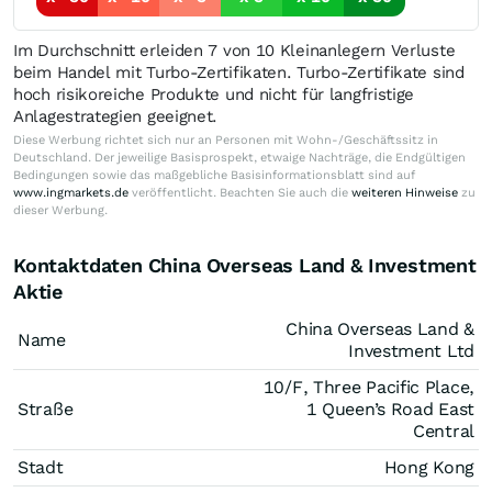
Im Durchschnitt erleiden 7 von 10 Kleinanlegern Verluste
beim Handel mit Turbo-Zertifikaten. Turbo-Zertifikate sind
hoch risikoreiche Produkte und nicht für langfristige
Anlagestrategien geeignet.
Diese Werbung richtet sich nur an Personen mit Wohn-/Geschäftssitz in
Deutschland. Der jeweilige Basisprospekt, etwaige Nachträge, die Endgültigen
Bedingungen sowie das maßgebliche Basisinformationsblatt sind auf
www.ingmarkets.de
veröffentlicht. Beachten Sie auch die
weiteren Hinweise
zu
dieser Werbung.
Kontaktdaten China Overseas Land & Investment
Aktie
China Overseas Land &
Name
Investment Ltd
10/F, Three Pacific Place,
Straße
1 Queen’s Road East
Central
Stadt
Hong Kong