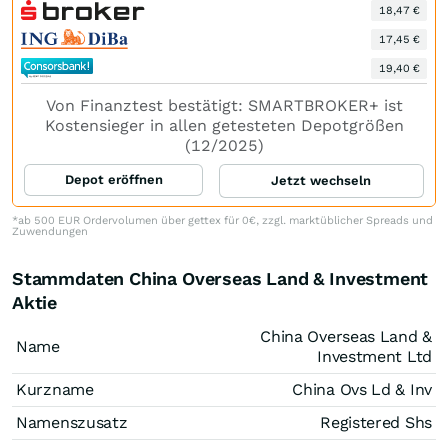
18,47 €
17,45 €
19,40 €
Von Finanztest bestätigt: SMARTBROKER+ ist
Kostensieger in allen getesteten Depotgrößen
(12/2025)
Depot eröffnen
Jetzt wechseln
*ab 500 EUR Ordervolumen über gettex für 0€, zzgl. marktüblicher Spreads und
Zuwendungen
Stammdaten China Overseas Land & Investment
Aktie
China Overseas Land &
Name
Investment Ltd
Kurzname
China Ovs Ld & Inv
Namenszusatz
Registered Shs