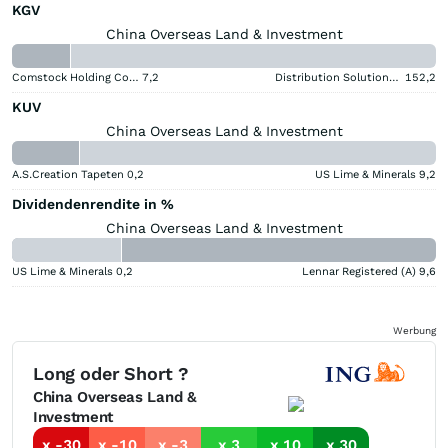
KGV
China Overseas Land & Investment
Comstock Holding Companies Registered (A)
7,2
Distribution Solutions Group
152,2
KUV
China Overseas Land & Investment
A.S.Creation Tapeten
0,2
US Lime & Minerals
9,2
Dividendenrendite in %
China Overseas Land & Investment
US Lime & Minerals
0,2
Lennar Registered (A)
9,6
Werbung
Long oder Short ?
China Overseas Land &
Investment
x -30
x -10
x -3
x 3
x 10
x 30