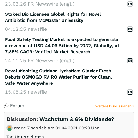
23.03.26
PR Newswire (engl.)
Stoked Bio Licenses Global Rights for Novel
Antibiotic from McMaster University
04.12.25
newsfile
Food Safety Testing Market is expected to generate
a revenue of USD 44.06 Billion by 2032, Globally, at
7.85% CAGR: Verified Market Research
24.11.25
PR Newswire (engl.)
Revolutionizing Outdoor Hydration: Glacier Fresh
Debuts OSMOGO RV RO Water Purifier for Clean,
Safe Water Anywhere
15.08.25
newsfile
Forum
weitere Diskussionen »
Diskussion:
Wachstum & 6% Dividende?
marv17 schrieb am 01.04.2021 00:20 Uhr
Top Unternehmen