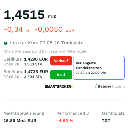
1,4515
EUR
-0,34
-0,0050
%
EUR
Letzter Kurs
07.08.26
Tradegate
China Overseas Land & Investment Aktie kaufen
Geldkurs
1,4290
EUR
Verkauf
Verlängerte
07.08.26
3.500
STK
Handelszeiten
Briefkurs
1,4735
EUR
07:30 bis 23:00 Uhr
Kauf
07.08.26
3.394
STK
Marktkapitalisierung
Performance 1 J
Martktplatz
15,89 Mrd.
EUR
-4,60
%
TGT