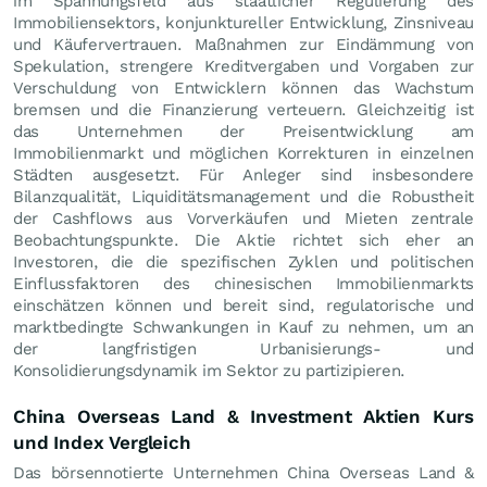
im Spannungsfeld aus staatlicher Regulierung des
Immobiliensektors, konjunktureller Entwicklung, Zinsniveau
und Käufervertrauen. Maßnahmen zur Eindämmung von
Spekulation, strengere Kreditvergaben und Vorgaben zur
Verschuldung von Entwicklern können das Wachstum
bremsen und die Finanzierung verteuern. Gleichzeitig ist
das Unternehmen der Preisentwicklung am
Immobilienmarkt und möglichen Korrekturen in einzelnen
Städten ausgesetzt. Für Anleger sind insbesondere
Bilanzqualität, Liquiditätsmanagement und die Robustheit
der Cashflows aus Vorverkäufen und Mieten zentrale
Beobachtungspunkte. Die Aktie richtet sich eher an
Investoren, die die spezifischen Zyklen und politischen
Einflussfaktoren des chinesischen Immobilienmarkts
einschätzen können und bereit sind, regulatorische und
marktbedingte Schwankungen in Kauf zu nehmen, um an
der langfristigen Urbanisierungs- und
Konsolidierungsdynamik im Sektor zu partizipieren.
China Overseas Land & Investment Aktien Kurs
und Index Vergleich
Das börsennotierte Unternehmen China Overseas Land &