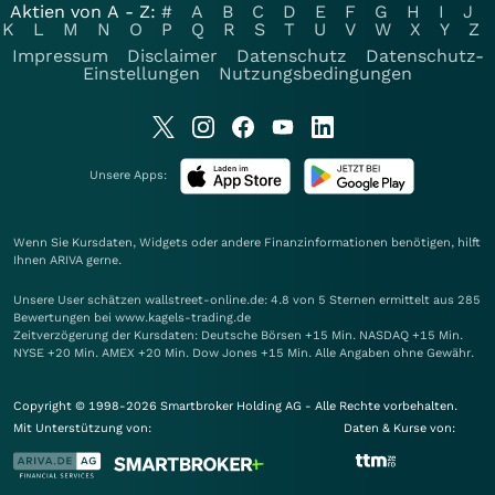
Aktien von A - Z:
#
A
B
C
D
E
F
G
H
I
J
K
L
M
N
O
P
Q
R
S
T
U
V
W
X
Y
Z
Impressum
Disclaimer
Datenschutz
Datenschutz-
Einstellungen
Nutzungsbedingungen
Unsere Apps:
Wenn Sie Kursdaten, Widgets oder andere Finanzinformationen benötigen, hilft
Ihnen
ARIVA
gerne.
Unsere User schätzen wallstreet-online.de: 4.8 von 5 Sternen ermittelt aus 285
Bewertungen bei www.kagels-trading.de
Zeitverzögerung der Kursdaten: Deutsche Börsen +15 Min. NASDAQ +15 Min.
NYSE +20 Min. AMEX +20 Min. Dow Jones +15 Min. Alle Angaben ohne Gewähr.
Copyright © 1998-2026 Smartbroker Holding AG - Alle Rechte vorbehalten.
Mit Unterstützung von:
Daten & Kurse von: