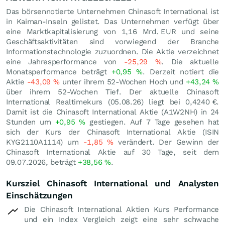
Das börsennotierte Unternehmen Chinasoft International ist
in Kaiman-Inseln gelistet. Das Unternehmen verfügt über
eine Marktkapitalisierung von 1,16 Mrd.
EUR
und seine
Geschäftsaktivitäten sind vorwiegend der Branche
Informationstechnologie zuzuordnen. Die Aktie verzeichnet
eine Jahresperformance von
-25,29
%
. Die aktuelle
Monatsperformance beträgt
+0,95
%
. Derzeit notiert die
Aktie
-43,09
%
unter ihrem 52-Wochen Hoch und
+43,24
%
über ihrem 52-Wochen Tief. Der aktuelle Chinasoft
International Realtimekurs (
05.08.26
) liegt bei 0,4240
€
.
Damit ist die Chinasoft International Aktie (A1W2NH) in 24
Stunden um
+0,95
%
gestiegen. Auf 7 Tage gesehen hat
sich der Kurs der Chinasoft International Aktie (ISIN
KYG2110A1114) um
-1,85
%
verändert. Der Gewinn der
Chinasoft International Aktie auf 30 Tage, seit dem
09.07.2026, beträgt
+38,56
%
.
Kursziel Chinasoft International und Analysten
Einschätzungen
Die Chinasoft International Aktien Kurs Performance
und ein Index Vergleich zeigt eine sehr schwache