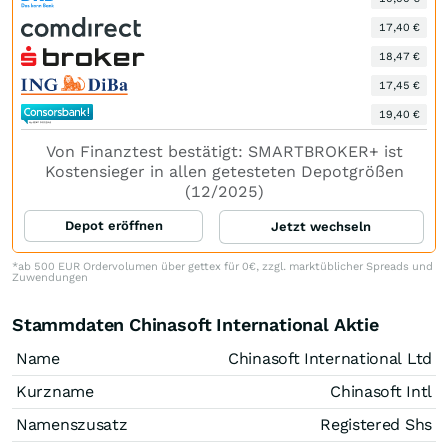
17,40 €
18,47 €
17,45 €
19,40 €
Von Finanztest bestätigt: SMARTBROKER+ ist
Kostensieger in allen getesteten Depotgrößen
(12/2025)
Depot eröffnen
Jetzt wechseln
*ab 500 EUR Ordervolumen über gettex für 0€, zzgl. marktüblicher Spreads und
Zuwendungen
Stammdaten Chinasoft International Aktie
Name
Chinasoft International Ltd
Kurzname
Chinasoft Intl
Namenszusatz
Registered Shs