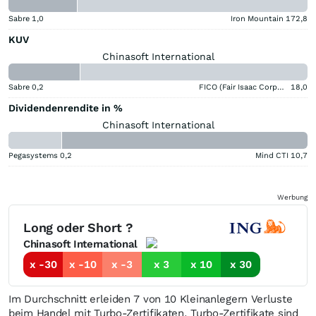
Sabre
1,0
Iron Mountain
172,8
KUV
Chinasoft International
Sabre
0,2
FICO (Fair Isaac Corporation)
18,0
Dividendenrendite in %
Chinasoft International
Pegasystems
0,2
Mind CTI
10,7
Werbung
Long oder Short ?
Chinasoft International
x -30
x -10
x -3
x 3
x 10
x 30
Im Durchschnitt erleiden 7 von 10 Kleinanlegern Verluste
beim Handel mit Turbo-Zertifikaten. Turbo-Zertifikate sind