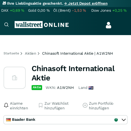
🎁 Ihre Lieblingsaktie geschenkt.
→ Jetzt Depot eröffnen
DAX
+0,69
%
Gold
0,00
%
Öl (Brent)
-1,53
%
Dow Jones
+0,25
%
Aktien
Chinasoft International Aktie | A1W2NH
Startseite
Chinasoft International
Aktie
Aktie
WKN:
A1W2NH
Land
Alarme
Zur Watchlist
Zum Portfolio
einrichten
hinzufügen
hinzufügen
Baader Bank