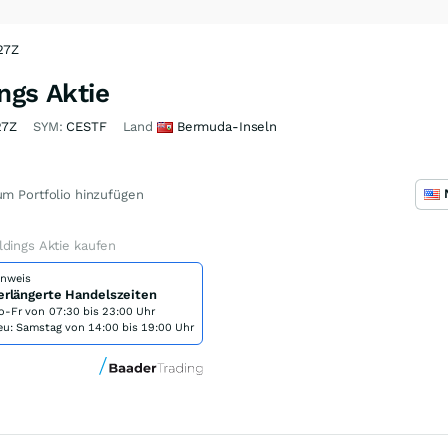
27Z
ngs Aktie
27Z
SYM:
CESTF
Land
Bermuda-Inseln
m Portfolio hinzufügen
dings Aktie kaufen
inweis
erlängerte Handelszeiten
o-Fr von
07:30 bis 23:00 Uhr
eu: Samstag von 14:00 bis 19:00 Uhr