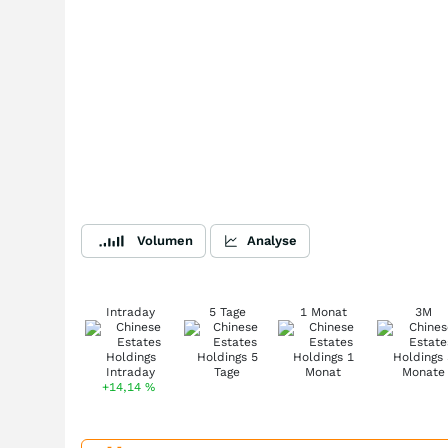
Volumen
Analyse
Intraday
5 Tage
1 Monat
3M
+14,14
%