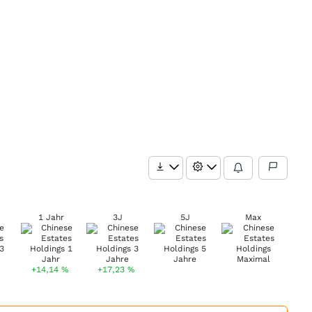
1 Jahr
3J
5J
Max
+14,14
%
+17,23
%