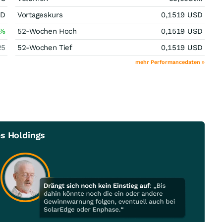
SD
Vortageskurs
0,1519
USD
%
52-Wochen Hoch
0,1519
USD
25
52-Wochen Tief
0,1519
USD
mehr Performancedaten »
es Holdings