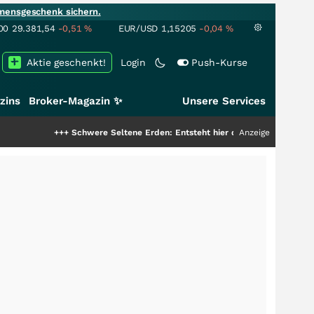
mensgeschenk sichern.
00
29.381,54
-0,51
%
EUR/USD
1,15205
-0,04
%
Aktie geschenkt!
Login
Push-Kurse
zins
Broker-Magazin ✨
Unsere Services
+++
Schwere Seltene Erden: Entsteht hier die nächste Milliardenstory?
Anzeige
++