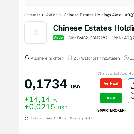
Aktien
Chinese Estates Holdings Aktie | A0Q
Startseite
Chinese Estates Holdi
Aktie
ISIN:
BMG2108M2182
WKN:
A0Q
Alarme einrichten
Zur Watchlist hinzufügen
Zu
Chinese Estates Hol
0,1734
Verkauf
H
USD
V
M
+14,14
Kauf
N
%
+0,0215
USD
Letzter Kurs
17.07.25
Nasdaq OTC