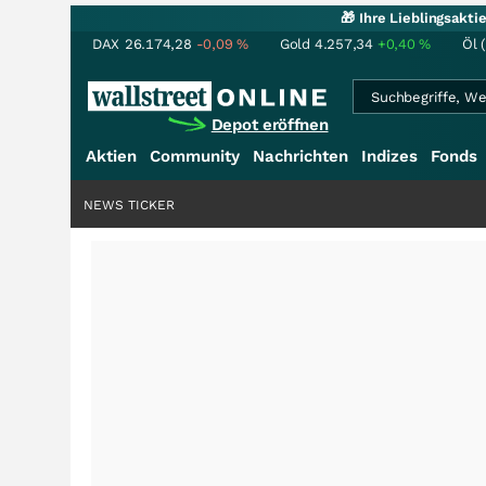
🎁 Ihre Lieblingsakt
DAX
26.174,28
-0,09
%
Gold
4.257,34
+0,40
%
Öl 
Depot eröffnen
Aktien
Community
Nachrichten
Indizes
Fonds
NEWS TICKER