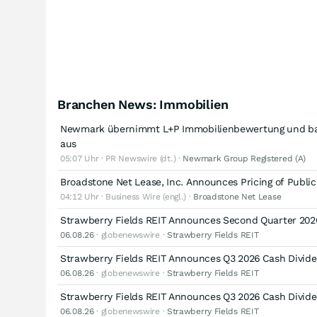
Branchen News: Immobilien
Newmark übernimmt L+P Immobilienbewertung und bau
aus
05:07 Uhr · PR Newswire (dt.) ·
Newmark Group Registered (A)
Broadstone Net Lease, Inc. Announces Pricing of Publi
04:12 Uhr · Business Wire (engl.) ·
Broadstone Net Lease
Strawberry Fields REIT Announces Second Quarter 2026
06.08.26
· globenewswire ·
Strawberry Fields REIT
Strawberry Fields REIT Announces Q3 2026 Cash Divid
06.08.26
· globenewswire ·
Strawberry Fields REIT
Strawberry Fields REIT Announces Q3 2026 Cash Divid
06.08.26
· globenewswire ·
Strawberry Fields REIT