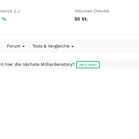
mance 1 J
Volumen (heute)
4
%
55
St.
Forum
Tools & Vergleiche
t hier die nächste Milliardenstory?
Jetzt lesen