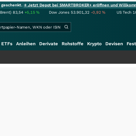
ie geschenkt.
→ Jetzt Depot bei SMARTBROKER+ eröffnen und Willkom
(Brent)
83,54
+5,15
%
Dow Jones
53.901,32
-0,92
%
US Tech 1
ETFs
Anleihen
Derivate
Rohstoffe
Krypto
Devisen
Fest