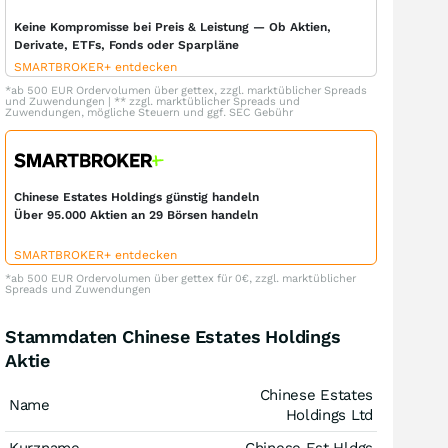
Keine Kompromisse bei Preis & Leistung — Ob Aktien,
Derivate, ETFs, Fonds oder Sparpläne
SMARTBROKER+ entdecken
*ab 500 EUR Ordervolumen über gettex, zzgl. marktüblicher Spreads
und Zuwendungen | ** zzgl. marktüblicher Spreads und
Zuwendungen, mögliche Steuern und ggf. SEC Gebühr
Chinese Estates Holdings günstig handeln
Über 95.000 Aktien an 29 Börsen handeln
SMARTBROKER+ entdecken
*ab 500 EUR Ordervolumen über gettex für 0€, zzgl. marktüblicher
Spreads und Zuwendungen
Stammdaten Chinese Estates Holdings
Aktie
Chinese Estates
Name
Holdings Ltd
Kurzname
Chinese Est Hldgs