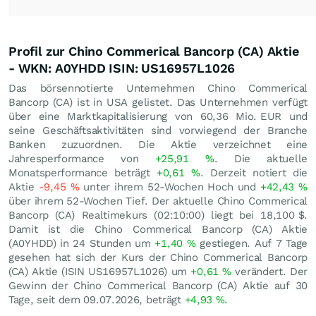
Profil zur Chino Commerical Bancorp (CA) Aktie
- WKN: A0YHDD ISIN: US16957L1026
Das börsennotierte Unternehmen Chino Commerical
Bancorp (CA) ist in USA gelistet. Das Unternehmen verfügt
über eine Marktkapitalisierung von 60,36 Mio.
EUR
und
seine Geschäftsaktivitäten sind vorwiegend der Branche
Banken zuzuordnen. Die Aktie verzeichnet eine
Jahresperformance von
+25,91
%
. Die aktuelle
Monatsperformance beträgt
+0,61
%
. Derzeit notiert die
Aktie
-9,45
%
unter ihrem 52-Wochen Hoch und
+42,43
%
über ihrem 52-Wochen Tief. Der aktuelle Chino Commerical
Bancorp (CA) Realtimekurs (02:10:00) liegt bei 18,100
$
.
Damit ist die Chino Commerical Bancorp (CA) Aktie
(A0YHDD) in 24 Stunden um
+1,40
%
gestiegen. Auf 7 Tage
gesehen hat sich der Kurs der Chino Commerical Bancorp
(CA) Aktie (ISIN US16957L1026) um
+0,61
%
verändert. Der
Gewinn der Chino Commerical Bancorp (CA) Aktie auf 30
Tage, seit dem 09.07.2026, beträgt
+4,93
%
.