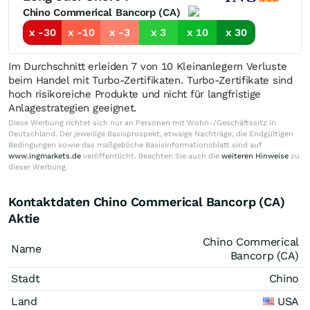
Chino Commerical Bancorp (CA)
x -30
x -10
x -3
x 3
x 10
x 30
Im Durchschnitt erleiden 7 von 10 Kleinanlegern Verluste
beim Handel mit Turbo-Zertifikaten. Turbo-Zertifikate sind
hoch risikoreiche Produkte und nicht für langfristige
Anlagestrategien geeignet.
Diese Werbung richtet sich nur an Personen mit Wohn-/Geschäftssitz in
Deutschland. Der jeweilige Basisprospekt, etwaige Nachträge, die Endgültigen
Bedingungen sowie das maßgebliche Basisinformationsblatt sind auf
www.ingmarkets.de
veröffentlicht. Beachten Sie auch die
weiteren Hinweise
zu
dieser Werbung.
Kontaktdaten Chino Commerical Bancorp (CA)
Aktie
Chino Commerical
Name
Bancorp (CA)
Stadt
Chino
Land
USA