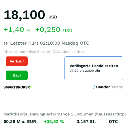
18,100
USD
+1,40
+0,250
%
USD
Letzter Kurs
02:10:00
Nasdaq OTC
Chino Commerical Bancorp (CA) Aktie kaufen
Verkauf
Verlängerte Handelszeiten
07:30 bis 23:00 Uhr
Kauf
Marktkapitalisierung
Performance 1 J
Volumen (heute)
Martktpla
60,36 Mio.
EUR
+38,52
%
3.157
St.
OTC