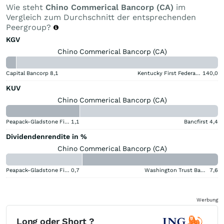
Wie steht
Chino Commerical Bancorp (CA)
im
Vergleich zum Durchschnitt der entsprechenden
Peergroup?
KGV
Chino Commerical Bancorp (CA)
Capital Bancorp
8,1
Kentucky First Federal Bancorp
140,0
KUV
Chino Commerical Bancorp (CA)
Peapack-Gladstone Financial
1,1
Bancfirst
4,4
Dividendenrendite in %
Chino Commerical Bancorp (CA)
Peapack-Gladstone Financial
0,7
Washington Trust Bancorp
7,6
Werbung
Long oder Short ?