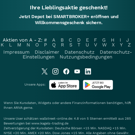
Ihre Lieblingsaktie geschenkt!
Jetzt Depot bei SMARTBROKER+ eröffnen und
Willkommensgeschenk sichern.
Aktien von A - Z:
#
A
B
C
D
E
F
G
H
I
J
K
L
M
N
O
P
Q
R
S
T
U
V
W
X
Y
Z
Impressum
Disclaimer
Datenschutz
Datenschutz-
Einstellungen
Nutzungsbedingungen
Unsere Apps:
Wenn Sie Kursdaten, Widgets oder andere Finanzinformationen benötigen, hilft
Ihnen
ARIVA
gerne.
Unsere User schätzen wallstreet-online.de: 4.8 von 5 Sternen ermittelt aus 285
Bewertungen bei www.kagels-trading.de
Zeitverzögerung der Kursdaten: Deutsche Börsen +15 Min. NASDAQ +15 Min.
NYSE +20 Min. AMEX +20 Min. Dow Jones +15 Min. Alle Angaben ohne Gewähr.