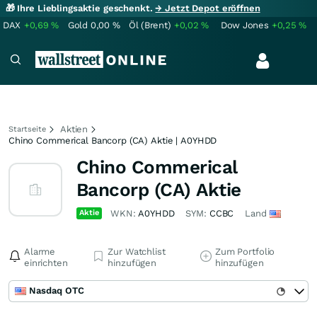
🎁 Ihre Lieblingsaktie geschenkt.
→ Jetzt Depot eröffnen
DAX
+0,69
%
Gold
0,00
%
Öl (Brent)
+0,02
%
Dow Jones
+0,25
%
Aktien
Startseite
Chino Commerical Bancorp (CA) Aktie | A0YHDD
Chino Commerical
Bancorp (CA) Aktie
Aktie
WKN:
A0YHDD
SYM:
CCBC
Land
Alarme
Zur Watchlist
Zum Portfolio
einrichten
hinzufügen
hinzufügen
Nasdaq OTC