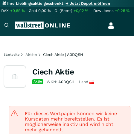
🎁 Ihre Lieblingsaktie geschenkt.
→ Jetzt Depot eröffnen
DAX
+0,69
%
Gold
0,00
%
Öl (Brent)
+0,02
%
Dow Jones
+0,25
%
Aktien
Ciech Aktie | A0DQSH
Startseite
Ciech Aktie
Aktie
WKN:
A0DQSH
Land
Für dieses Wertpapier können wir keine
Kursdaten mehr bereitstellen. Es ist
möglicherweise inaktiv und wird nicht
mehr gehandelt.