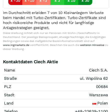
x -30
x -10
x -3
x 3
x 10
x 30
Im Durchschnitt erleiden 7 von 10 Kleinanlegern Verluste
beim Handel mit Turbo-Zertifikaten. Turbo-Zertifikate sind
hoch risikoreiche Produkte und nicht für langfristige
Anlagestrategien geeignet.
Diese Werbung richtet sich nur an Personen mit Wohn-/Geschäftssitz in
Deutschland. Der jeweilige Basisprospekt, etwaige Nachträge, die Endgültigen
Bedingungen sowie das maßgebliche Basisinformationsblatt sind auf
www.ingmarkets.de
veröffentlicht. Beachten Sie auch die
weiteren Hinweise
zu
dieser Werbung.
Kontaktdaten Ciech Aktie
Name
Ciech S.A.
Straße
ul. Wspólna 62
PLZ
00684
Stadt
Warszawa
Land
Polen
Telefon
+48-22639-1100