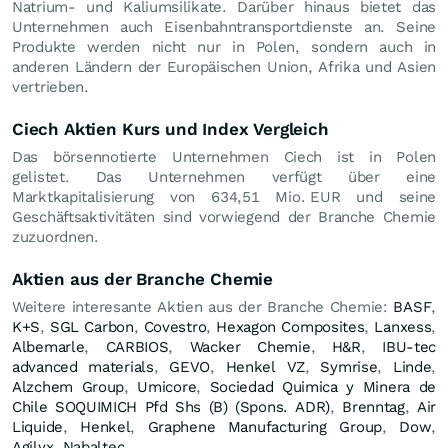
Natrium- und Kaliumsilikate. Darüber hinaus bietet das
Unternehmen auch Eisenbahntransportdienste an. Seine
Produkte werden nicht nur in Polen, sondern auch in
anderen Ländern der Europäischen Union, Afrika und Asien
vertrieben.
Ciech Aktien Kurs und Index Vergleich
Das börsennotierte Unternehmen Ciech ist in Polen
gelistet. Das Unternehmen verfügt über eine
Marktkapitalisierung von 634,51 Mio.
EUR
und seine
Geschäftsaktivitäten sind vorwiegend der Branche Chemie
zuzuordnen.
Aktien aus der Branche Chemie
Weitere interesante Aktien aus der Branche Chemie:
BASF
,
K+S
,
SGL Carbon
,
Covestro
,
Hexagon Composites
,
Lanxess
,
Albemarle
,
CARBIOS
,
Wacker Chemie
,
H&R
,
IBU-tec
advanced materials
,
GEVO
,
Henkel VZ
,
Symrise
,
Linde
,
Alzchem Group
,
Umicore
,
Sociedad Quimica y Minera de
Chile SOQUIMICH Pfd Shs (B) (Spons. ADR)
,
Brenntag
,
Air
Liquide
,
Henkel
,
Graphene Manufacturing Group
,
Dow
,
Agilyx
,
Nabaltec