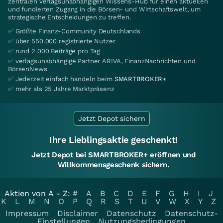
zentralen verlagsunabhängigen Wissens-Hub für einen aktuellen
und fundierten Zugang in die Börsen- und Wirtschaftswelt, um
strategische Entscheidungen zu treffen.
✅ Größte Finanz-Community Deutschlands
✅ über 550.000 registrierte Nutzer
✅ rund 2.000 Beiträge pro Tag
✅ verlagsunabhängige Partner ARIVA, FinanzNachrichten und
BörsenNews
✅ Jederzeit einfach handeln beim
SMARTBROKER+
✅ mehr als 25 Jahre Marktpräsenz
Jetzt Depot sichern
Ihre Lieblingsaktie geschenkt!
Jetzt Depot bei SMARTBROKER+ eröffnen und
Willkommensgeschenk sichern.
Aktien von A - Z:
#
A
B
C
D
E
F
G
H
I
J
K
L
M
N
O
P
Q
R
S
T
U
V
W
X
Y
Z
Impressum
Disclaimer
Datenschutz
Datenschutz-
Einstellungen
Nutzungsbedingungen