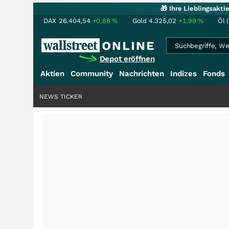
🎁 Ihre Lieblingsakt
DAX
26.404,54
+0,88
%
Gold
4.325,02
+1,99
%
Öl 
Depot eröffnen
Aktien
Community
Nachrichten
Indizes
Fonds
NEWS TICKER