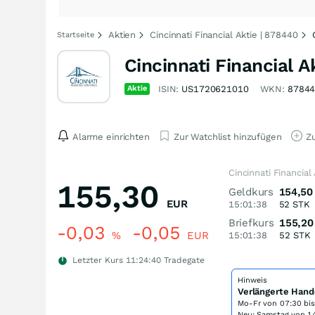
Aktien
Cincinnati Financial Aktie | 878440
Startseite
Cincinnati Financial A
Aktie
ISIN:
US1720621010
WKN:
8784
Alarme einrichten
Zur Watchlist hinzufügen
Zu
Cincinnati Financial
155,30
Geldkurs
154,50
EUR
15:01:38
52
STK
Briefkurs
155,20
-0,03
-0,05
%
EUR
15:01:38
52
STK
Letzter Kurs
11:24:40
Tradegate
Hinweis
Verlängerte Hand
Mo-Fr von
07:30 bi
Neu: Samstag von 14