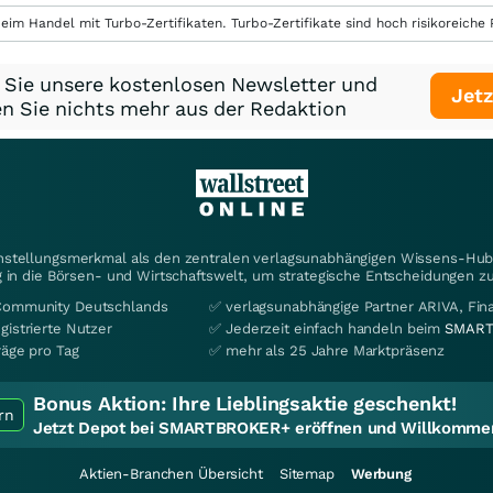
eim Handel mit Turbo-Zertifikaten. Turbo-Zertifikate sind hoch risikoreiche P
 Sie unsere kostenlosen Newsletter und
Jetz
n Sie nichts mehr aus der Redaktion
instellungsmerkmal als den zentralen verlagsunabhängigen Wissens-Hub 
 in die Börsen- und Wirtschaftswelt, um strategische Entscheidungen zu
Community Deutschlands
✅ verlagsunabhängige Partner ARIVA, Fi
gistrierte Nutzer
✅ Jederzeit einfach handeln beim
SMART
räge pro Tag
✅ mehr als 25 Jahre Marktpräsenz
Bonus Aktion:
Ihre Lieblingsaktie geschenkt!
rn
Jetzt Depot bei SMARTBROKER+ eröffnen und Willkommen
Aktien-Branchen Übersicht
Sitemap
Werbung