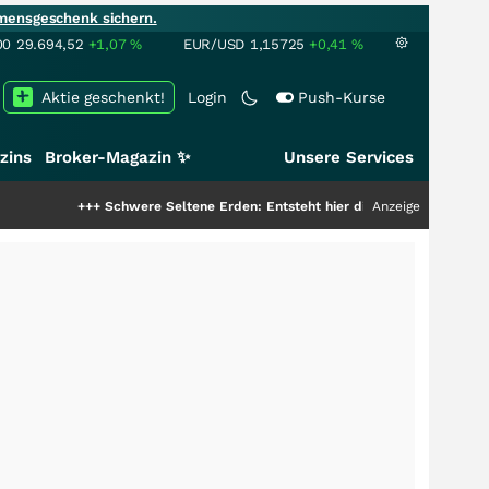
mensgeschenk sichern.
00
29.694,52
+1,07
%
EUR/USD
1,15725
+0,41
%
Aktie geschenkt!
Login
Push-Kurse
zins
Broker-Magazin ✨
Unsere Services
+++
Schwere Seltene Erden: Entsteht hier die nächste Milliardenstory?
Anzeige
+