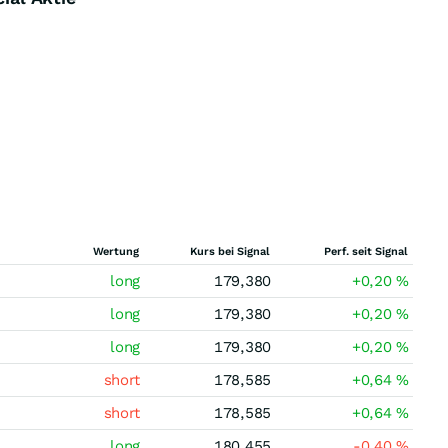
Wertung
Kurs bei Signal
Perf. seit Signal
long
179,380
+0,20
%
long
179,380
+0,20
%
long
179,380
+0,20
%
short
178,585
+0,64
%
short
178,585
+0,64
%
long
180,455
-0,40
%