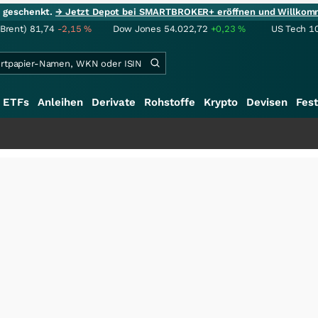
ie geschenkt.
→ Jetzt Depot bei SMARTBROKER+ eröffnen und Willkom
(Brent)
81,74
-2,15
%
Dow Jones
54.022,72
+0,23
%
US Tech 1
ETFs
Anleihen
Derivate
Rohstoffe
Krypto
Devisen
Fest