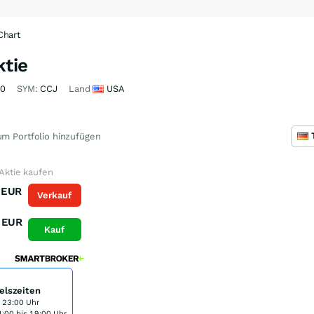
Chart
ktie
40
SYM:
CCJ
Land
USA
m Portfolio hinzufügen
 Aktie kaufen
EUR
Verkauf
EUR
Kauf
elszeiten
s 23:00 Uhr
:00 bis 19:00 Uhr