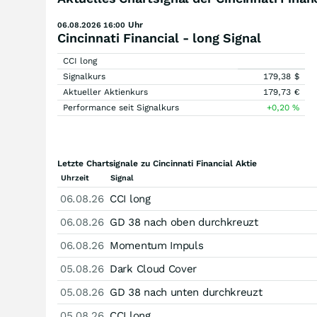
Uhr
06.08.2026 16:00
Cincinnati Financial - long Signal
CCI long
Signalkurs
179,38
$
Aktueller Aktienkurs
179,73
€
Performance seit Signalkurs
+0,20
%
Letzte Chartsignale zu Cincinnati Financial Aktie
Uhrzeit
Signal
06.08.26
CCI long
06.08.26
GD 38 nach oben durchkreuzt
06.08.26
Momentum Impuls
05.08.26
Dark Cloud Cover
05.08.26
GD 38 nach unten durchkreuzt
05.08.26
CCI long