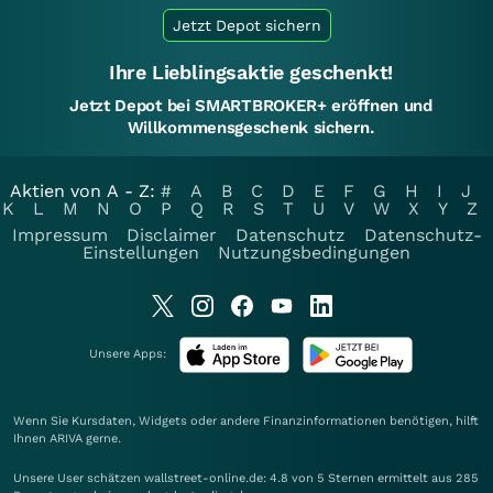
Jetzt Depot sichern
Ihre Lieblingsaktie geschenkt!
Jetzt Depot bei SMARTBROKER+ eröffnen und
Willkommensgeschenk sichern.
Aktien von A - Z:
#
A
B
C
D
E
F
G
H
I
J
K
L
M
N
O
P
Q
R
S
T
U
V
W
X
Y
Z
Impressum
Disclaimer
Datenschutz
Datenschutz-
Einstellungen
Nutzungsbedingungen
Unsere Apps:
Wenn Sie Kursdaten, Widgets oder andere Finanzinformationen benötigen, hilft
Ihnen
ARIVA
gerne.
Unsere User schätzen wallstreet-online.de: 4.8 von 5 Sternen ermittelt aus 285