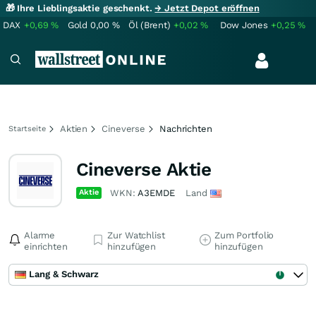
🎁 Ihre Lieblingsaktie geschenkt.
→ Jetzt Depot eröffnen
DAX
+0,69
%
Gold
0,00
%
Öl (Brent)
+0,02
%
Dow Jones
+0,25
%
Aktien
Cineverse
Nachrichten
Startseite
Cineverse Aktie
Aktie
WKN:
A3EMDE
Land
Alarme
Zur Watchlist
Zum Portfolio
einrichten
hinzufügen
hinzufügen
Lang & Schwarz