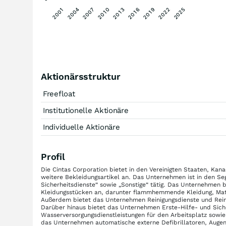
2019
2022
2025
2001
2004
2007
2010
2013
2016
Aktionärsstruktur
Freefloat
Institutionelle Aktionäre
Individuelle Aktionäre
Profil
Die Cintas Corporation bietet in den Vereinigten Staaten, Ka
weitere Bekleidungsartikel an. Das Unternehmen ist in den Seg
Sicherheitsdienste“ sowie „Sonstige“ tätig. Das Unternehmen
Kleidungsstücken an, darunter flammhemmende Kleidung, Mat
Außerdem bietet das Unternehmen Reinigungsdienste und Reinig
Darüber hinaus bietet das Unternehmen Erste-Hilfe- und Sich
Wasserversorgungsdienstleistungen für den Arbeitsplatz sowie
das Unternehmen automatische externe Defibrillatoren, Augens