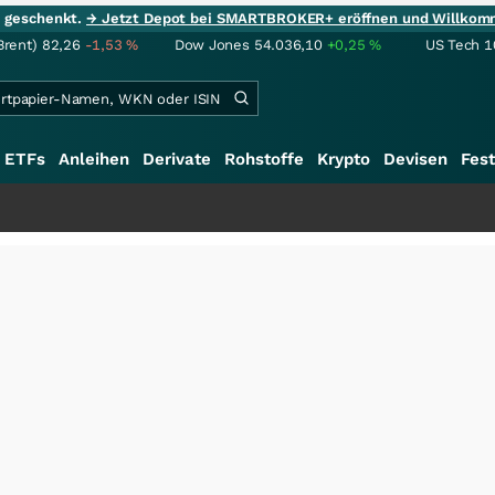
ie geschenkt.
→ Jetzt Depot bei SMARTBROKER+ eröffnen und Willkom
Brent)
82,26
-1,53
%
Dow Jones
54.036,10
+0,25
%
US Tech 1
ETFs
Anleihen
Derivate
Rohstoffe
Krypto
Devisen
Fest