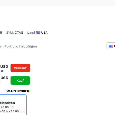
05
SYM:
CTAS
Land
USA
m Portfolio hinzufügen
USD
Verkauf
TK
USD
Kauf
K
elszeiten
s 23:00 Uhr
:00 bis 19:00 Uhr