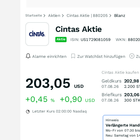
Aktien
Cintas Aktie | 880205
Bilanz
Startseite
Cintas Aktie
Aktie
ISIN:
US1729081059
WKN:
8802
Alarme einrichten
Zur Watchlist hinzufügen
Zu
Cintas Aktie kaufen
203,05
Geldkurs
202,98
USD
07.08.26
2.200
S
Briefkurs
203,06
+0,45
+0,90
%
USD
07.08.26
300
ST
Letzter Kurs
02:00:00
Nasdaq
Hinweis
Verlängerte Hand
Mo-Fr von
07:30 bi
Neu: Samstag von 14