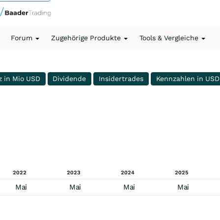
Forum
Zugehörige Produkte
Tools & Vergleiche
z in Mio USD
Dividende
Insidertrades
Kennzahlen in USD
2022
2023
2024
2025
Mai
Mai
Mai
Mai