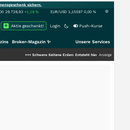
mensgeschenk sichern.
00
29.728,93
+1,18
%
EUR/USD
1,15587
0,00
%
Aktie geschenkt!
Login
Push-Kurse
zins
Broker-Magazin ✨
Unsere Services
+++
Schwere Seltene Erden: Entsteht hier die nächste Milliardenstory?
Anzeige
++