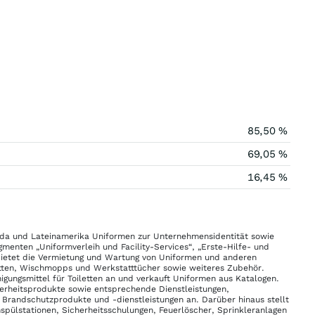
85,50 %
69,05 %
16,45 %
nada und Lateinamerika Uniformen zur Unternehmensidentität sowie
menten „Uniformverleih und Facility-Services“, „Erste-Hilfe- und
 bietet die Vermietung und Wartung von Uniformen und anderen
ten, Wischmopps und Werkstatttücher sowie weiteres Zubehör.
ungsmittel für Toiletten an und verkauft Uniformen aus Katalogen.
erheitsprodukte sowie entsprechende Dienstleistungen,
 Brandschutzprodukte und -dienstleistungen an. Darüber hinaus stellt
pülstationen, Sicherheitsschulungen, Feuerlöscher, Sprinkleranlagen