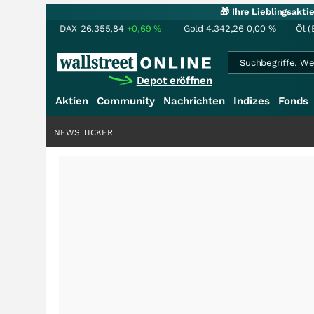
🎁 Ihre Lieblingsakt
DAX
26.355,84
+0,69
%
Gold
4.342,26
0,00
%
Öl (
Depot eröffnen
Aktien
Community
Nachrichten
Indizes
Fonds
NEWS TICKER