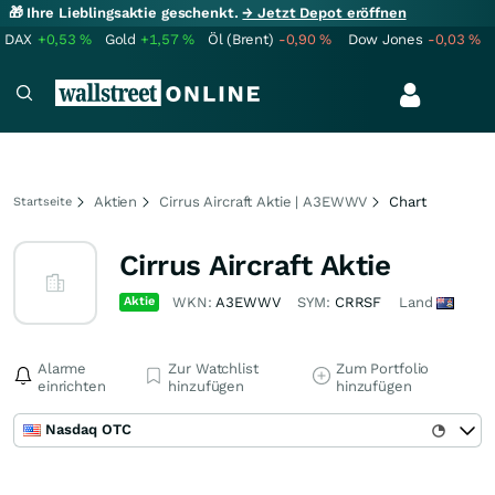
🎁 Ihre Lieblingsaktie geschenkt.
→ Jetzt Depot eröffnen
DAX
+0,53
%
Gold
+1,57
%
Öl (Brent)
-0,90
%
Dow Jones
-0,03
%
Aktien
Cirrus Aircraft Aktie | A3EWWV
Chart
Startseite
Cirrus Aircraft Aktie
Aktie
WKN:
A3EWWV
SYM:
CRRSF
Land
Alarme
Zur Watchlist
Zum Portfolio
einrichten
hinzufügen
hinzufügen
Nasdaq OTC