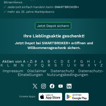
BörsenNews
✅ Jederzeit einfach handeln beim
SMARTBROKER+
✅ mehr als 25 Jahre Marktpräsenz
Jetzt Depot sichern
Ihre Lieblingsaktie geschenkt!
Jetzt Depot bei SMARTBROKER+ eröffnen und
Willkommensgeschenk sichern.
Aktien von A - Z:
#
A
B
C
D
E
F
G
H
I
J
K
L
M
N
O
P
Q
R
S
T
U
V
W
X
Y
Z
Impressum
Disclaimer
Datenschutz
Datenschutz-
Einstellungen
Nutzungsbedingungen
Unsere Apps: