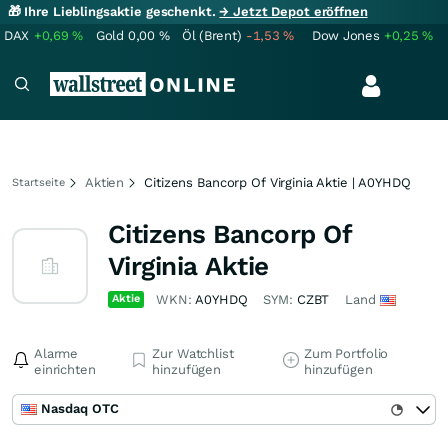
🎁 Ihre Lieblingsaktie geschenkt.
→ Jetzt Depot eröffnen
DAX
+0,69
%
Gold
0,00
%
Öl (Brent)
-1,53
%
Dow Jones
+0,25
%
Aktien
Citizens Bancorp Of Virginia Aktie | A0YHDQ
Startseite
Citizens Bancorp Of
Virginia Aktie
Aktie
WKN:
A0YHDQ
SYM:
CZBT
Land
Alarme
Zur Watchlist
Zum Portfolio
einrichten
hinzufügen
hinzufügen
Nasdaq OTC