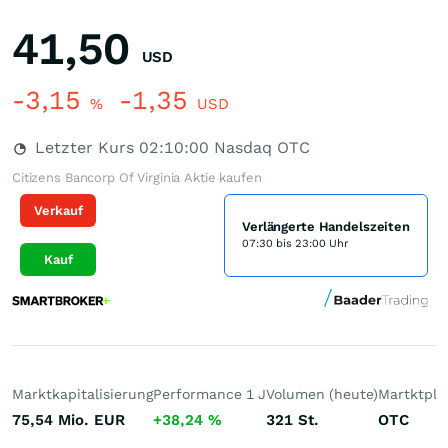
41,50
USD
-3,15
-1,35
%
USD
Letzter Kurs
02:10:00
Nasdaq OTC
Citizens Bancorp Of Virginia Aktie kaufen
Verkauf
Verlängerte Handelszeiten
07:30 bis 23:00 Uhr
Kauf
Marktkapitalisierung
Performance 1 J
Volumen (heute)
Martktpla
75,54 Mio.
EUR
+38,24
%
321
St.
OTC