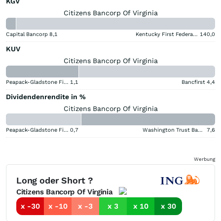
KGV
Citizens Bancorp Of Virginia
Capital Bancorp
8,1
Kentucky First Federal Bancorp
140,0
KUV
Citizens Bancorp Of Virginia
Peapack-Gladstone Financial
1,1
Bancfirst
4,4
Dividendenrendite in %
Citizens Bancorp Of Virginia
Peapack-Gladstone Financial
0,7
Washington Trust Bancorp
7,6
Werbung
Long oder Short ?
Citizens Bancorp Of Virginia
x -30
x -10
x -3
x 3
x 10
x 30