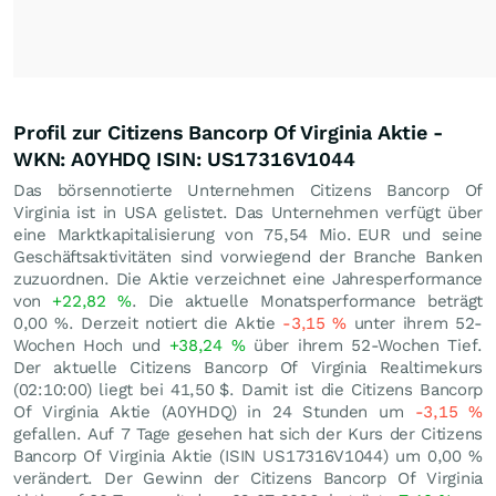
Profil zur Citizens Bancorp Of Virginia Aktie -
WKN: A0YHDQ ISIN: US17316V1044
Das börsennotierte Unternehmen Citizens Bancorp Of
Virginia ist in USA gelistet. Das Unternehmen verfügt über
eine Marktkapitalisierung von 75,54 Mio.
EUR
und seine
Geschäftsaktivitäten sind vorwiegend der Branche Banken
zuzuordnen. Die Aktie verzeichnet eine Jahresperformance
von
+22,82
%
. Die aktuelle Monatsperformance beträgt
0,00
%
. Derzeit notiert die Aktie
-3,15
%
unter ihrem 52-
Wochen Hoch und
+38,24
%
über ihrem 52-Wochen Tief.
Der aktuelle Citizens Bancorp Of Virginia Realtimekurs
(02:10:00) liegt bei 41,50
$
. Damit ist die Citizens Bancorp
Of Virginia Aktie (A0YHDQ) in 24 Stunden um
-3,15
%
gefallen. Auf 7 Tage gesehen hat sich der Kurs der Citizens
Bancorp Of Virginia Aktie (ISIN US17316V1044) um
0,00
%
verändert. Der Gewinn der Citizens Bancorp Of Virginia