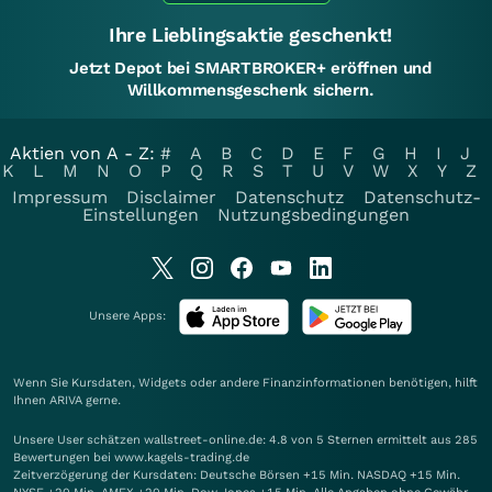
Ihre Lieblingsaktie geschenkt!
Jetzt Depot bei SMARTBROKER+ eröffnen und
Willkommensgeschenk sichern.
Aktien von A - Z:
#
A
B
C
D
E
F
G
H
I
J
K
L
M
N
O
P
Q
R
S
T
U
V
W
X
Y
Z
Impressum
Disclaimer
Datenschutz
Datenschutz-
Einstellungen
Nutzungsbedingungen
Unsere Apps:
Wenn Sie Kursdaten, Widgets oder andere Finanzinformationen benötigen, hilft
Ihnen
ARIVA
gerne.
Unsere User schätzen wallstreet-online.de: 4.8 von 5 Sternen ermittelt aus 285
Bewertungen bei www.kagels-trading.de
Zeitverzögerung der Kursdaten: Deutsche Börsen +15 Min. NASDAQ +15 Min.