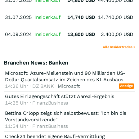
31.07.2025
31.07.2025
Insiderkauf
14,800
USD
44.400,00
USD
31.07.2025
31.07.2025
Insiderkauf
14,740
USD
14.740,00
USD
04.09.2024
04.09.2024
Insiderkauf
13,600
USD
3.400,00
USD
S
alle Insidertrades »
Branchen News: Banken
Microsoft: Azure-Meilenstein und 90 Milliarden US-
Dollar Quartalsumsatz im Zeichen des KI-Ausbaus
14:26 Uhr · DZ BANK ·
Microsoft
Anzeige
Gutes Einlagengeschäft stützt Aareal-Ergebnis
14:25 Uhr · FinanzBusiness
Bettina Orlopp zeigt sich selbstbewusst: "Ich bin die
Vorstandsvorsitzende"
11:54 Uhr · FinanzBusiness
Check24 beendet eigene Baufi-Vermittlung