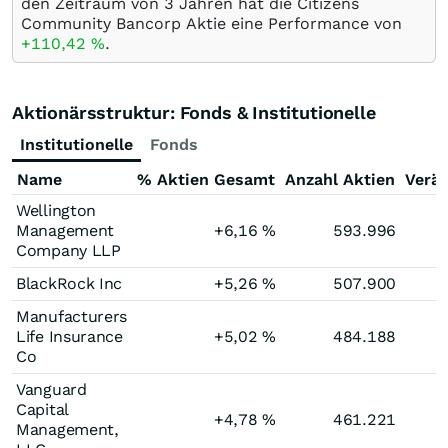
den Zeitraum von 3 Jahren hat die Citizens
Community Bancorp Aktie eine Performance von
+110,42
%
.
Aktionärsstruktur: Fonds & Institutionelle
Institutionelle
Fonds
Name
% Aktien Gesamt
Anzahl Aktien
Verä
Wellington
Management
+6,16
%
593.996
Company LLP
BlackRock Inc
+5,26
%
507.900
Manufacturers
Life Insurance
+5,02
%
484.188
Co
Vanguard
Capital
+4,78
%
461.221
Management,