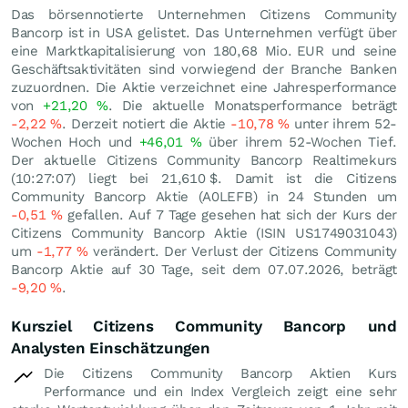
Das börsennotierte Unternehmen Citizens Community
Bancorp ist in USA gelistet. Das Unternehmen verfügt über
eine Marktkapitalisierung von 180,68 Mio.
EUR
und seine
Geschäftsaktivitäten sind vorwiegend der Branche Banken
zuzuordnen. Die Aktie verzeichnet eine Jahresperformance
von
+21,20
%
. Die aktuelle Monatsperformance beträgt
-2,22
%
. Derzeit notiert die Aktie
-10,78
%
unter ihrem 52-
Wochen Hoch und
+46,01
%
über ihrem 52-Wochen Tief.
Der aktuelle Citizens Community Bancorp Realtimekurs
(10:27:07) liegt bei 21,610
$
. Damit ist die Citizens
Community Bancorp Aktie (A0LEFB) in 24 Stunden um
-0,51
%
gefallen. Auf 7 Tage gesehen hat sich der Kurs der
Citizens Community Bancorp Aktie (ISIN US1749031043)
um
-1,77
%
verändert. Der Verlust der Citizens Community
Bancorp Aktie auf 30 Tage, seit dem 07.07.2026, beträgt
-9,20
%
.
Kursziel Citizens Community Bancorp und
Analysten Einschätzungen
Die Citizens Community Bancorp Aktien Kurs
Performance und ein Index Vergleich zeigt eine sehr