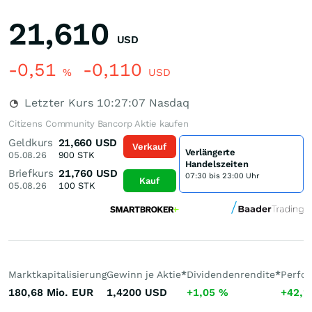
21,610
USD
-0,51
-0,110
%
USD
Letzter Kurs
10:27:07
Nasdaq
Citizens Community Bancorp Aktie kaufen
Geldkurs
21,660
USD
Verkauf
Verlängerte
05.08.26
900
STK
Handelszeiten
Briefkurs
21,760
USD
07:30 bis 23:00 Uhr
Kauf
05.08.26
100
STK
Marktkapitalisierung
Gewinn je Aktie
*
Dividendenrendite
*
Perfo
180,68 Mio.
EUR
1,4200
USD
+1,05
%
+42,