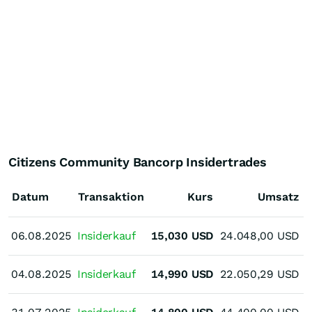
Citizens Community Bancorp Insidertrades
Datum
Transaktion
Kurs
Umsatz
06.08.2025
06.08.2025
Insiderkauf
15,030
USD
24.048,00
USD
04.08.2025
04.08.2025
Insiderkauf
14,990
USD
22.050,29
USD