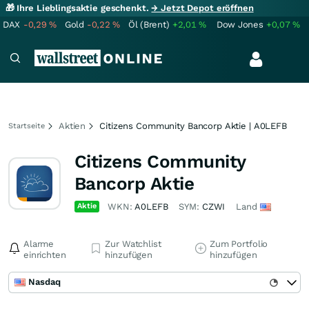
🎁 Ihre Lieblingsaktie geschenkt.
→ Jetzt Depot eröffnen
DAX
-0,29
%
Gold
-0,22
%
Öl (Brent)
+2,01
%
Dow Jones
+0,07
%
Aktien
Citizens Community Bancorp Aktie | A0LEFB
Startseite
Citizens Community
Bancorp Aktie
Aktie
WKN:
A0LEFB
SYM:
CZWI
Land
Alarme
Zur Watchlist
Zum Portfolio
einrichten
hinzufügen
hinzufügen
Nasdaq