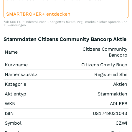
SMARTBROKER+ entdecken
*ab 500 EUR Ordervolumen über gettex für 0€, zzgl. marktüblicher Spreads und
Zuwendungen
Stammdaten Citizens Community Bancorp Aktie
Citizens Community
Name
Bancorp
Kurzname
Citizens Cmnty Bncp
Namenszusatz
Registered Shs
Kategorie
Aktien
Aktientyp
Stammaktien
WKN
A0LEFB
ISIN
US1749031043
Symbol
CZWI