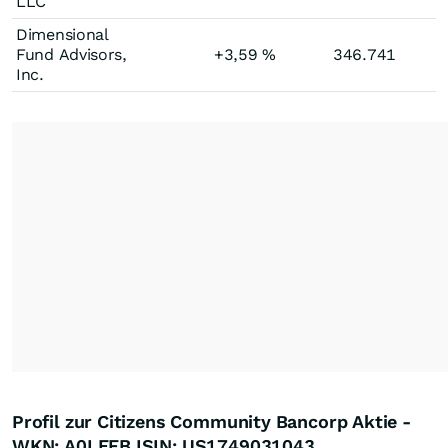
LLC
Dimensional
Fund Advisors,
+3,59
%
346.741
Inc.
Profil zur Citizens Community Bancorp Aktie -
WKN: A0LEFB ISIN: US1749031043