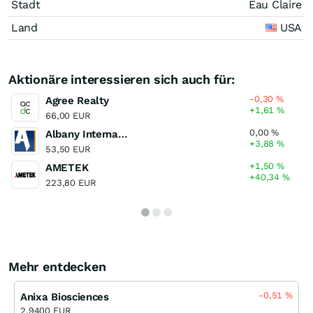
Stadt
Eau Claire
Land
USA
Aktionäre interessieren sich auch für:
-0,30
%
Agree Realty
+1,61
%
66,00 EUR
0,00
%
Albany International Registered (A)
+3,88
%
53,50 EUR
+1,50
%
AMETEK
+40,34
%
223,80 EUR
Mehr entdecken
-0,51
%
Anixa Biosciences
2,9400 EUR