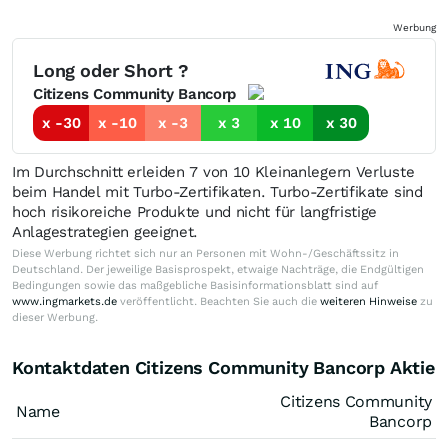
Werbung
Long oder Short ?
Citizens Community Bancorp
x -30
x -10
x -3
x 3
x 10
x 30
Im Durchschnitt erleiden 7 von 10 Kleinanlegern Verluste
beim Handel mit Turbo-Zertifikaten. Turbo-Zertifikate sind
hoch risikoreiche Produkte und nicht für langfristige
Anlagestrategien geeignet.
Diese Werbung richtet sich nur an Personen mit Wohn-/Geschäftssitz in
Deutschland. Der jeweilige Basisprospekt, etwaige Nachträge, die Endgültigen
Bedingungen sowie das maßgebliche Basisinformationsblatt sind auf
www.ingmarkets.de
veröffentlicht. Beachten Sie auch die
weiteren Hinweise
zu
dieser Werbung.
Kontaktdaten Citizens Community Bancorp Aktie
Citizens Community
Name
Bancorp