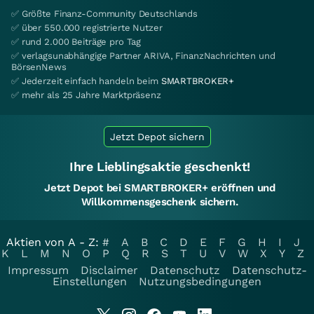
✅ Größte Finanz-Community Deutschlands
✅ über 550.000 registrierte Nutzer
✅ rund 2.000 Beiträge pro Tag
✅ verlagsunabhängige Partner ARIVA, FinanzNachrichten und
BörsenNews
✅ Jederzeit einfach handeln beim
SMARTBROKER+
✅ mehr als 25 Jahre Marktpräsenz
Jetzt Depot sichern
Ihre Lieblingsaktie geschenkt!
Jetzt Depot bei SMARTBROKER+ eröffnen und
Willkommensgeschenk sichern.
Aktien von A - Z:
#
A
B
C
D
E
F
G
H
I
J
K
L
M
N
O
P
Q
R
S
T
U
V
W
X
Y
Z
Impressum
Disclaimer
Datenschutz
Datenschutz-
Einstellungen
Nutzungsbedingungen