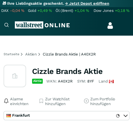
🎁 Ihre Lieblingsaktie geschenkt.
→ Jetzt Depot eröffnen
DAX
-0,04
%
Gold
+0,49
%
Öl (Brent)
+1,04
%
Dow Jones
+0,18
%
Aktien
Cizzle Brands Aktie | A40X2R
Startseite
Cizzle Brands Aktie
Aktie
WKN:
A40X2R
SYM:
8YF
Land
Alarme
Zur Watchlist
Zum Portfolio
einrichten
hinzufügen
hinzufügen
Frankfurt