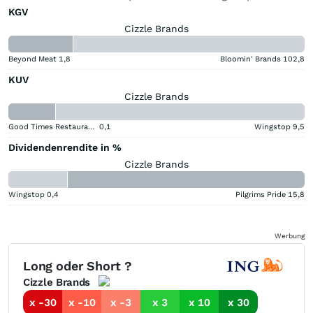
KGV
Cizzle Brands
Beyond Meat
1,8
Bloomin' Brands
102,8
KUV
Cizzle Brands
Good Times Restaurants
0,1
Wingstop
9,5
Dividendenrendite in %
Cizzle Brands
Wingstop
0,4
Pilgrims Pride
15,8
Werbung
Long oder Short ?
Cizzle Brands
x -30
x -10
x -3
x 3
x 10
x 30