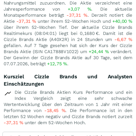
Nahrungsmittel zuzuordnen. Die Aktie verzeichnet eine
Jahresperformance von
+3,07
%
. Die aktuelle
Monatsperformance beträgt
-37,31
%
. Derzeit notiert die
Aktie
-37,31
%
unter ihrem 52-Wochen Hoch und
+40,00
%
über ihrem 52-Wochen Tief. Der aktuelle Cizzle Brands
Realtimekurs (08:04:01) liegt bei 0,1680
€
. Damit ist die
Cizzle Brands Aktie (A40X2R) in 24 Stunden um
-6,67
%
gefallen. Auf 7 Tage gesehen hat sich der Kurs der Cizzle
Brands Aktie (ISIN CA17888V1022) um
+24,44
%
verändert.
Der Gewinn der Cizzle Brands Aktie auf 30 Tage, seit dem
07.07.2026, beträgt
+12,75
%
.
Kursziel Cizzle Brands und Analysten
Einschätzungen
Die Cizzle Brands Aktien Kurs Performance und ein
Index Vergleich zeigt eine sehr schwache
Wertentwicklung über den Zeitraum von 1 Jahr mit einer
Performance von
-18,45
%
. Die Performance ist in den
letzten 52 Wochen negativ und Cizzle Brands notiert zurzeit
-37,31
%
unter dem 52-Wochen Hoch.