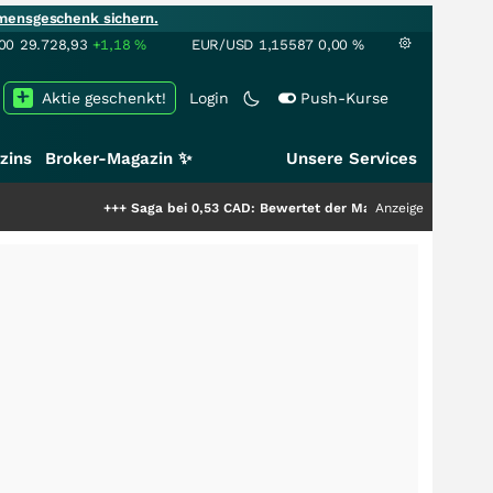
mensgeschenk sichern.
00
29.728,93
+1,18
%
EUR/USD
1,15587
0,00
%
Aktie geschenkt!
Login
Push-Kurse
zins
Broker-Magazin ✨
Unsere Services
+++
Saga bei 0,53 CAD: Bewertet der Markt noch immer nur die Hälfte 
Anzeige