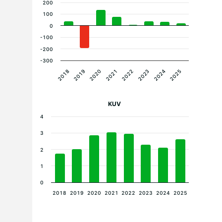
200
100
0
-100
-200
-300
2018
2019
2020
2021
2022
2023
2024
2025
KUV
4
3
2
1
0
2018
2019
2020
2021
2022
2023
2024
2025