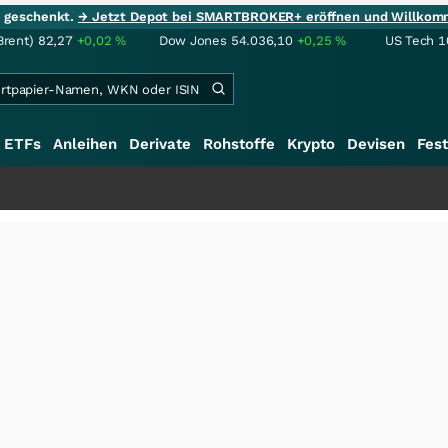
ie geschenkt.
→ Jetzt Depot bei SMARTBROKER+ eröffnen und Willkom
Brent)
82,27
+0,02
%
Dow Jones
54.036,10
+0,25
%
US Tech 1
ETFs
Anleihen
Derivate
Rohstoffe
Krypto
Devisen
Fest