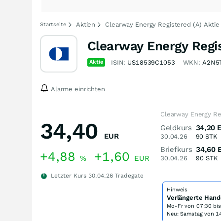
Aktien
Clearway Energy Registered (A) Aktie
Startseite
Clearway Energy Regis
Aktie
ISIN:
US18539C1053
WKN:
A2N5
Alarme einrichten
Clearway Energy Reg
34,40
Geldkurs
34,20
EUR
30.04.26
90
STK
Briefkurs
34,60
+4,88
+1,60
%
EUR
30.04.26
90
STK
Letzter Kurs
30.04.26
Tradegate
Hinweis
Verlängerte Hand
Mo-Fr von
07:30 bi
Neu: Samstag von 14