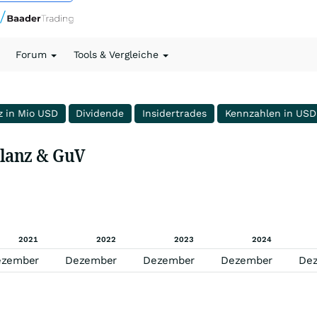
Forum
Tools & Vergleiche
z in Mio USD
Dividende
Insidertrades
Kennzahlen in USD
ilanz & GuV
2021
2022
2023
2024
ezember
Dezember
Dezember
Dezember
De