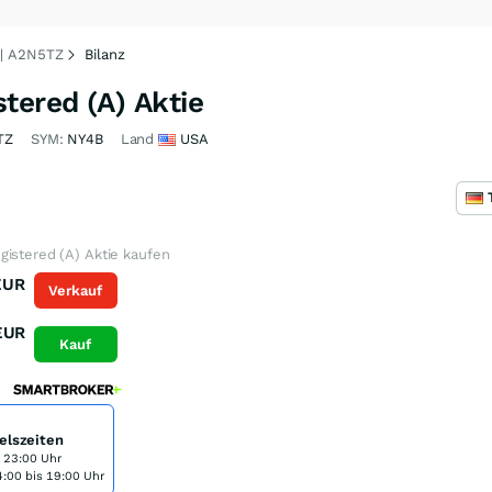
 | A2N5TZ
Bilanz
tered (A) Aktie
TZ
SYM:
NY4B
Land
USA
istered (A) Aktie kaufen
EUR
Verkauf
EUR
Kauf
elszeiten
s 23:00 Uhr
:00 bis 19:00 Uhr