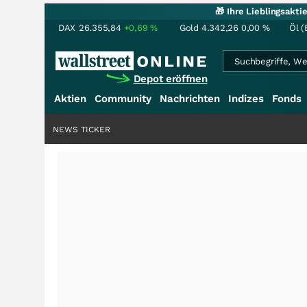
🎁 Ihre Lieblingsakt
DAX
26.355,84
+0,69
%
Gold
4.342,26
0,00
%
Öl (
Depot eröffnen
Aktien
Community
Nachrichten
Indizes
Fonds
NEWS TICKER