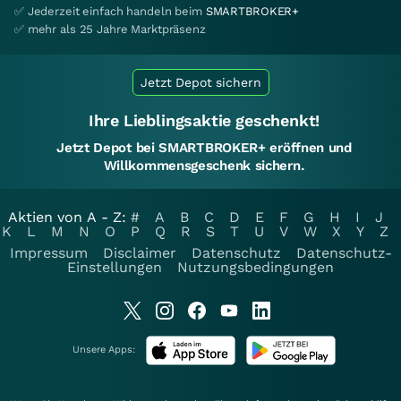
✅ Jederzeit einfach handeln beim
SMARTBROKER+
✅ mehr als 25 Jahre Marktpräsenz
Jetzt Depot sichern
Ihre Lieblingsaktie geschenkt!
Jetzt Depot bei SMARTBROKER+ eröffnen und
Willkommensgeschenk sichern.
Aktien von A - Z:
#
A
B
C
D
E
F
G
H
I
J
K
L
M
N
O
P
Q
R
S
T
U
V
W
X
Y
Z
Impressum
Disclaimer
Datenschutz
Datenschutz-
Einstellungen
Nutzungsbedingungen
Unsere Apps: