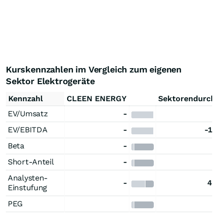
Kurskennzahlen im Vergleich zum eigenen
Sektor Elektrogeräte
Kennzahl
CLEEN ENERGY
Sektorendurchs
EV/Umsatz
-
-
EV/EBITDA
-
-11
Beta
-
9
Short-Anteil
-
Analysten-
-
4,
Einstufung
PEG