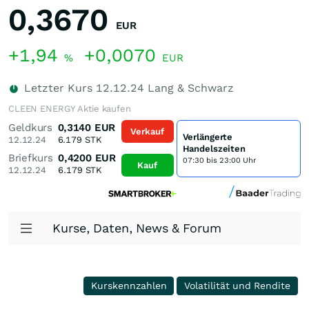
0,3670
EUR
+1,94
+0,0070
%
EUR
Letzter Kurs
12.12.24
Lang & Schwarz
CLEEN ENERGY Aktie kaufen
Geldkurs
0,3140
EUR
Verkauf
Verlängerte
12.12.24
6.179
STK
Handelszeiten
Briefkurs
0,4200
EUR
07:30 bis 23:00 Uhr
Kauf
12.12.24
6.179
STK
Kurse, Daten, News & Forum
Kurskennzahlen
Volatilität und Rendite