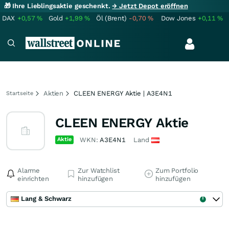
🎁 Ihre Lieblingsaktie geschenkt.
→ Jetzt Depot eröffnen
DAX
+0,57
%
Gold
+1,99
%
Öl (Brent)
-0,70
%
Dow Jones
+0,11
%
Aktien
CLEEN ENERGY Aktie | A3E4N1
Startseite
CLEEN ENERGY Aktie
Aktie
WKN:
A3E4N1
Land
Alarme
Zur Watchlist
Zum Portfolio
einrichten
hinzufügen
hinzufügen
Lang & Schwarz