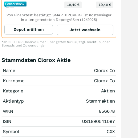
19,40 €
19,40 €
Von Finanztest bestätigt: SMARTBROKER+ ist Kostensieger
in allen getesteten Depotgrößen (12/2025)
Depot eröffnen
Jetzt wechseln
*ab 500 EUR Ordervolumen über gettex für 0€, zzgl. marktüblicher
Spreads und Zuwendungen
Stammdaten Clorox Aktie
Name
Clorox Co
Kurzname
Clorox Co
Kategorie
Aktien
Aktientyp
Stammaktien
WKN
856678
ISIN
US1890541097
Symbol
CXX