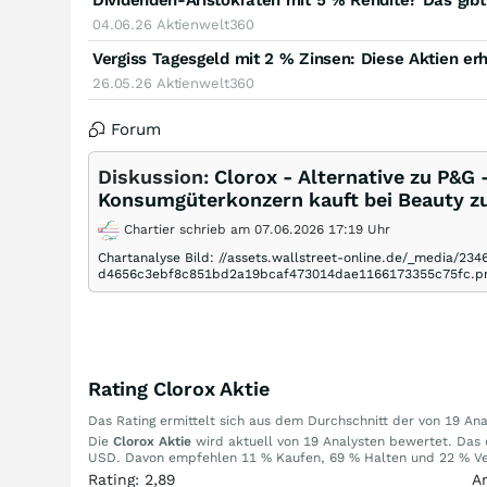
Dividenden-Aristokraten mit 5 % Rendite? Das gibt’
04.06.26
Aktienwelt360
26.05.26
Aktienwelt360
Forum
Diskussion:
Clorox - Alternative zu P&G 
Konsumgüterkonzern kauft bei Beauty z
Chartier schrieb am 07.06.2026 17:19 Uhr
Chartanalyse Bild: //assets.wallstreet-online.de/_media/2
d4656c3ebf8c851bd2a19bcaf473014dae1166173355c75fc.pn
Rating Clorox Aktie
Das Rating ermittelt sich aus dem Durchschnitt der von 19 A
Die
Clorox Aktie
wird aktuell von 19 Analysten bewertet. Das d
USD. Davon empfehlen 11 % Kaufen, 69 % Halten und 22 % Ver
Rating: 2,89
A