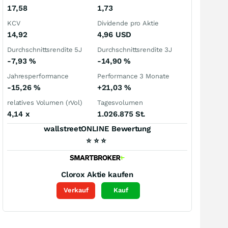
17,58
1,73
KCV
Dividende pro Aktie
14,92
4,96
USD
Durchschnittsrendite 5J
Durchschnittsrendite 3J
-7,93
%
-14,90
%
Jahresperformance
Performance 3 Monate
-15,26
%
+21,03
%
relatives Volumen (rVol)
Tagesvolumen
4,14
x
1.026.875 St.
wallstreetONLINE Bewertung
⭐
⭐
⭐
Clorox
Aktie kaufen
Verkauf
Kauf