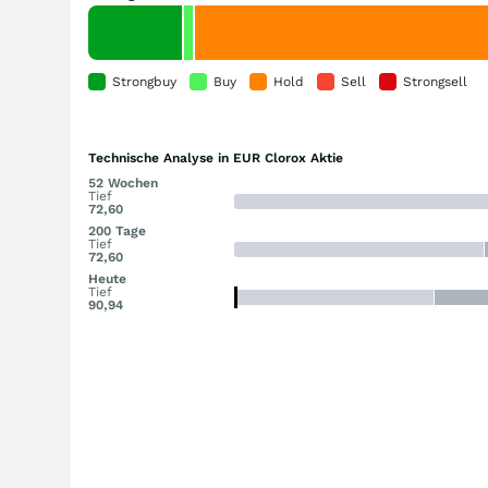
Strongbuy
Buy
Hold
Sell
Strongsell
Technische Analyse in EUR Clorox Aktie
52 Wochen
Tief
72,60
200 Tage
Tief
72,60
Heute
Tief
90,94