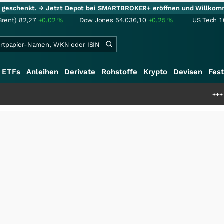
ie geschenkt.
→ Jetzt Depot bei SMARTBROKER+ eröffnen und Willkom
Brent)
82,27
+0,02
%
Dow Jones
54.036,10
+0,25
%
US Tech 1
ETFs
Anleihen
Derivate
Rohstoffe
Krypto
Devisen
Fest
+++
Saga bei 0,5