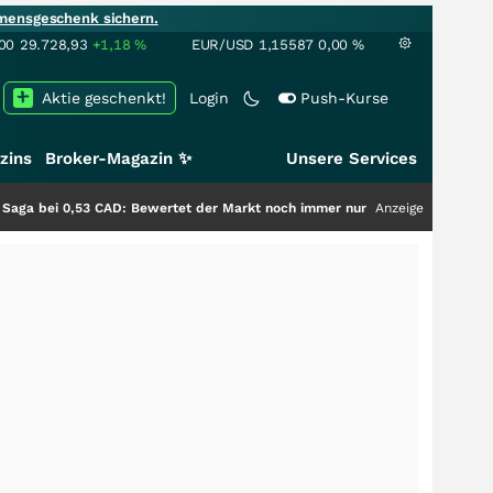
mensgeschenk sichern.
00
29.728,93
+1,18
%
EUR/USD
1,15587
0,00
%
Aktie geschenkt!
Login
Push-Kurse
zins
Broker-Magazin ✨
Unsere Services
3 CAD: Bewertet der Markt noch immer nur die Hälfte der Story?
Anzeige
+++