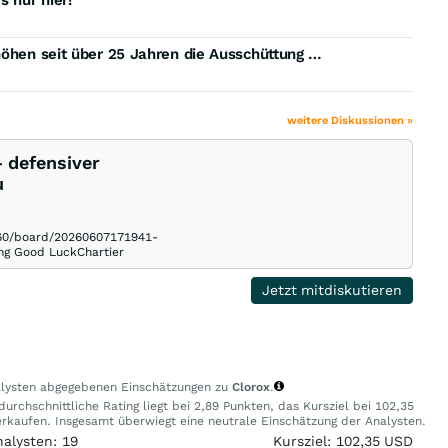
s nur hier!
Vergiss Tagesgeld mit 2 % Zinsen: Diese Aktien erhöhen seit über 25 Jahren die Ausschüttung und bieten mehr als 4 %!
weitere Diskussionen »
- defensiver
u
3460/board/20260607171941-
g Good LuckChartier
Jetzt mitdiskutieren
nalysten abgegebenen Einschätzungen zu
Clorox
.
urchschnittliche Rating liegt bei 2,89 Punkten, das Kursziel bei 102,35
kaufen. Insgesamt überwiegt eine neutrale Einschätzung der Analysten.
nalysten: 19
Kursziel: 102,35 USD