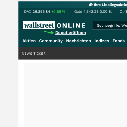
🎁 Ihre Lieblingsakt
DAX
26.355,84
+0,69
%
Gold
4.342,26
0,00
%
Öl (
Depot eröffnen
Aktien
Community
Nachrichten
Indizes
Fonds
NEWS TICKER