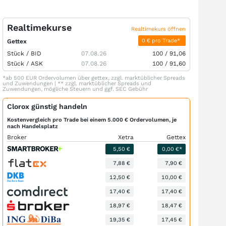
Realtimekurse
Realtimekurs öffnen
0 € pro Trade*
Gettex
Stück /
BID
07.08.26
100
/
91,06
Stück /
ASK
07.08.26
100
/
91,60
*ab 500 EUR Ordervolumen über gettex, zzgl. marktüblicher Spreads
und Zuwendungen | ** zzgl. marktüblicher Spreads und
Zuwendungen, mögliche Steuern und ggf. SEC Gebühr
Clorox günstig handeln
Kostenvergleich pro Trade bei einem 5.000 € Ordervolumen, je
nach Handelsplatz
Broker
Xetra
Gettex
5,50 €
0,00 €*
7,88 €
7,90 €
12,50 €
10,00 €
17,40 €
17,40 €
18,97 €
18,47 €
19,35 €
17,45 €