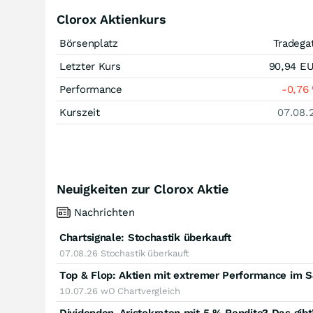
Clorox Aktienkurs
Börsenplatz
Tradega
Letzter Kurs
90,94
E
Performance
-0,76
Kurszeit
07.08.
Neuigkeiten zur Clorox Aktie
Nachrichten
Chartsignale:
Stochastik überkauft
07.08.26
Stochastik überkauft
Top & Flop: Aktien mit extremer Performance im 
10.07.26
wO Chartvergleich