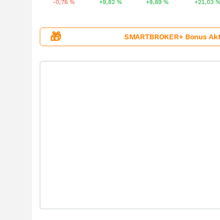
-0,76
%
+9,82
%
+8,89
%
+21,03
🎁
SMARTBROKER+ Bonus Aktion