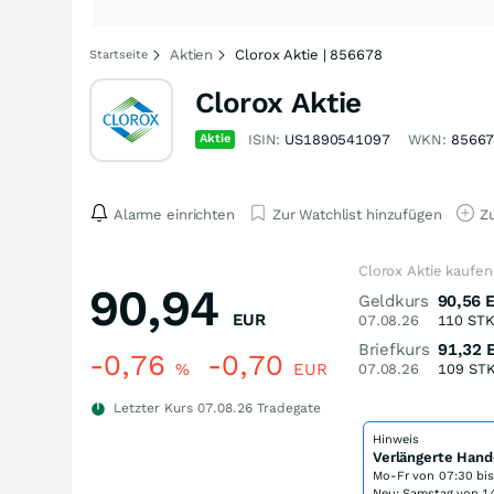
Aktien
Clorox Aktie | 856678
Startseite
Clorox Aktie
Aktie
ISIN:
US1890541097
WKN:
8566
Alarme einrichten
Zur Watchlist hinzufügen
Zu
Clorox Aktie kaufen
90,94
Geldkurs
90,56
EUR
07.08.26
110
ST
Briefkurs
91,32
-0,76
-0,70
%
EUR
07.08.26
109
ST
Letzter Kurs
07.08.26
Tradegate
Hinweis
Verlängerte Hand
Mo-Fr von
07:30 bi
Neu: Samstag von 14