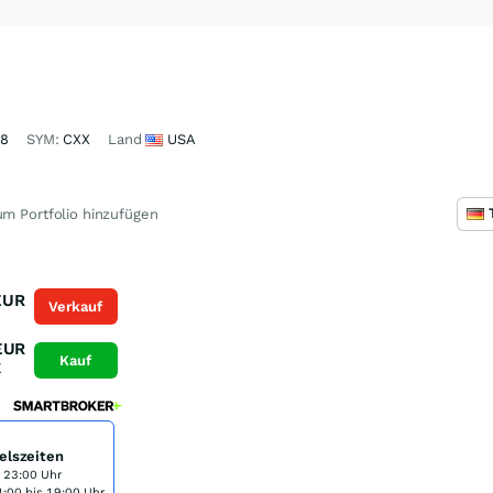
78
SYM:
CXX
Land
USA
m Portfolio hinzufügen
EUR
Verkauf
K
EUR
Kauf
K
elszeiten
s 23:00 Uhr
:00 bis 19:00 Uhr