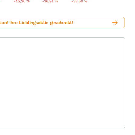
%
-15,26
%
-38,91
%
-33,56
%
! Ihre Lieblingsaktie geschenkt!