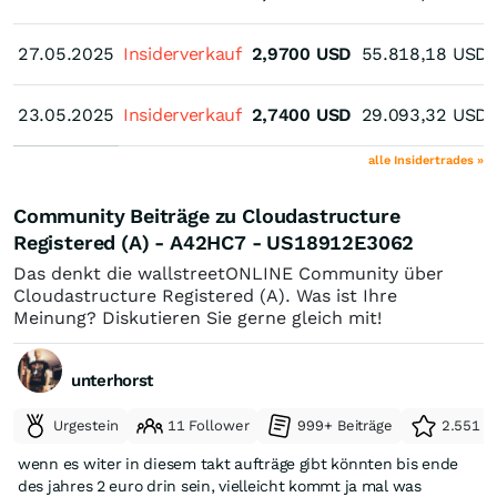
27.05.2025
27.05.2025
Insiderverkauf
2,9700
USD
55.818,18
USD
23.05.2025
23.05.2025
Insiderverkauf
2,7400
USD
29.093,32
USD
alle Insidertrades »
Community Beiträge zu Cloudastructure
Registered (A) - A42HC7 - US18912E3062
Das denkt die wallstreetONLINE Community über
Cloudastructure Registered (A). Was ist Ihre
Meinung? Diskutieren Sie gerne gleich mit!
unterhorst
Urgestein
11 Follower
999+ Beiträge
2.551 e
wenn es witer in diesem takt aufträge gibt könnten bis ende
des jahres 2 euro drin sein, vielleicht kommt ja mal was