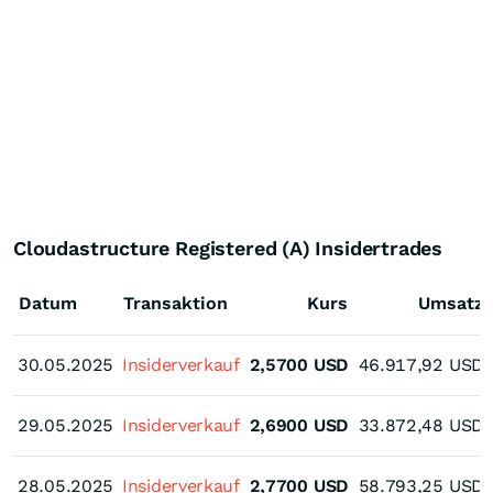
Cloudastructure Registered (A) Insidertrades
Datum
Transaktion
Kurs
Umsatz
30.05.2025
30.05.2025
Insiderverkauf
2,5700
USD
46.917,92
USD
29.05.2025
29.05.2025
Insiderverkauf
2,6900
USD
33.872,48
USD
28.05.2025
28.05.2025
Insiderverkauf
2,7700
USD
58.793,25
USD