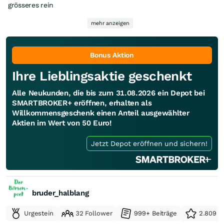
grösseres rein
☕👍👍
mehr anzeigen
Bonus Aktion
Ihre Lieblingsaktie geschenkt
Alle Neukunden, die bis zum 31.08.2026 ein Depot bei
SMARTBROKER+ eröffnen, erhalten als
Willkommensgeschenk einen Anteil ausgewählter
Aktien im Wert von 50 Euro!
Jetzt Depot eröffnen und sichern!
bruder_halblang
Urgestein
32 Follower
999+ Beiträge
2.809 e