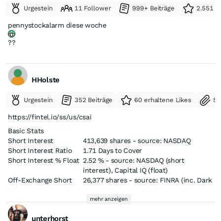
Urgestein
11 Follower
999+ Beiträge
2.551 e
pennystockalarm diese woche
??
HHolste
Urgestein
352 Beiträge
60 erhaltene Likes
Se
https://fintel.io/ss/us/csai
Basic Stats
Short Interest
413,639 shares - source: NASDAQ
Short Interest Ratio
1.71 Days to Cover
Short Interest % Float
2.52 % - source: NASDAQ (short
interest), Capital IQ (float)
Off-Exchange Short
26,377 shares - source: FINRA (inc. Dark
Volume
Pool volume)
Off-Exchange Short
52.42 % - source: FINRA (inc. Dark Pool
mehr anzeigen
Volume Ratio
volume)
unterhorst