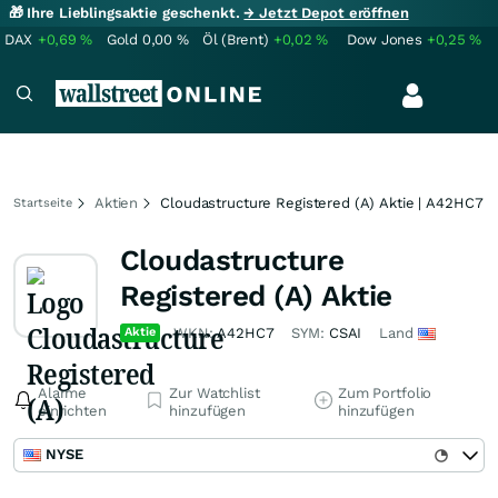
🎁 Ihre Lieblingsaktie geschenkt.
→ Jetzt Depot eröffnen
DAX
+0,69
%
Gold
0,00
%
Öl (Brent)
+0,02
%
Dow Jones
+0,25
%
Aktien
Cloudastructure Registered (A) Aktie | A42HC7
Startseite
Cloudastructure
Registered (A) Aktie
Aktie
WKN:
A42HC7
SYM:
CSAI
Land
Alarme
Zur Watchlist
Zum Portfolio
einrichten
hinzufügen
hinzufügen
NYSE