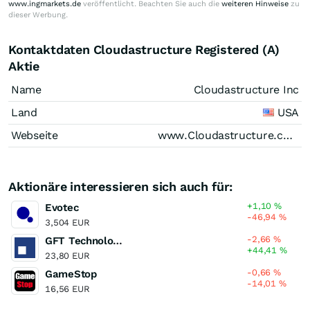
www.ingmarkets.de
veröffentlicht. Beachten Sie auch die
weiteren Hinweise
zu
dieser Werbung.
Kontaktdaten Cloudastructure Registered (A)
Aktie
Name
Cloudastructure Inc
Land
USA
Webseite
www.Cloudastructure.com
Aktionäre interessieren sich auch für:
+1,10
%
Evotec
-46,94
%
3,504 EUR
-2,66
%
GFT Technologies
+44,41
%
23,80 EUR
-0,66
%
GameStop
-14,01
%
16,56 EUR