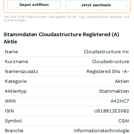
Depot eröffnen
Jetzt wechseln
*ab 500 EUR Ordervolumen über gettex für 0€, zzgl. marktüblicher Spreads und
Zuwendungen
Stammdaten Cloudastructure Registered (A)
Aktie
Name
Cloudastructure Inc
Kurzname
Cloudastructure
Namenszusatz
Registered Shs -A-
Kategorie
Aktien
Aktientyp
Stammaktien
WKN
A42HC7
ISIN
US18912E3062
Symbol
CSAI
Branche
Informationstechnologie