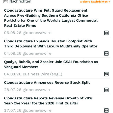
Nachrichten
weitere Nachrichten »
Cloudastructure Wins Full Guard Replacement
Across Five-Building Southern California Office
Portfolio for One of the World's Largest Commercial
Real Estate Firms
06.08.26
globenewswire
Cloudastructure Expands Houston Footprint With
Third Deployment With Luxury Multifamily Operator
04.08.26
globenewswire
Qualys, Rubrik, and Zscaler Join CSAI Foundation as
Vanguard Members
04.08.26
Business Wire (engl.)
Cloudastructure Announces Reverse Stock Split
28.07.26
globenewswire
Cloudastructure Reports Revenue Growth of 78%
Year-Over-Year for the 2026 First Quarter
17.07.26
globenewswire