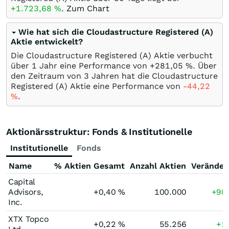
+1.723,68
%
.
Zum Chart
Wie hat sich die Cloudastructure Registered (A)
Aktie entwickelt?
Die Cloudastructure Registered (A) Aktie verbucht
über 1 Jahr eine Performance von +281,05
%
. Über
den Zeitraum von 3 Jahren hat die Cloudastructure
Registered (A) Aktie eine Performance von
-44,22
%
.
Aktionärsstruktur: Fonds & Institutionelle
Institutionelle
Fonds
Name
% Aktien Gesamt
Anzahl Aktien
Veränder
Capital
Advisors,
+0,40
%
100.000
+90
Inc.
XTX Topco
+0,22
%
55.256
+1