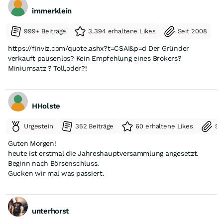
immerklein
999+ Beiträge
3.394 erhaltene Likes
Seit 2008
https://finviz.com/quote.ashx?t=CSAI&p=d Der Gründer
verkauft pausenlos? Kein Empfehlung eines Brokers?
Miniumsatz ? Toll,oder?!
HHolste
Urgestein
352 Beiträge
60 erhaltene Likes
Se
Guten Morgen!
heute ist erstmal die Jahreshauptversammlung angesetzt.
Beginn nach Börsenschluss.
Gucken wir mal was passiert.
unterhorst