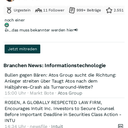
Urgestein
11 Follower
999+ Beiträge
2.551 e
noch einer
👍...das muss bekannter werden hier📢
Jetzt mitreden
Branchen News: Informationstechnologie
Bullen gegen Bären: Atos Group sucht die Richtung:
Anleger streiten über Taugt Atos nach dem
Halbjahres-Crash als Turnaround-Wette?
15:00 Uhr · Markt Bote ·
Atos Group
ROSEN, A GLOBALLY RESPECTED LAW FIRM,
Encourages Intuit Inc. Investors to Secure Counsel
Before Important Deadline in Securities Class Action -
INTU
14:34 Uhr · newsfile ·
Intuit