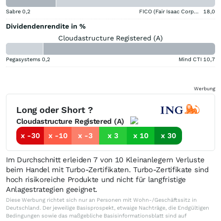
Sabre
0,2
FICO (Fair Isaac Corporation)
18,0
Dividendenrendite in %
Cloudastructure Registered (A)
Pegasystems
0,2
Mind CTI
10,7
Werbung
Long oder Short ?
Cloudastructure Registered (A)
x -30
x -10
x -3
x 3
x 10
x 30
Im Durchschnitt erleiden 7 von 10 Kleinanlegern Verluste
beim Handel mit Turbo-Zertifikaten. Turbo-Zertifikate sind
hoch risikoreiche Produkte und nicht für langfristige
Anlagestrategien geeignet.
Diese Werbung richtet sich nur an Personen mit Wohn-/Geschäftssitz in
Deutschland. Der jeweilige Basisprospekt, etwaige Nachträge, die Endgültigen
Bedingungen sowie das maßgebliche Basisinformationsblatt sind auf