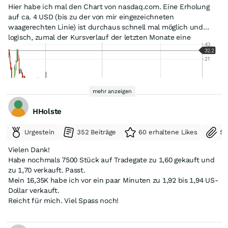
Hier habe ich mal den Chart von nasdaq.com. Eine Erholung
auf ca. 4 USD (bis zu der von mir eingezeichneten
waagerechten Linie) ist durchaus schnell mal möglich und
logisch, zumal der Kursverlauf der letzten Monate eine
Bodenbildung vermuten lässt und die Umsätze deutlich
angezogen sind.
mehr anzeigen
HHolste
Urgestein
352 Beiträge
60 erhaltene Likes
Se
Vielen Dank!
Habe nochmals 7500 Stück auf Tradegate zu 1,60 gekauft und
zu 1,70 verkauft. Passt.
Mein 16,35K habe ich vor ein paar Minuten zu 1,92 bis 1,94 US-
Dollar verkauft.
Reicht für mich. Viel Spass noch!