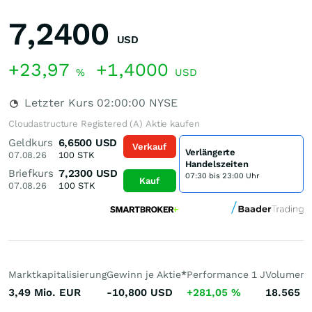
7,2400
USD
+23,97
+1,4000
%
USD
Letzter Kurs
02:00:00
NYSE
Cloudastructure Registered (A) Aktie kaufen
Geldkurs
6,6500
USD
Verkauf
Verlängerte
07.08.26
100
STK
Handelszeiten
Briefkurs
7,2300
USD
07:30 bis 23:00 Uhr
Kauf
07.08.26
100
STK
Marktkapitalisierung
Gewinn je Aktie
*
Performance 1 J
Volumen 
3,49 Mio.
EUR
-10,800
USD
+281,05
%
18.565
S