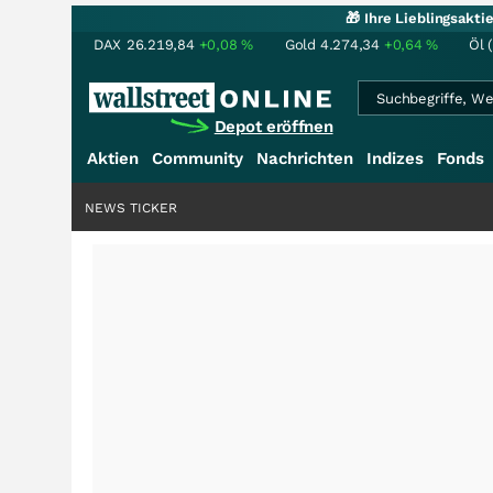
🎁 Ihre Lieblingsakt
DAX
26.219,84
+0,08
%
Gold
4.274,34
+0,64
%
Öl 
Depot eröffnen
Aktien
Community
Nachrichten
Indizes
Fonds
NEWS TICKER