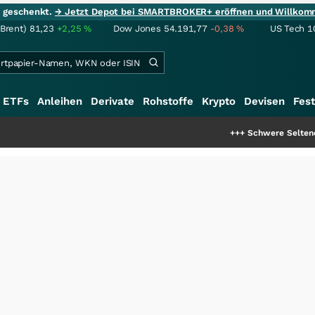
ie geschenkt.
→ Jetzt Depot bei SMARTBROKER+ eröffnen und Willkom
(Brent)
81,23
+2,25
%
Dow Jones
54.191,77
-0,38
%
US Tech 1
ETFs
Anleihen
Derivate
Rohstoffe
Krypto
Devisen
Fest
+++
Schwere Seltene Erden: Ents