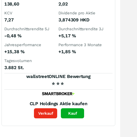
138,60
2,02
KCV
Dividende pro Aktie
7,27
3,874309
HKD
Durchschnittsrendite 5J
Durchschnittsrendite 3J
-0,48
%
+5,17
%
Jahresperformance
Performance 3 Monate
+15,38
%
+1,85
%
Tagesvolumen
3.882 St.
wallstreetONLINE Bewertung
⭐
⭐
⭐
CLP Holdings
Aktie kaufen
Verkauf
Kauf