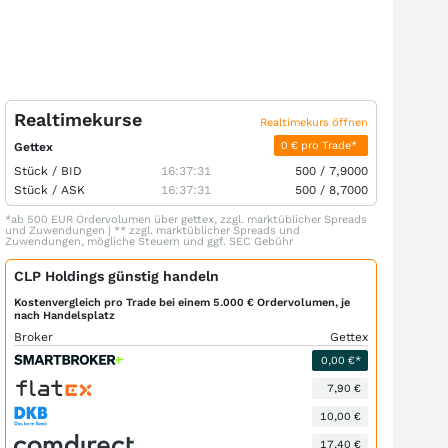
Realtimekurse
Realtimekurs öffnen
0 € pro Trade*
Gettex
Stück /
BID
16:37:31
500
/
7,9000
Stück /
ASK
16:37:31
500
/
8,7000
*ab 500 EUR Ordervolumen über gettex, zzgl. marktüblicher Spreads
und Zuwendungen | ** zzgl. marktüblicher Spreads und
Zuwendungen, mögliche Steuern und ggf. SEC Gebühr
CLP Holdings günstig handeln
Kostenvergleich pro Trade bei einem 5.000 € Ordervolumen, je
nach Handelsplatz
Broker
Gettex
0,00 €*
7,90 €
10,00 €
17,40 €