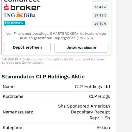
18,47 €
17,45 €
19,40 €
Von Finanztest bestätigt: SMARTBROKER+ ist Kostensieger
in allen getesteten Depotgrößen (12/2025)
Depot eröffnen
Jetzt wechseln
*ab 500 EUR Ordervolumen über gettex für 0€, zzgl. marktüblicher
Spreads und Zuwendungen
Stammdaten CLP Holdings Aktie
Name
CLP Holdings Ltd
Kurzname
CLP Hldgs
Shs Sponsored American
Namenszusatz
Depositary Receipt
Repr.1 Sh
Kategorie
Aktien