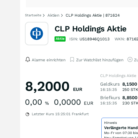
Aktien
CLP Holdings Aktie | 871624
Startseite
CLP Holdings Aktie
Aktie
ISIN:
US18946Q1013
WKN:
8716
Alarme einrichten
Zur Watchlist hinzufügen
Zu
CLP Holdings Aktie
8,2000
Geldkurs
8,1500
EUR
16:15:35
250
ST
Briefkurs
8,8500
0,00
0,0000
%
EUR
16:15:35
230
ST
Letzter Kurs
15:25:01
Frankfurt
Hinweis
Verlängerte Hand
Mo-Fr von
07:30 bi
Neu: Samstag von 14