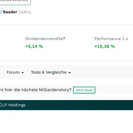
Dividendenrendite
*
Performance 1 J
+5,14
%
+15,38
%
Forum
Tools & Vergleiche
t hier die nächste Milliardenstory?
Jetzt lesen
 CLP Holdings