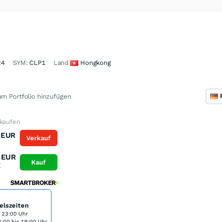
24
SYM:
CLP1
Land
Hongkong
m Portfolio hinzufügen
 kaufen
EUR
Verkauf
K
EUR
Kauf
K
elszeiten
s 23:00 Uhr
:00 bis 19:00 Uhr