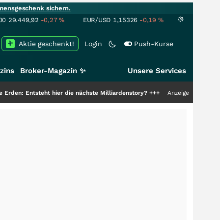
mensgeschenk sichern.
00
29.449,92
-0,27
%
EUR/USD
1,15326
-0,19
%
Aktie geschenkt!
Login
Push-Kurse
zins
Broker-Magazin ✨
Unsere Services
teht hier die nächste Milliardenstory?
+++
Anzeige