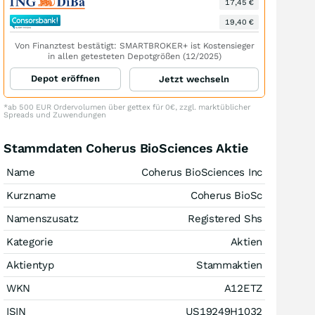
17,45 €
19,40 €
Von Finanztest bestätigt: SMARTBROKER+ ist Kostensieger
in allen getesteten Depotgrößen (12/2025)
Depot eröffnen
Jetzt wechseln
*ab 500 EUR Ordervolumen über gettex für 0€, zzgl. marktüblicher
Spreads und Zuwendungen
Stammdaten Coherus BioSciences Aktie
Name
Coherus BioSciences Inc
Kurzname
Coherus BioSc
Namenszusatz
Registered Shs
Kategorie
Aktien
Aktientyp
Stammaktien
WKN
A12ETZ
ISIN
US19249H1032