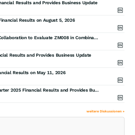
ancial Results and Provides Business Update
inancial Results on August 5, 2026
Coherus and Zumutor Biologics Announce Clinical Collaboration to Evaluate ZM008 in Combination with LOQTORZI (toripalimab-tpzi)
cial Results and Provides Business Update
ancial Results on May 11, 2026
Coherus Oncology Reports Full Year and Fourth Quarter 2025 Financial Results and Provides Business Update
weitere Diskussionen »