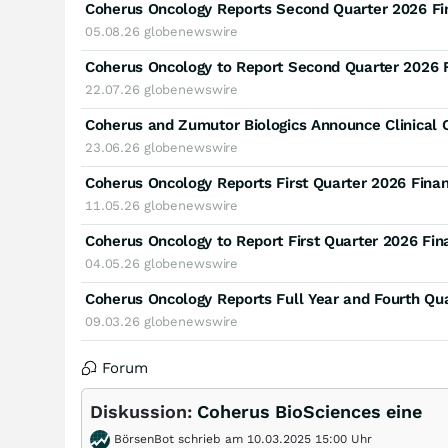
Coherus Oncology Reports Second Quarter 2026 Fin
05.08.26
globenewswire
Coherus Oncology to Report Second Quarter 2026 F
22.07.26
globenewswire
23.06.26
globenewswire
Coherus Oncology Reports First Quarter 2026 Finan
11.05.26
globenewswire
Coherus Oncology to Report First Quarter 2026 Fin
04.05.26
globenewswire
09.03.26
globenewswire
Forum
Diskussion:
Coherus BioSciences eine
BörsenBot schrieb am 10.03.2025 15:00 Uhr