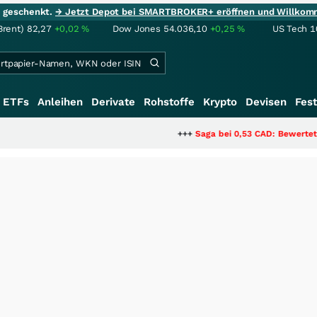
ie geschenkt.
→ Jetzt Depot bei SMARTBROKER+ eröffnen und Willkom
Brent)
82,27
+0,02
%
Dow Jones
54.036,10
+0,25
%
US Tech 1
ETFs
Anleihen
Derivate
Rohstoffe
Krypto
Devisen
Fest
+++
Saga bei 0,53 CAD: Bewertet der Markt n