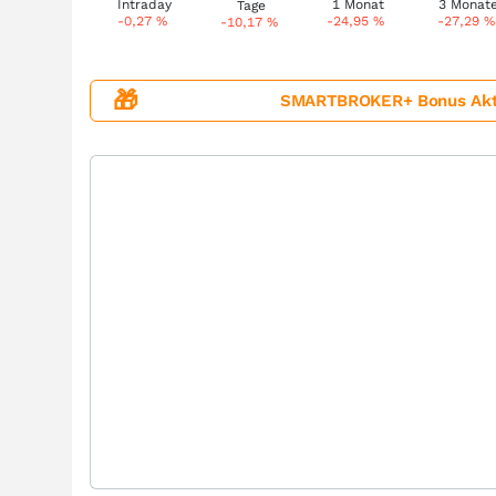
-0,27
%
-24,95
%
-27,29
%
-10,17
%
🎁
SMARTBROKER+ Bonus Aktion