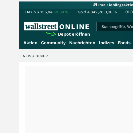
🎁 Ihre Lieblingsakt
DAX
26.355,84
+0,69
%
Gold
4.342,26
0,00
%
Öl (
Depot eröffnen
Aktien
Community
Nachrichten
Indizes
Fonds
NEWS TICKER