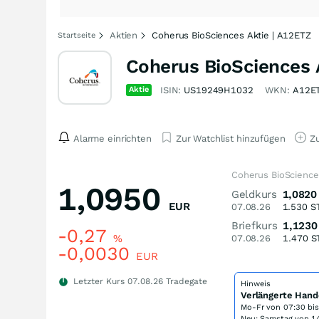
Aktien
Coherus BioSciences Aktie | A12ETZ
Startseite
Coherus BioSciences 
Aktie
ISIN:
US19249H1032
WKN:
A12E
Alarme einrichten
Zur Watchlist hinzufügen
Zu
Coherus BioScience
1,0950
Geldkurs
1,0820
EUR
07.08.26
1.530
S
Briefkurs
1,1230
-0,27
%
07.08.26
1.470
S
-0,0030
EUR
Letzter Kurs
07.08.26
Tradegate
Hinweis
Verlängerte Hand
Mo-Fr von
07:30 bi
Neu: Samstag von 14