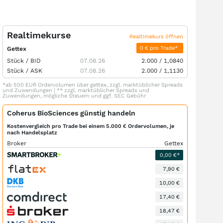
Realtimekurse
Realtimekurs öffnen
0 € pro Trade*
Gettex
Stück /
BID
07.08.26
2.000
/
1,0840
Stück /
ASK
07.08.26
2.000
/
1,1130
*ab 500 EUR Ordervolumen über gettex, zzgl. marktüblicher Spreads
und Zuwendungen | ** zzgl. marktüblicher Spreads und
Zuwendungen, mögliche Steuern und ggf. SEC Gebühr
Coherus BioSciences günstig handeln
Kostenvergleich pro Trade bei einem 5.000 € Ordervolumen, je
nach Handelsplatz
Broker
Gettex
0,00 €*
7,90 €
10,00 €
17,40 €
18,47 €