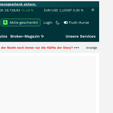
mensgeschenk sichern.
00
29.728,93
+1,18
%
EUR/USD
1,15587
0,00
%
Aktie geschenkt!
Login
Push-Kurse
zins
Broker-Magazin ✨
Unsere Services
och immer nur die Hälfte der Story?
+++
Anzeige