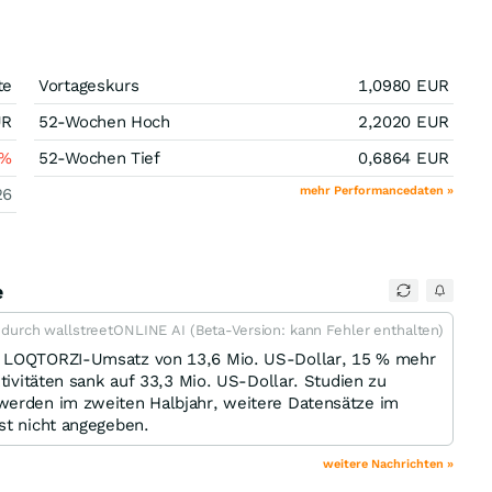
te
Vortageskurs
1,0980
EUR
UR
52-Wochen Hoch
2,2020
EUR
%
52-Wochen Tief
0,6864
EUR
mehr Performancedaten »
26
e
t durch wallstreetONLINE AI (Beta-Version: kann Fehler enthalten)
en LOQTORZI-Umsatz von 13,6 Mio. US-Dollar, 15 % mehr
ktivitäten sank auf 33,3 Mio. US-Dollar. Studien zu
werden im zweiten Halbjahr, weitere Datensätze im
st nicht angegeben.
weitere Nachrichten »