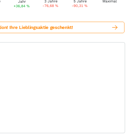
-76,68
%
-90,31
%
+36,84
%
! Ihre Lieblingsaktie geschenkt!