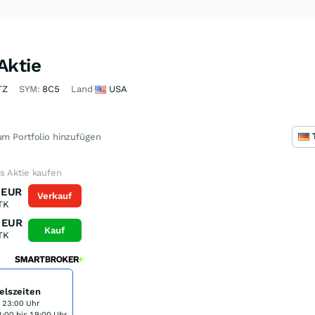
Aktie
TZ
SYM:
8C5
Land
USA
m Portfolio hinzufügen
s Aktie kaufen
EUR
Verkauf
TK
EUR
Kauf
TK
elszeiten
s 23:00 Uhr
:00 bis 19:00 Uhr