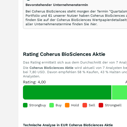
Bevorstehender Unternehmenstermin
Bei Coherus BioSciences steht morgen der Termin "Quartalsm
Portfolio und 61 unserer Nutzer haben Coherus BioSciences 
finden Sie auf der Coherus BioSciences Wertpapierdetailseit
aller Unternehmenstermine finden Sie
hier
.
Rating Coherus BioSciences Aktie
Das Rating ermittelt sich aus dem Durchschnitt der von 7 An
Die
Coherus BioSciences Aktie
wird aktuell von 7 Analysten bew
bei 7,80 USD. Davon empfehlen 58 % Kaufen, 43 % Halten und 
Analysten.
Rating: 4,00
Strongbuy
Buy
Hold
Sell
Strongsell
Technische Analyse in EUR Coherus BioSciences Aktie