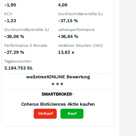
-1,90
4,06
KCV
Durchschnittsrendite 5J
-1,23
-37,15
%
Durchschnittsrendite 3J
Jahresperformance
-38,06
%
+36,84
%
Performance 3 Monate
relatives Volumen (rVol)
-27,29
%
13,82
x
Tagesvolumen
2.184.753 St.
wallstreetONLINE Bewertung
⭐
⭐
⭐
Coherus BioSciences
Aktie kaufen
Verkauf
Kauf