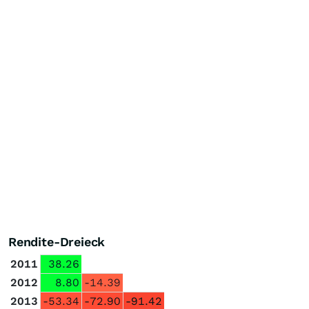
Rendite-Dreieck
2011
38.26
2012
8.80
-14.39
2013
-53.34
-72.90
-91.42