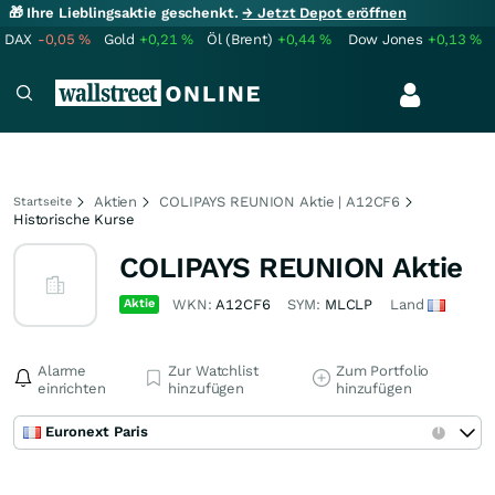
🎁 Ihre Lieblingsaktie geschenkt.
→ Jetzt Depot eröffnen
DAX
-0,05
%
Gold
+0,21
%
Öl (Brent)
+0,44
%
Dow Jones
+0,13
%
Aktien
COLIPAYS REUNION Aktie | A12CF6
Startseite
Historische Kurse
COLIPAYS REUNION Aktie
Aktie
WKN:
A12CF6
SYM:
MLCLP
Land
Alarme
Zur Watchlist
Zum Portfolio
einrichten
hinzufügen
hinzufügen
Euronext Paris