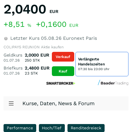
2,0400
EUR
+8,51
+0,1600
%
EUR
Letzter Kurs
05.08.26
Euronext Paris
COLIPAYS REUNION Aktie kaufen
Geldkurs
2,0000
EUR
Verkauf
Verlängerte
01.07.26
250
STK
Handelszeiten
Briefkurs
2,4800
EUR
07:30 bis 23:00 Uhr
Kauf
01.07.26
23
STK
Kurse, Daten, News & Forum
Performance
Hoch/Tief
Renditedreieck