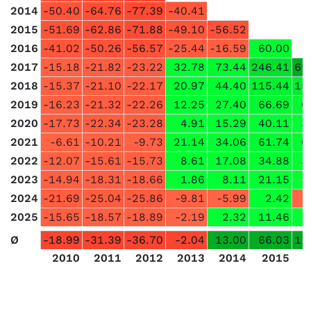
2014
-50.40
-64.76
-77.39
-40.41
2015
-51.69
-62.86
-71.88
-49.10
-56.52
2016
-41.02
-50.26
-56.57
-25.44
-16.59
60.00
2017
-15.18
-21.82
-23.22
32.78
73.44
246.41
65
2018
-15.37
-21.10
-22.17
20.97
44.40
115.44
15
2019
-16.23
-21.32
-22.26
12.25
27.40
66.69
6
2020
-17.73
-22.34
-23.28
4.91
15.29
40.11
3
2021
-6.61
-10.21
-9.73
21.14
34.06
61.74
6
2022
-12.07
-15.61
-15.73
8.61
17.08
34.88
3
2023
-14.94
-18.31
-18.66
1.86
8.11
21.15
1
2024
-21.69
-25.04
-25.86
-9.81
-5.99
2.42
-
2025
-15.65
-18.57
-18.89
-2.19
2.32
11.46
Ø
-18.99
-31.39
-36.70
-2.04
13.00
66.03
11
2010
2011
2012
2013
2014
2015