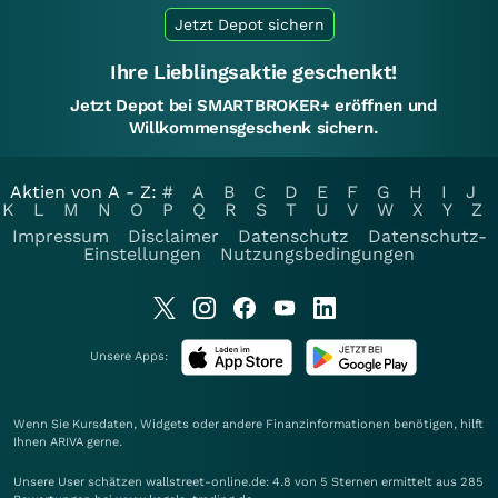
Jetzt Depot sichern
Ihre Lieblingsaktie geschenkt!
Jetzt Depot bei SMARTBROKER+ eröffnen und
Willkommensgeschenk sichern.
Aktien von A - Z:
#
A
B
C
D
E
F
G
H
I
J
K
L
M
N
O
P
Q
R
S
T
U
V
W
X
Y
Z
Impressum
Disclaimer
Datenschutz
Datenschutz-
Einstellungen
Nutzungsbedingungen
Unsere Apps:
Wenn Sie Kursdaten, Widgets oder andere Finanzinformationen benötigen, hilft
Ihnen
ARIVA
gerne.
Unsere User schätzen wallstreet-online.de: 4.8 von 5 Sternen ermittelt aus 285