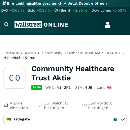
🎁 Ihre Lieblingsaktie geschenkt.
→ Jetzt Depot eröffnen
DAX
-0,08
%
Gold
+0,35
%
Öl (Brent)
+1,35
%
Dow Jones
-0,03
%
Aktien
Community Healthcare Trust Aktie | A142P1
Startseite
Historische Kurse
Community Healthcare
Trust Aktie
Aktie
WKN:
A142P1
SYM:
4U9
Land
Alarme
Zur Watchlist
Zum Portfolio
einrichten
hinzufügen
hinzufügen
Tradegate