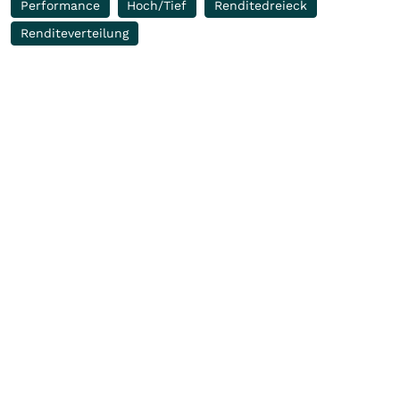
Performance
Hoch/Tief
Renditedreieck
Renditeverteilung