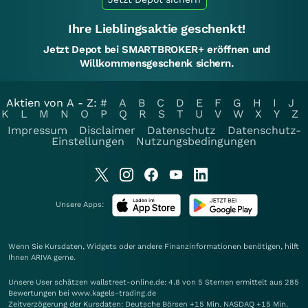
Ihre Lieblingsaktie geschenkt!
Jetzt Depot bei SMARTBROKER+ eröffnen und
Willkommensgeschenk sichern.
Aktien von A - Z:
#
A
B
C
D
E
F
G
H
I
J
K
L
M
N
O
P
Q
R
S
T
U
V
W
X
Y
Z
Impressum
Disclaimer
Datenschutz
Datenschutz-
Einstellungen
Nutzungsbedingungen
Unsere Apps:
Wenn Sie Kursdaten, Widgets oder andere Finanzinformationen benötigen, hilft
Ihnen
ARIVA
gerne.
Unsere User schätzen wallstreet-online.de: 4.8 von 5 Sternen ermittelt aus 285
Bewertungen bei www.kagels-trading.de
Zeitverzögerung der Kursdaten: Deutsche Börsen +15 Min. NASDAQ +15 Min.