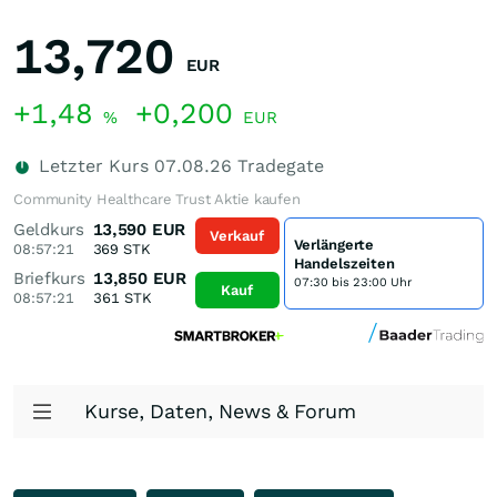
13,720
EUR
+1,48
+0,200
%
EUR
Letzter Kurs
07.08.26
Tradegate
Community Healthcare Trust Aktie kaufen
Geldkurs
13,590
EUR
Verkauf
Verlängerte
08:57:21
369
STK
Handelszeiten
Briefkurs
13,850
EUR
07:30 bis 23:00 Uhr
Kauf
08:57:21
361
STK
Kurse, Daten, News & Forum