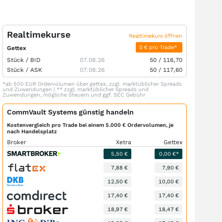
Realtimekurse
Realtimekurs öffnen
0 € pro Trade*
Gettex
Stück /
BID
07.08.26
50
/
116,70
Stück /
ASK
07.08.26
50
/
117,60
*ab 500 EUR Ordervolumen über gettex, zzgl. marktüblicher Spreads
und Zuwendungen | ** zzgl. marktüblicher Spreads und
Zuwendungen, mögliche Steuern und ggf. SEC Gebühr
CommVault Systems günstig handeln
Kostenvergleich pro Trade bei einem 5.000 € Ordervolumen, je
nach Handelsplatz
Broker
Xetra
Gettex
5,50 €
0,00 €*
7,88 €
7,90 €
12,50 €
10,00 €
17,40 €
17,40 €
18,97 €
18,47 €