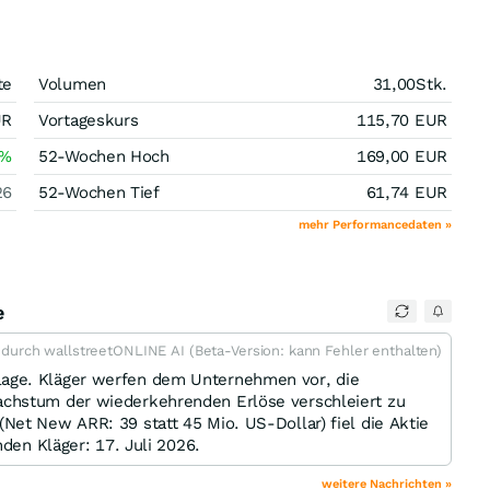
te
Volumen
31,00
Stk.
UR
Vortageskurs
115,70
EUR
%
52-Wochen Hoch
169,00
EUR
26
52-Wochen Tief
61,74
EUR
mehr Performancedaten »
e
t durch wallstreetONLINE AI (Beta-Version: kann Fehler enthalten)
age. Kläger werfen dem Unternehmen vor, die
chstum der wiederkehrenden Erlöse verschleiert zu
et New ARR: 39 statt 45 Mio. US-Dollar) fiel die Aktie
nden Kläger: 17. Juli 2026.
weitere Nachrichten »