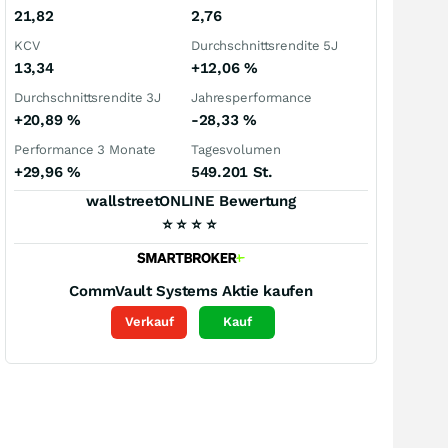
21,82
2,76
KCV
Durchschnittsrendite 5J
13,34
+12,06
%
Durchschnittsrendite 3J
Jahresperformance
+20,89
%
-28,33
%
Performance 3 Monate
Tagesvolumen
+29,96
%
549.201 St.
wallstreetONLINE Bewertung
⭐
⭐
⭐
⭐
CommVault Systems
Aktie kaufen
Verkauf
Kauf