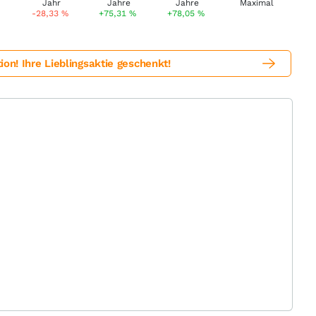
-28,33
%
+75,31
%
+78,05
%
! Ihre Lieblingsaktie geschenkt!