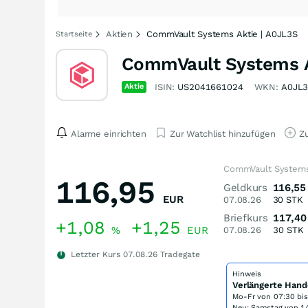
Aktien
CommVault Systems Aktie | A0JL3S
Startseite
CommVault Systems A
Aktie
ISIN:
US2041661024
WKN:
A0JL
Alarme einrichten
Zur Watchlist hinzufügen
Zu
CommVault Systems
116,95
Geldkurs
116,55
EUR
07.08.26
30
STK
Briefkurs
117,40
+1,08
+1,25
%
EUR
07.08.26
30
STK
Letzter Kurs
07.08.26
Tradegate
Hinweis
Verlängerte Hand
Mo-Fr von
07:30 bi
Neu: Samstag von 14