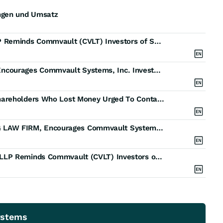
ungen und Umsatz
CVLT FINAL DEADLINE ALERT: Faruqi & Faruqi, LLP Reminds Commvault (CVLT) Investors of Securities Class Action Lawsuit Deadline on July 17, 2026
CVLT DEADLINE: ROSEN, A TRUSTED LAW FIRM, Encourages Commvault Systems, Inc. Investors with Losses in Excess of $100K to Secure Counsel Before Important July 17 Deadline in Securities Class Action - CVLT
Deadline Soon: Commvault Systems Inc. (CVLT) Shareholders Who Lost Money Urged To Contact The Law Offices of Frank R. Cruz About Securities Fraud Lawsuit
CVLT DEADLINE: ROSEN, A RANKED AND LEADING LAW FIRM, Encourages Commvault Systems, Inc. Investors with Losses in Excess of $100K to Secure Counsel Before Important July 17 Deadline in Securities Class Action - CVLT
CVLT EQUITY ACTION REMINDER: Faruqi & Faruqi, LLP Reminds Commvault (CVLT) Investors of Securities Class Action Lawsuit Deadline on July 17, 2026
ystems