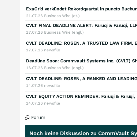
ExaGrid verkündet Rekordquartal in puncto Buch
21.07.26
Business Wire (dt.)
17.07.26
Business Wire (engl.)
17.07.26
newsfile
16.07.26
Business Wire (engl.)
14.07.26
newsfile
14.07.26
newsfile
Forum
Noch keine Diskussion zu CommVault S