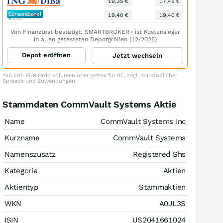
19,35 €
17,45 €
19,40 €
19,40 €
Von Finanztest bestätigt: SMARTBROKER+ ist Kostensieger
in allen getesteten Depotgrößen (12/2025)
Depot eröffnen
Jetzt wechseln
*ab 500 EUR Ordervolumen über gettex für 0€, zzgl. marktüblicher
Spreads und Zuwendungen
Stammdaten CommVault Systems Aktie
Name
CommVault Systems Inc
Kurzname
CommVault Systems
Namenszusatz
Registered Shs
Kategorie
Aktien
Aktientyp
Stammaktien
WKN
A0JL3S
ISIN
US2041661024