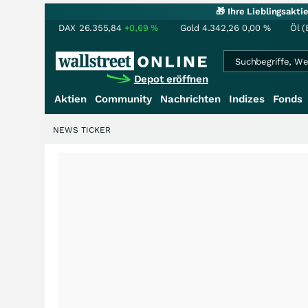
🎁 Ihre Lieblingsakt
DAX
26.355,84
+0,69
%
Gold
4.342,26
0,00
%
Öl (
Depot eröffnen
Aktien
Community
Nachrichten
Indizes
Fonds
NEWS TICKER