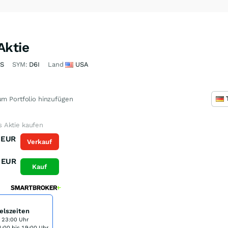
ktie
3S
SYM:
D6I
Land
USA
m Portfolio hinzufügen
 Aktie kaufen
EUR
Verkauf
EUR
Kauf
elszeiten
s 23:00 Uhr
:00 bis 19:00 Uhr