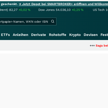
ie geschenkt.
→ Jetzt Depot bei SMARTBROKER+ eröffnen und Willkom
Brent)
82,27
+0,02
%
Dow Jones
54.036,10
+0,25
%
US Tech 1
ETFs
Anleihen
Derivate
Rohstoffe
Krypto
Devisen
Fest
+++
Saga bei 0,53 CAD: B