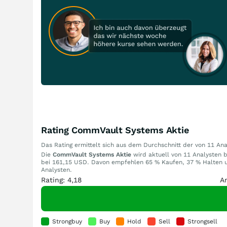
Rating CommVault Systems Aktie
Das Rating ermittelt sich aus dem Durchschnitt der von 11 A
Die
CommVault Systems Aktie
wird aktuell von 11 Analysten b
bei 161,15 USD. Davon empfehlen 65 % Kaufen, 37 % Halten un
Analysten.
Rating: 4,18
A
Strongbuy
Buy
Hold
Sell
Strongsell