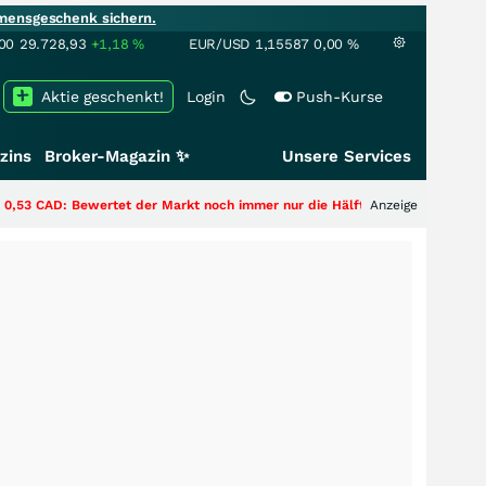
mensgeschenk sichern.
00
29.728,93
+1,18
%
EUR/USD
1,15587
0,00
%
Aktie geschenkt!
Login
Push-Kurse
zins
Broker-Magazin ✨
Unsere Services
ewertet der Markt noch immer nur die Hälfte der Story?
+++
Anzeige