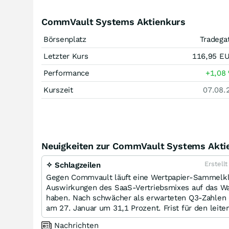
CommVault Systems Aktienkurs
Börsenplatz
Tradega
Letzter Kurs
116,95
E
Performance
+1,08
Kurszeit
07.08.
Neuigkeiten zur CommVault Systems Akti
Erstell
✧ Schlagzeilen
Gegen Commvault läuft eine Wertpapier-Sammelkl
Auswirkungen des SaaS-Vertriebsmixes auf das Wa
haben. Nach schwächer als erwarteten Q3-Zahlen (N
am 27. Januar um 31,1 Prozent. Frist für den leite
Nachrichten