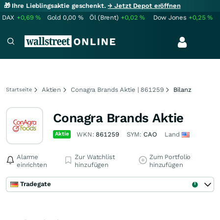
🎁 Ihre Lieblingsaktie geschenkt.
→ Jetzt Depot eröffnen
DAX
+0,69
%
Gold
0,00
%
Öl (Brent)
+0,02
%
Dow Jones
+0,25
%
Aktien
Conagra Brands Aktie | 861259
Bilanz
Startseite
Conagra Brands Aktie
Aktie
WKN:
861259
SYM:
CAO
Land
Alarme
Zur Watchlist
Zum Portfolio
einrichten
hinzufügen
hinzufügen
Tradegate