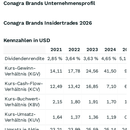
Conagra Brands Unternehmensprofil
Conagra Brands Insidertrades
2026
Kennzahlen in USD
2021
2022
2023
2024
20
Dividendenrendite
2,85 %
3,64 %
3,63 %
4,65 %
5,13
Kurs-Gewinn-
14,11
17,78
24,56
41,50
9,
Verhältnis (KGV)
Kurs-Cash-Flow-
12,49
13,42
16,85
7,10
6,
Verhältnis (KCV)
Kurs-Buchwert-
2,15
1,80
1,91
1,70
1,
Verhältnis (KBV)
Kurs-Umsatz-
1,64
1,37
1,36
1,19
0,
Verhältnis (KUV)
Umsatz je Aktie
23,21
23,99
25,59
25,14
24,