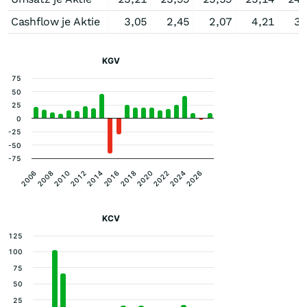
Cashflow je Aktie
3,05
2,45
2,07
4,21
3,
KGV
75
50
25
0
-25
-50
-75
2010
2026
2020
2014
2008
2024
2018
2012
2006
2022
2016
KCV
125
100
75
50
25