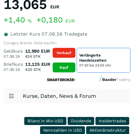
13,065
EUR
+1,40
+0,180
%
EUR
Letzter Kurs
07.08.26
Tradegate
Conagra Brands Aktie kaufen
Geldkurs
12,990
EUR
Verkauf
Verlängerte
07.08.26
424
STK
Handelszeiten
Briefkurs
13,125
EUR
07:30 bis 23:00 Uhr
Kauf
07.08.26
420
STK
Kurse, Daten, News & Forum
Bilanz in Mio USD
Dividende
Insidertrades
Kennzahlen in USD
Aktionärsstruktur