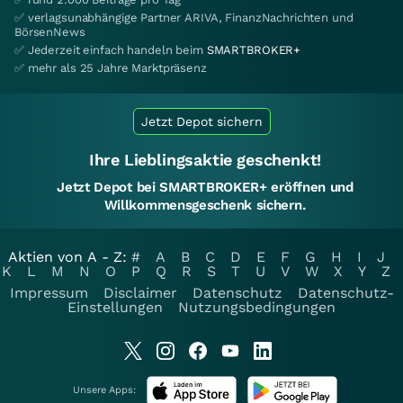
✅ verlagsunabhängige Partner ARIVA, FinanzNachrichten und
BörsenNews
✅ Jederzeit einfach handeln beim
SMARTBROKER+
✅ mehr als 25 Jahre Marktpräsenz
Jetzt Depot sichern
Ihre Lieblingsaktie geschenkt!
Jetzt Depot bei SMARTBROKER+ eröffnen und
Willkommensgeschenk sichern.
Aktien von A - Z:
#
A
B
C
D
E
F
G
H
I
J
K
L
M
N
O
P
Q
R
S
T
U
V
W
X
Y
Z
Impressum
Disclaimer
Datenschutz
Datenschutz-
Einstellungen
Nutzungsbedingungen
Unsere Apps: