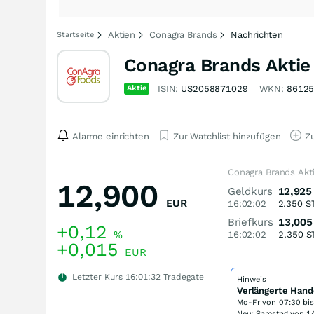
Aktien
Conagra Brands
Nachrichten
Startseite
Conagra Brands Aktie
Aktie
ISIN:
US2058871029
WKN:
8612
Alarme einrichten
Zur Watchlist hinzufügen
Zu
Conagra Brands Akt
12,900
Geldkurs
12,925
EUR
16:02:02
2.350
S
Briefkurs
13,005
+0,12
%
16:02:02
2.350
S
+0,015
EUR
Letzter Kurs
16:01:32
Tradegate
Hinweis
Verlängerte Hand
Mo-Fr von
07:30 bi
Neu: Samstag von 14