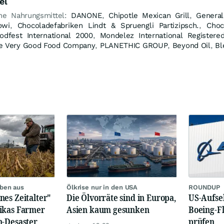
el
he Nahrungsmittel:
DANONE
,
Chipotle Mexican Grill
,
General
owi
,
Chocoladefabriken Lindt & Spruengli Partizipsch.
,
Choc
odfest International 2000
,
Mondelez International Registered
e Very Good Food Company
,
PLANETHIC GROUP
,
Beyond Oil
,
Bl
iben aus
Ölkrise nur in den USA
ROUNDUP
es Zeitalter"
Die Ölvorräte sind in Europa,
US-Aufseh
ikas Farmer
Asien kaum gesunken
Boeing-Fl
n-Desaster
prüfen