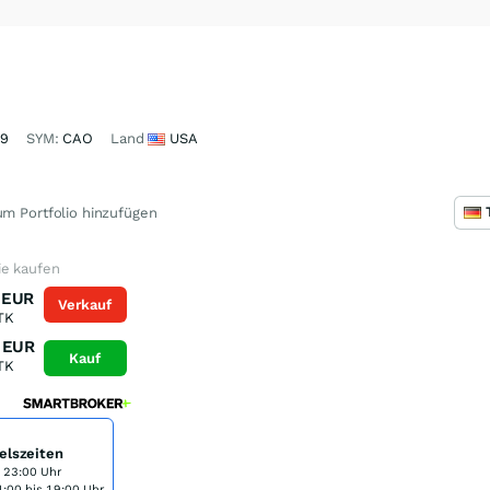
59
SYM:
CAO
Land
USA
m Portfolio hinzufügen
ie kaufen
EUR
Verkauf
TK
EUR
Kauf
TK
elszeiten
s 23:00 Uhr
:00 bis 19:00 Uhr