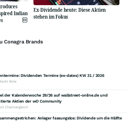
troduces
Ex-Dividende heute: Diese Aktien
spired Indian
stehen im Fokus
es
zu Conagra Brands
entermine: Dividenden Termine (ex-dates) KW 31 / 2026
Markt Bote
el der Kalenderwoche 29/26 auf wallstreet-online.de und
utierte Aktien der wO Community
wO Chartvergleich
sammengestrichen: Anleger fassungslos: Dividende um die Hälfte