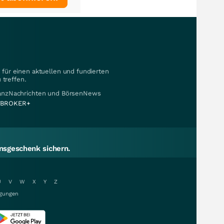
für einen aktuellen und fundierten
 treffen.
nanzNachrichten und BörsenNews
BROKER+
sgeschenk sichern.
U
V
W
X
Y
Z
gungen