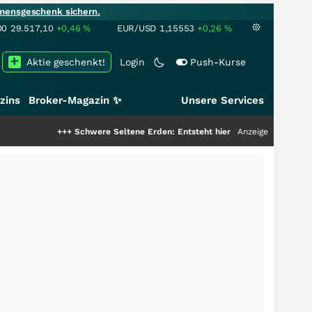
mensgeschenk sichern.
00
29.517,10
+0,46
%
EUR/USD
1,15553
+0,26
%
Aktie geschenkt!
Login
Push-Kurse
zins
Broker-Magazin ✨
Unsere Services
+++
Schwere Seltene Erden: Entsteht hier die nächste Milliardenstory?
Anzeige
++