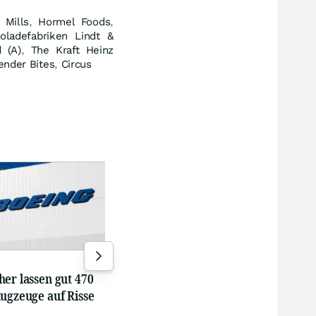
 Mills
,
Hormel Foods
,
oladefabriken Lindt &
 (A)
,
The Kraft Heinz
ender Bites
,
Circus
Flucht aus USA
Investoren schichten
Meta
Milliarden nach Europa um
Doll
zah
05.08.26, 19:00
vor 
er lassen gut 470
ugzeuge auf Risse