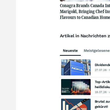
Conagra Brands Canada In
Marigold, Bringing Chef-In
Flavours to Canadian Hom
Artikel in Nachrichten 
Neueste
Meistgelesene
Dividend
27.07.26
· 
Top-Artik
heißdisk
19.07.26
· 
Brutal zu
gekürzt!