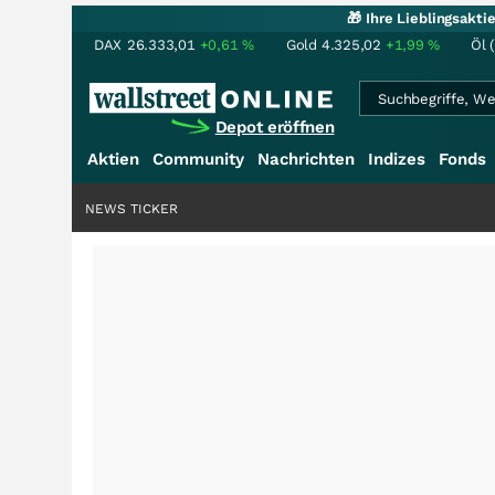
🎁 Ihre Lieblingsakt
DAX
26.333,01
+0,61
%
Gold
4.325,02
+1,99
%
Öl 
Depot eröffnen
Aktien
Community
Nachrichten
Indizes
Fonds
NEWS TICKER