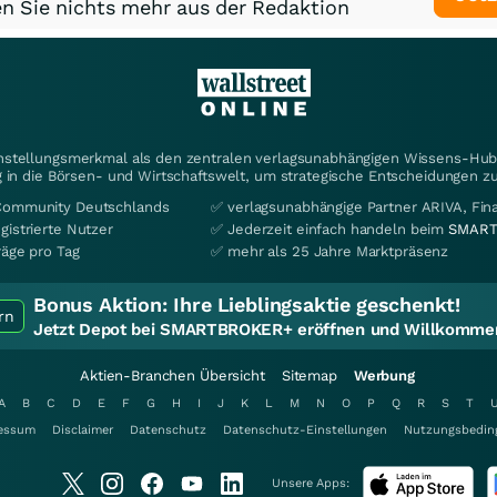
n Sie nichts mehr aus der Redaktion
instellungsmerkmal als den zentralen verlagsunabhängigen Wissens-Hub 
 in die Börsen- und Wirtschaftswelt, um strategische Entscheidungen zu
Community Deutschlands
✅ verlagsunabhängige Partner ARIVA, Fi
gistrierte Nutzer
✅ Jederzeit einfach handeln beim
SMART
räge pro Tag
✅ mehr als 25 Jahre Marktpräsenz
Bonus Aktion:
Ihre Lieblingsaktie geschenkt!
rn
Jetzt Depot bei SMARTBROKER+ eröffnen und Willkommen
Aktien-Branchen Übersicht
Sitemap
Werbung
A
B
C
D
E
F
G
H
I
J
K
L
M
N
O
P
Q
R
S
T
essum
Disclaimer
Datenschutz
Datenschutz-Einstellungen
Nutzungsbedin
Unsere Apps: