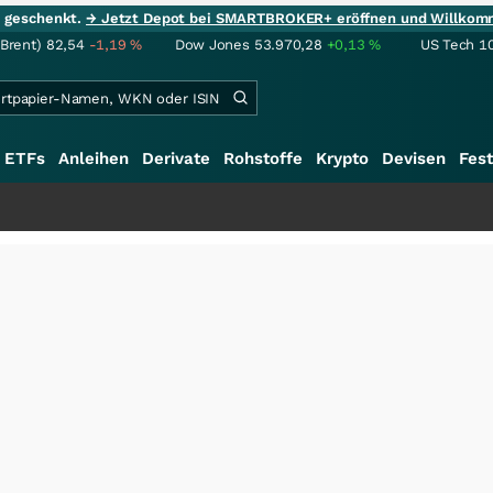
ie geschenkt.
→ Jetzt Depot bei SMARTBROKER+ eröffnen und Willkom
(Brent)
82,54
-1,19
%
Dow Jones
53.970,28
+0,13
%
US Tech 1
ETFs
Anleihen
Derivate
Rohstoffe
Krypto
Devisen
Fest