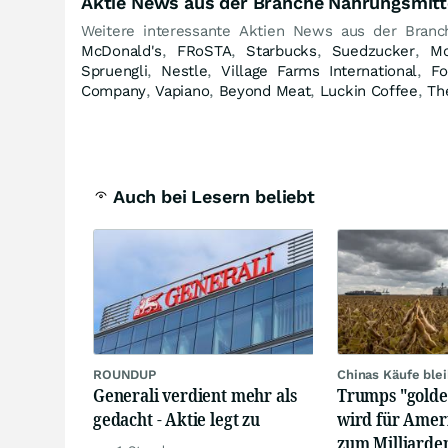
Aktie News aus der Branche Nahrungsmitt
Weitere interessante Aktien News aus der Branc
McDonald's
,
FRoSTA
,
Starbucks
,
Suedzucker
,
M
Spruengli
,
Nestle
,
Village Farms International
,
Fo
Company
,
Vapiano
,
Beyond Meat
,
Luckin Coffee
,
Th
Auch bei Lesern beliebt
ROUNDUP
Chinas Käufe ble
Generali verdient mehr als
Trumps "golden
gedacht - Aktie legt zu
wird für Amer
zum Milliarde