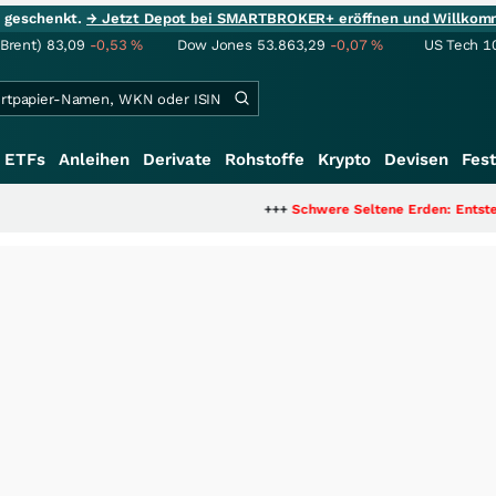
ie geschenkt.
→ Jetzt Depot bei SMARTBROKER+ eröffnen und Willkom
(Brent)
83,09
-0,53
%
Dow Jones
53.863,29
-0,07
%
US Tech 1
ETFs
Anleihen
Derivate
Rohstoffe
Krypto
Devisen
Fest
+++
Schwere Seltene Erden: Entsteht hier die