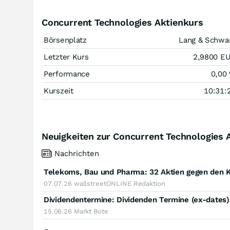
Concurrent Technologies Aktienkurs
Börsenplatz
Lang & Schwa
Letzter Kurs
2,9800
E
Performance
0,00
Kurszeit
10:31:
Neuigkeiten zur Concurrent Technologies 
Nachrichten
07.07.26
wallstreetONLINE Redaktion
Dividendentermine: Dividenden Termine (ex-dates
15.06.26
Markt Bote