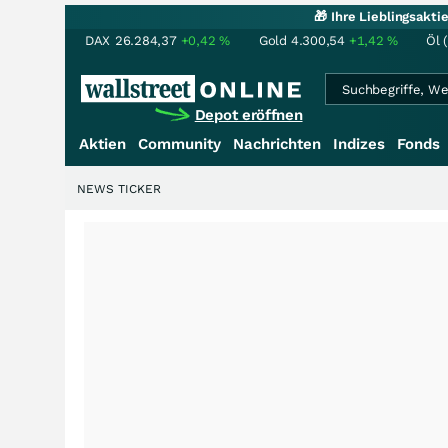
🎁 Ihre Lieblingsakt
DAX
26.284,37
+0,42
%
Gold
4.300,54
+1,42
%
Öl 
Depot eröffnen
Aktien
Community
Nachrichten
Indizes
Fonds
NEWS TICKER