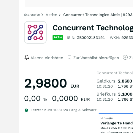
Aktien
Concurrent Technologies Aktie | 929
Startseite
Concurrent Technolog
Aktie
ISIN:
GB0002183191
WKN:
9293
Alarme einrichten
Zur Watchlist hinzufügen
Zu
Concurrent Technol
2,9800
Geldkurs
2,8600
EUR
10:31:20
1.766
S
Briefkurs
3,1000
0,00
0,0000
%
EUR
10:31:20
1.766
S
Letzter Kurs
10:31:20
Lang & Schwarz
Hinweis
Verlängerte Hand
Mo-Fr von
07:30 bi
Neu: Samstag von 14