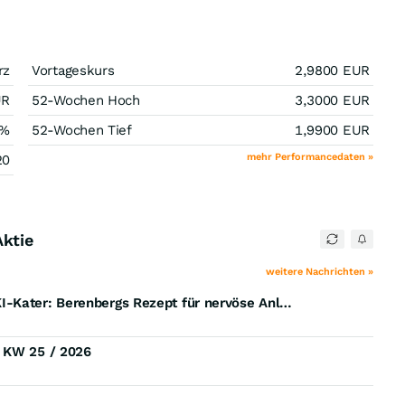
rz
Vortageskurs
2,9800
EUR
UR
52-Wochen Hoch
3,3000
EUR
%
52-Wochen Tief
1,9900
EUR
mehr Performancedaten »
20
Aktie
weitere Nachrichten »
Telekoms, Bau und Pharma: 32 Aktien gegen den KI-Kater: Berenbergs Rezept für nervöse Anleger
) KW 25 / 2026