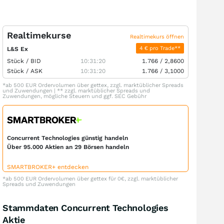
Realtimekurse
Realtimekurs öffnen
4 € pro Trade**
L&S Ex
Stück /
BID
10:31:20
1.766
/
2,8600
Stück /
ASK
10:31:20
1.766
/
3,1000
*ab 500 EUR Ordervolumen über gettex, zzgl. marktüblicher Spreads
und Zuwendungen | ** zzgl. marktüblicher Spreads und
Zuwendungen, mögliche Steuern und ggf. SEC Gebühr
Concurrent Technologies günstig handeln
Über 95.000 Aktien an 29 Börsen handeln
SMARTBROKER+ entdecken
*ab 500 EUR Ordervolumen über gettex für 0€, zzgl. marktüblicher
Spreads und Zuwendungen
Stammdaten Concurrent Technologies
Aktie