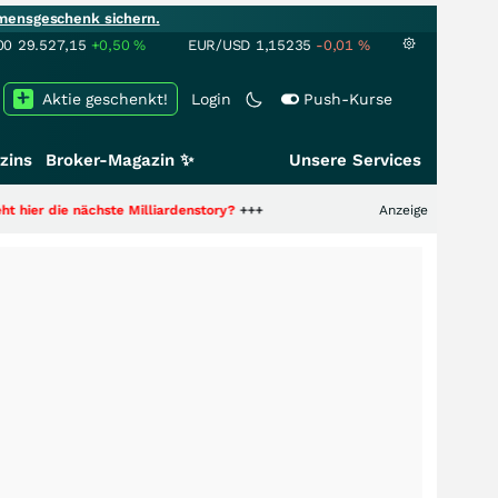
mensgeschenk sichern.
00
29.527,15
+0,50
%
EUR/USD
1,15235
-0,01
%
Aktie geschenkt!
Login
Push-Kurse
zins
Broker-Magazin ✨
Unsere Services
 nächste Milliardenstory?
+++
Anzeige