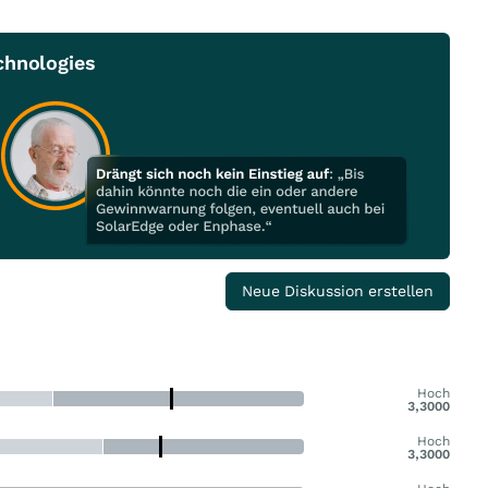
chnologies
Neue Diskussion erstellen
Hoch
3,3000
Hoch
3,3000