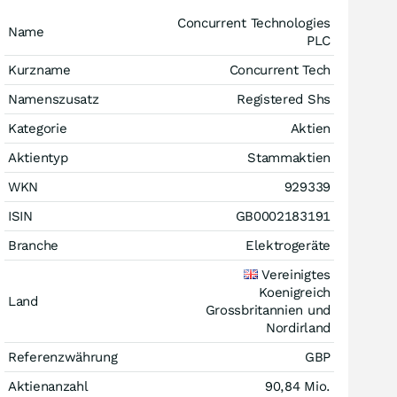
Concurrent Technologies
Name
PLC
Kurzname
Concurrent Tech
Namenszusatz
Registered Shs
Kategorie
Aktien
Aktientyp
Stammaktien
WKN
929339
ISIN
GB0002183191
Branche
Elektrogeräte
Vereinigtes
Koenigreich
Land
Grossbritannien und
Nordirland
Referenzwährung
GBP
Aktienanzahl
90,84 Mio.