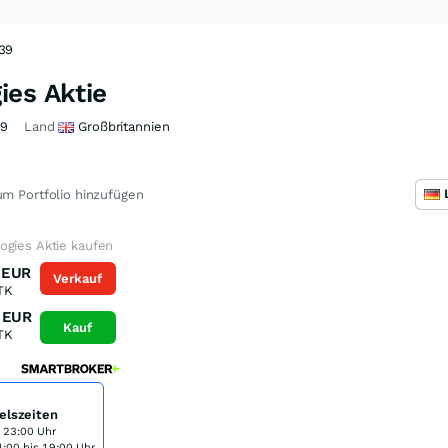
339
ies Aktie
39
Land
Großbritannien
m Portfolio hinzufügen
ogies Aktie kaufen
EUR
Verkauf
TK
EUR
Kauf
TK
elszeiten
s 23:00 Uhr
:00 bis 19:00 Uhr