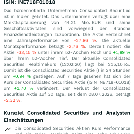
ISIN: INE718F01018
Das börsennotierte Unternehmen Consolidated Securities
ist in Indien gelistet. Das Unternehmen verfügt über eine
Marktkapitalisierung von 44,21 Mio.
EUR
und seine
Geschäftsaktivitäten sind vorwiegend der Branche
Finanzdienstleistungen zuzuordnen. Die Aktie verzeichnet
eine Jahresperformance von
-27,96
%
. Die aktuelle
Monatsperformance beträgt
-2,76
%
. Derzeit notiert die
Aktie
-33,15
%
unter ihrem 52-Wochen Hoch und
+1,89
%
über ihrem 52-Wochen Tief. Der aktuelle Consolidated
Securities Realtimekurs (12:02:20) liegt bei 215,10
₨
.
Damit ist die Consolidated Securities Aktie () in 24 Stunden
um
+0,94
%
gestiegen. Auf 7 Tage gesehen hat sich der
Kurs der Consolidated Securities Aktie (ISIN INE718F01018)
um
+1,70
%
verändert. Der Verlust der Consolidated
Securities Aktie auf 30 Tage, seit dem 08.07.2026, beträgt
-2,32
%
.
Kursziel Consolidated Securities und Analysten
Einschätzungen
Die Consolidated Securities Aktien Kurs Performance