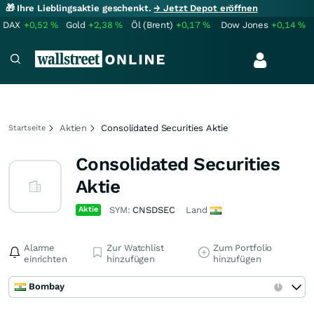
🎁 Ihre Lieblingsaktie geschenkt.
→ Jetzt Depot eröffnen
DAX
+0,52
%
Gold
+2,38
%
Öl (Brent)
+0,17
%
Dow Jones
+0,14
%
Aktien
Consolidated Securities Aktie
Startseite
Consolidated Securities
Aktie
Aktie
SYM:
CNSDSEC
Land
Alarme
Zur Watchlist
Zum Portfolio
einrichten
hinzufügen
hinzufügen
Bombay