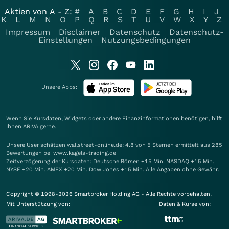
Aktien von A - Z:
#
A
B
C
D
E
F
G
H
I
J
K
L
M
N
O
P
Q
R
S
T
U
V
W
X
Y
Z
Impressum
Disclaimer
Datenschutz
Datenschutz-
Einstellungen
Nutzungsbedingungen
Unsere Apps:
Wenn Sie Kursdaten, Widgets oder andere Finanzinformationen benötigen, hilft
Ihnen
ARIVA
gerne.
Unsere User schätzen wallstreet-online.de: 4.8 von 5 Sternen ermittelt aus 285
Bewertungen bei www.kagels-trading.de
Zeitverzögerung der Kursdaten: Deutsche Börsen +15 Min. NASDAQ +15 Min.
NYSE +20 Min. AMEX +20 Min. Dow Jones +15 Min. Alle Angaben ohne Gewähr.
Copyright © 1998-2026 Smartbroker Holding AG - Alle Rechte vorbehalten.
Mit Unterstützung von:
Daten & Kurse von: