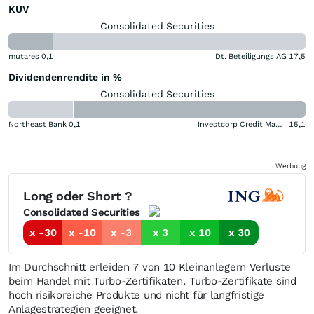
KUV
Consolidated Securities
mutares
0,1
Dt. Beteiligungs AG
17,5
Dividendenrendite in %
Consolidated Securities
Northeast Bank
0,1
Investcorp Credit Management BDC
15,1
Werbung
Long oder Short ?
Consolidated Securities
x -30
x -10
x -3
x 3
x 10
x 30
Im Durchschnitt erleiden 7 von 10 Kleinanlegern Verluste
beim Handel mit Turbo-Zertifikaten. Turbo-Zertifikate sind
hoch risikoreiche Produkte und nicht für langfristige
Anlagestrategien geeignet.