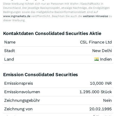
Diese Werbung richtet sich nur an Personen mit Wohn-/Geschäftssitz in
Deutschland. Der jeweilige Basisprospekt, etwaige Nachträge, die Endgültigen
Bedingungen sowie das maßgebliche Basisinformationsblatt sind auf
www.ingmarkets.de
veröffentlicht. Beachten Sie auch die
weiteren Hinweise
zu
dieser Werbung.
Kontaktdaten Consolidated Securities Aktie
Name
CSL Finance Ltd
Stadt
New Delhi
Land
Indien
Emission Consolidated Securities
Emissionspreis
10,000
INR
Emissionsvolumen
1.295.000
Stück
Zeichnungsgebühr
Nein
Zeichnung von
20.02.1995