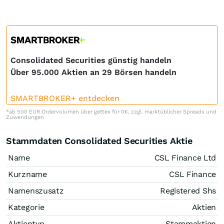
Consolidated Securities günstig handeln
Über 95.000 Aktien an 29 Börsen handeln
SMARTBROKER+ entdecken
*ab 500 EUR Ordervolumen über gettex für 0€, zzgl. marktüblicher Spreads und
Zuwendungen
Stammdaten Consolidated Securities Aktie
Name
CSL Finance Ltd
Kurzname
CSL Finance
Namenszusatz
Registered Shs
Kategorie
Aktien
Aktientyp
Stammaktien