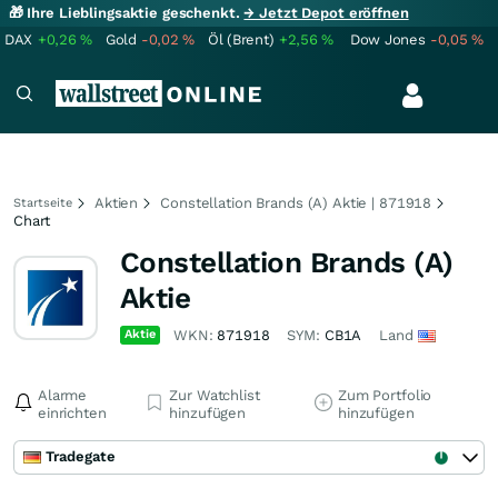
🎁 Ihre Lieblingsaktie geschenkt.
→ Jetzt Depot eröffnen
DAX
+0,26
%
Gold
-0,02
%
Öl (Brent)
+2,56
%
Dow Jones
-0,05
%
Aktien
Constellation Brands (A) Aktie | 871918
Startseite
Chart
Constellation Brands (A)
Aktie
Aktie
WKN:
871918
SYM:
CB1A
Land
Alarme
Zur Watchlist
Zum Portfolio
einrichten
hinzufügen
hinzufügen
Tradegate