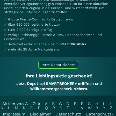
zentralen verlagsunabhängigen Wissens-Hub für einen aktuellen
und fundierten Zugang in die Börsen- und Wirtschaftswelt, um
strategische Entscheidungen zu treffen.
✅ Größte Finanz-Community Deutschlands
✅ über 550.000 registrierte Nutzer
✅ rund 2.000 Beiträge pro Tag
✅ verlagsunabhängige Partner ARIVA, FinanzNachrichten und
BörsenNews
✅ Jederzeit einfach handeln beim
SMARTBROKER+
✅ mehr als 25 Jahre Marktpräsenz
Jetzt Depot sichern
Ihre Lieblingsaktie geschenkt!
Jetzt Depot bei SMARTBROKER+ eröffnen und
Willkommensgeschenk sichern.
Aktien von A - Z:
#
A
B
C
D
E
F
G
H
I
J
K
L
M
N
O
P
Q
R
S
T
U
V
W
X
Y
Z
Impressum
Disclaimer
Datenschutz
Datenschutz-