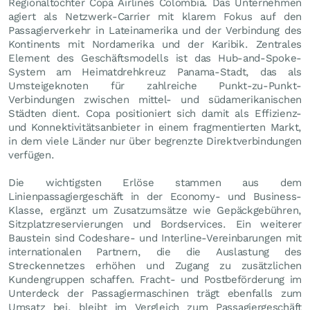
Regionaltochter Copa Airlines Colombia. Das Unternehmen
agiert als Netzwerk-Carrier mit klarem Fokus auf den
Passagierverkehr in Lateinamerika und der Verbindung des
Kontinents mit Nordamerika und der Karibik. Zentrales
Element des Geschäftsmodells ist das Hub-and-Spoke-
System am Heimatdrehkreuz Panama-Stadt, das als
Umsteigeknoten für zahlreiche Punkt-zu-Punkt-
Verbindungen zwischen mittel- und südamerikanischen
Städten dient. Copa positioniert sich damit als Effizienz-
und Konnektivitätsanbieter in einem fragmentierten Markt,
in dem viele Länder nur über begrenzte Direktverbindungen
verfügen.
Die wichtigsten Erlöse stammen aus dem
Linienpassagiergeschäft in der Economy- und Business-
Klasse, ergänzt um Zusatzumsätze wie Gepäckgebühren,
Sitzplatzreservierungen und Bordservices. Ein weiterer
Baustein sind Codeshare- und Interline-Vereinbarungen mit
internationalen Partnern, die die Auslastung des
Streckennetzes erhöhen und Zugang zu zusätzlichen
Kundengruppen schaffen. Fracht- und Postbeförderung im
Unterdeck der Passagiermaschinen trägt ebenfalls zum
Umsatz bei, bleibt im Vergleich zum Passagiergeschäft