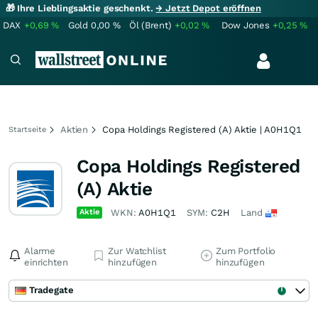
🎁 Ihre Lieblingsaktie geschenkt.
→ Jetzt Depot eröffnen
DAX
+0,69
%
Gold
0,00
%
Öl (Brent)
+0,02
%
Dow Jones
+0,25
%
Aktien
Copa Holdings Registered (A) Aktie | A0H1Q1
Startseite
Copa Holdings Registered
(A) Aktie
Aktie
WKN:
A0H1Q1
SYM:
C2H
Land
Alarme
Zur Watchlist
Zum Portfolio
einrichten
hinzufügen
hinzufügen
Tradegate