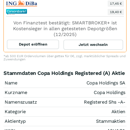
17,45 €
19,40 €
Von Finanztest bestätigt: SMARTBROKER+ ist
Kostensieger in allen getesteten Depotgrößen
(12/2025)
Depot eröffnen
Jetzt wechseln
*ab 500 EUR Ordervolumen über gettex für 0€, zzgl. marktüblicher Spreads und
Zuwendungen
Stammdaten Copa Holdings Registered (A) Aktie
Name
Copa Holdings SA
Kurzname
Copa Holdings
Namenszusatz
Registered Shs -A-
Kategorie
Aktien
Aktientyp
Stammaktien