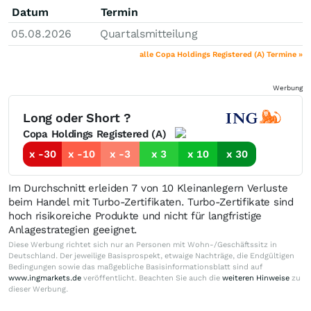
Datum
Termin
05.08.2026
Quartalsmitteilung
alle Copa Holdings Registered (A) Termine »
Werbung
Long oder Short ?
Copa Holdings Registered (A)
x -30
x -10
x -3
x 3
x 10
x 30
Im Durchschnitt erleiden 7 von 10 Kleinanlegern Verluste
beim Handel mit Turbo-Zertifikaten. Turbo-Zertifikate sind
hoch risikoreiche Produkte und nicht für langfristige
Anlagestrategien geeignet.
Diese Werbung richtet sich nur an Personen mit Wohn-/Geschäftssitz in
Deutschland. Der jeweilige Basisprospekt, etwaige Nachträge, die Endgültigen
Bedingungen sowie das maßgebliche Basisinformationsblatt sind auf
www.ingmarkets.de
veröffentlicht. Beachten Sie auch die
weiteren Hinweise
zu
dieser Werbung.