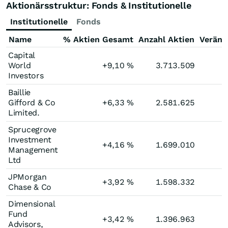
Aktionärsstruktur: Fonds & Institutionelle
Institutionelle
Fonds
Name
% Aktien Gesamt
Anzahl Aktien
Veränd
Capital
World
+9,10
%
3.713.509
Investors
Baillie
Gifford & Co
+6,33
%
2.581.625
Limited.
Sprucegrove
Investment
+4,16
%
1.699.010
Management
Ltd
JPMorgan
+3,92
%
1.598.332
Chase & Co
Dimensional
Fund
+3,42
%
1.396.963
Advisors,