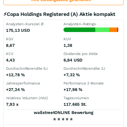
⚡Copa Holdings Registered (A) Aktie kompakt
Analysten-Kursziel Ø
Analysten-Ratings
175,13
USD
KGV
KUV
8,67
1,38
KCV
Dividende pro Aktie
4,43
6,84
USD
Durchschnittsrendite 5J
Durchschnittsrendite 3J
+13,78
%
+7,32
%
Jahresperformance
Performance 3 Monate
+27,24
%
+17,98
%
relatives Volumen (rVol)
Tagesvolumen
7,93
x
117.665 St.
wallstreetONLINE Bewertung
⭐
⭐
⭐
⭐
⭐