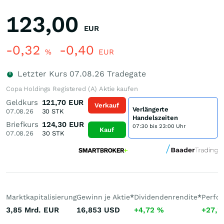
123,00
EUR
-0,32
-0,40
%
EUR
Letzter Kurs
07.08.26
Tradegate
Copa Holdings Registered (A) Aktie kaufen
Geldkurs
121,70
EUR
Verkauf
Verlängerte
07.08.26
30
STK
Handelszeiten
Briefkurs
124,30
EUR
07:30 bis 23:00 Uhr
Kauf
07.08.26
30
STK
Marktkapitalisierung
Gewinn je Aktie
*
Dividendenrendite
*
Perfo
3,85 Mrd.
EUR
16,853
USD
+4,72
%
+27,