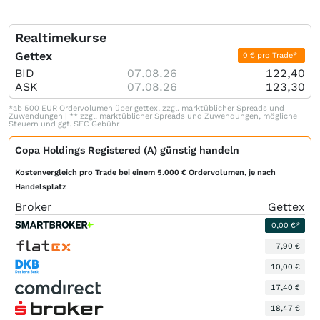
Realtimekurse
Gettex
0 € pro Trade*
BID
07.08.26
122,40
ASK
07.08.26
123,30
*ab 500 EUR Ordervolumen über gettex, zzgl. marktüblicher Spreads und
Zuwendungen | ** zzgl. marktüblicher Spreads und Zuwendungen, mögliche
Steuern und ggf. SEC Gebühr
Copa Holdings Registered (A) günstig handeln
Kostenvergleich pro Trade bei einem 5.000 € Ordervolumen, je nach
Handelsplatz
Broker
Gettex
0,00 €*
7,90 €
10,00 €
17,40 €
18,47 €