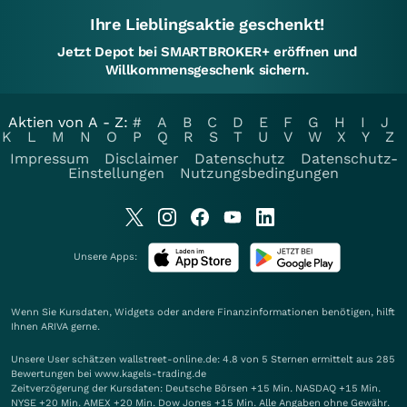
Ihre Lieblingsaktie geschenkt!
Jetzt Depot bei SMARTBROKER+ eröffnen und
Willkommensgeschenk sichern.
Aktien von A - Z:
#
A
B
C
D
E
F
G
H
I
J
K
L
M
N
O
P
Q
R
S
T
U
V
W
X
Y
Z
Impressum
Disclaimer
Datenschutz
Datenschutz-
Einstellungen
Nutzungsbedingungen
Unsere Apps:
Wenn Sie Kursdaten, Widgets oder andere Finanzinformationen benötigen, hilft
Ihnen
ARIVA
gerne.
Unsere User schätzen wallstreet-online.de: 4.8 von 5 Sternen ermittelt aus 285
Bewertungen bei www.kagels-trading.de
Zeitverzögerung der Kursdaten: Deutsche Börsen +15 Min. NASDAQ +15 Min.
NYSE +20 Min. AMEX +20 Min. Dow Jones +15 Min. Alle Angaben ohne Gewähr.