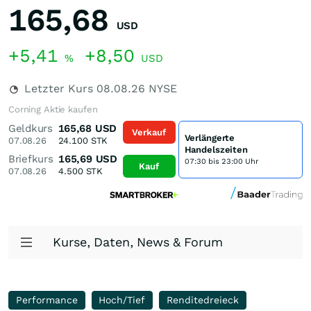
165,68
USD
+5,41
+8,50
%
USD
Letzter Kurs
08.08.26
NYSE
Corning Aktie kaufen
Geldkurs
165,68
USD
Verkauf
Verlängerte
07.08.26
24.100
STK
Handelszeiten
Briefkurs
165,69
USD
07:30 bis 23:00 Uhr
Kauf
07.08.26
4.500
STK
Kurse, Daten, News & Forum
Performance
Hoch/Tief
Renditedreieck