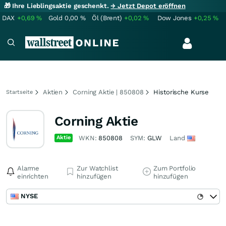
🎁 Ihre Lieblingsaktie geschenkt.
→ Jetzt Depot eröffnen
DAX
+0,69
%
Gold
0,00
%
Öl (Brent)
+0,02
%
Dow Jones
+0,25
%
Aktien
Corning Aktie | 850808
Historische Kurse
Startseite
Corning Aktie
Aktie
WKN:
850808
SYM:
GLW
Land
Alarme
Zur Watchlist
Zum Portfolio
einrichten
hinzufügen
hinzufügen
NYSE