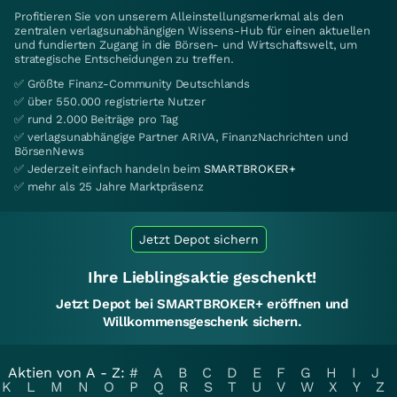
Profitieren Sie von unserem Alleinstellungsmerkmal als den
zentralen verlagsunabhängigen Wissens-Hub für einen aktuellen
und fundierten Zugang in die Börsen- und Wirtschaftswelt, um
strategische Entscheidungen zu treffen.
✅ Größte Finanz-Community Deutschlands
✅ über 550.000 registrierte Nutzer
✅ rund 2.000 Beiträge pro Tag
✅ verlagsunabhängige Partner ARIVA, FinanzNachrichten und
BörsenNews
✅ Jederzeit einfach handeln beim
SMARTBROKER+
✅ mehr als 25 Jahre Marktpräsenz
Jetzt Depot sichern
Ihre Lieblingsaktie geschenkt!
Jetzt Depot bei SMARTBROKER+ eröffnen und
Willkommensgeschenk sichern.
Aktien von A - Z:
#
A
B
C
D
E
F
G
H
I
J
K
L
M
N
O
P
Q
R
S
T
U
V
W
X
Y
Z