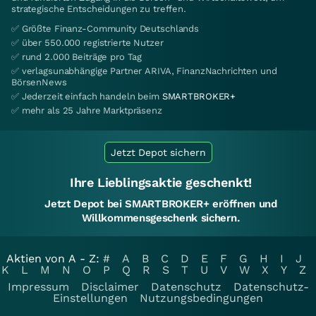
strategische Entscheidungen zu treffen.
✅ Größte Finanz-Community Deutschlands
✅ über 550.000 registrierte Nutzer
✅ rund 2.000 Beiträge pro Tag
✅ verlagsunabhängige Partner ARIVA, FinanzNachrichten und
BörsenNews
✅ Jederzeit einfach handeln beim
SMARTBROKER+
✅ mehr als 25 Jahre Marktpräsenz
Jetzt Depot sichern
Ihre Lieblingsaktie geschenkt!
Jetzt Depot bei SMARTBROKER+ eröffnen und
Willkommensgeschenk sichern.
Aktien von A - Z:
#
A
B
C
D
E
F
G
H
I
J
K
L
M
N
O
P
Q
R
S
T
U
V
W
X
Y
Z
Impressum
Disclaimer
Datenschutz
Datenschutz-
Einstellungen
Nutzungsbedingungen