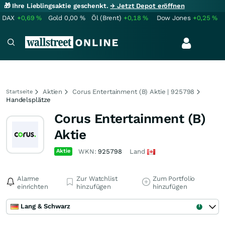
🎁 Ihre Lieblingsaktie geschenkt.
→ Jetzt Depot eröffnen
DAX
+0,69
%
Gold
0,00
%
Öl (Brent)
+0,18
%
Dow Jones
+0,25
%
Aktien
Corus Entertainment (B) Aktie | 925798
Startseite
Handelsplätze
Corus Entertainment (B)
Aktie
Aktie
WKN:
925798
Land
Alarme
Zur Watchlist
Zum Portfolio
einrichten
hinzufügen
hinzufügen
Lang & Schwarz