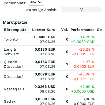
Alle
Börsenplatz
vorherige Ansicht
Marktplätze
Börsenplatz
Letzter Kurs
Vol.
Performance
Ges
0,0400
CAD
+14,29
%
Toronto
0
07.08.26
+0,0050
CAD
Lang &
0,0180
EUR
-16,28
%
0
Schwarz
07.08.26
-0,0035
EUR
Quotrix
0,0156
EUR
-1,27
%
2
Düsseldorf
07.08.26
-0,0002
EUR
0,0078
EUR
-48,00
%
Düsseldorf
0
07.08.26
-0,0072
EUR
0,0268
USD
+1,90
%
Nasdaq OTC
0
08.08.26
+0,0005
USD
0,0300
EUR
0,00
%
Gettex
0
07.08.26
0,0000
EUR