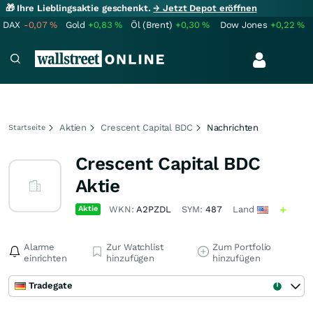
🎁 Ihre Lieblingsaktie geschenkt.
→ Jetzt Depot eröffnen
DAX
-0,07
%
Gold
+0,83
%
Öl (Brent)
+0,30
%
Dow Jones
+0,22
%
Aktien
Crescent Capital BDC
Nachrichten
Startseite
Crescent Capital BDC
Aktie
Aktie
WKN:
A2PZDL
SYM:
487
Land
Alarme
Zur Watchlist
Zum Portfolio
einrichten
hinzufügen
hinzufügen
Tradegate