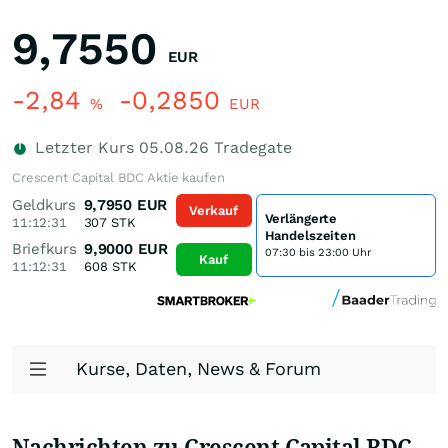
9,7550
EUR
-2,84
-0,2850
%
EUR
Letzter Kurs
05.08.26
Tradegate
Crescent Capital BDC Aktie kaufen
Geldkurs
9,7950
EUR
Verkauf
Verlängerte
11:12:31
307
STK
Handelszeiten
Briefkurs
9,9000
EUR
07:30 bis 23:00 Uhr
Kauf
11:12:31
608
STK
Kurse, Daten, News & Forum
Nachrichten zu Crescent Capital BDC