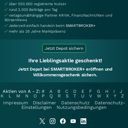
✅ über 550.000 registrierte Nutzer
✅ rund 2.000 Beiträge pro Tag
✅ verlagsunabhängige Partner ARIVA, FinanzNachrichten und
BörsenNews
✅ Jederzeit einfach handeln beim
SMARTBROKER+
✅ mehr als 25 Jahre Marktpräsenz
Jetzt Depot sichern
Ihre Lieblingsaktie geschenkt!
Jetzt Depot bei SMARTBROKER+ eröffnen und
Willkommensgeschenk sichern.
Aktien von A - Z:
#
A
B
C
D
E
F
G
H
I
J
K
L
M
N
O
P
Q
R
S
T
U
V
W
X
Y
Z
Impressum
Disclaimer
Datenschutz
Datenschutz-
Einstellungen
Nutzungsbedingungen