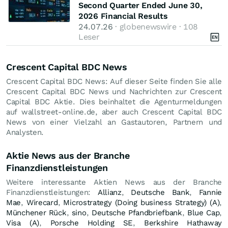
Second Quarter Ended June 30,
2026 Financial Results
24.07.26
· globenewswire · 108
Leser
Crescent Capital BDC News
Crescent Capital BDC News: Auf dieser Seite finden Sie alle
Crescent Capital BDC News und Nachrichten zur Crescent
Capital BDC Aktie. Dies beinhaltet die Agenturmeldungen
auf wallstreet-online.de, aber auch Crescent Capital BDC
News von einer Vielzahl an Gastautoren, Partnern und
Analysten.
Aktie News aus der Branche
Finanzdienstleistungen
Weitere interessante Aktien News aus der Branche
Finanzdienstleistungen:
Allianz
,
Deutsche Bank
,
Fannie
Mae
,
Wirecard
,
Microstrategy (Doing business Strategy) (A)
,
Münchener Rück
,
sino
,
Deutsche Pfandbriefbank
,
Blue Cap
,
Visa (A)
,
Porsche Holding SE
,
Berkshire Hathaway