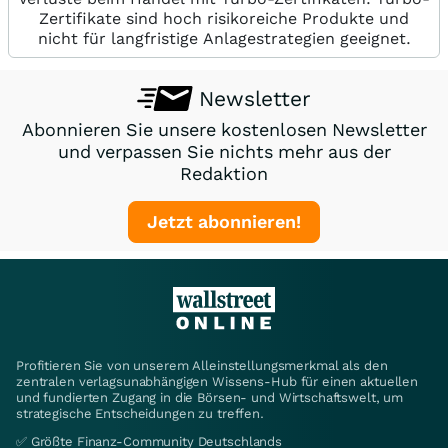
Zertifikate sind hoch risikoreiche Produkte und
nicht für langfristige Anlagestrategien geeignet.
Newsletter
Abonnieren Sie unsere kostenlosen Newsletter
und verpassen Sie nichts mehr aus der
Redaktion
Jetzt abonnieren!
Profitieren Sie von unserem Alleinstellungsmerkmal als den
zentralen verlagsunabhängigen Wissens-Hub für einen aktuellen
und fundierten Zugang in die Börsen- und Wirtschaftswelt, um
strategische Entscheidungen zu treffen.
✅ Größte Finanz-Community Deutschlands