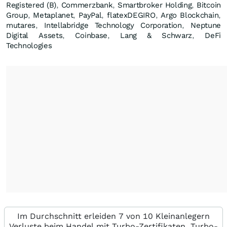
Registered (B)
,
Commerzbank
,
Smartbroker Holding
,
Bitcoin
Group
,
Metaplanet
,
PayPal
,
flatexDEGIRO
,
Argo Blockchain
,
mutares
,
Intellabridge Technology Corporation
,
Neptune
Digital Assets
,
Coinbase
,
Lang & Schwarz
,
DeFi
Technologies
Im Durchschnitt erleiden 7 von 10 Kleinanlegern
Verluste beim Handel mit Turbo-Zertifikaten. Turbo-