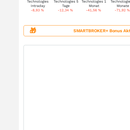
-8,93
%
-12,34
%
-41,56
%
-71,92
%
🎁
SMARTBROKER+ Bonus Aktion