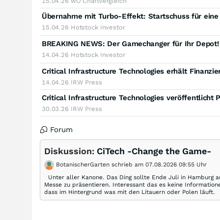
15.04.26
wO Chartvergleich
15.04.26
Hotstock Investor
BREAKING NEWS: Der Gamechanger für Ihr Depot! C
14.04.26
Hotstock Investor
14.04.26
IRW Press
Critical Infrastructure Technologies veröffentlich
30.03.26
IRW Press
Forum
Diskussion:
CiTech -Change the Game-
BotanischerGarten schrieb am 07.08.2026 09:55 Uhr
Unter aller Kanone. Das Ding sollte Ende Juli in Hamburg
Messe zu präsentieren. Interessant das es keine Informationen
dass im Hintergrund was mit den Litauern oder Polen läuft.