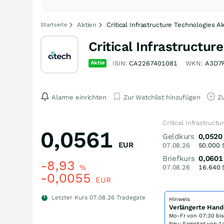
Aktien
Critical Infrastructure Technologies A
Startseite
Critical Infrastructur
Aktie
ISIN:
CA2267401081
WKN:
A3D7
Alarme einrichten
Zur Watchlist hinzufügen
Zu
Critical Infrastruct
0,0561
Geldkurs
0,0520
EUR
07.08.26
50.000
Briefkurs
0,0601
-8,93
%
07.08.26
16.640
-0,0055
EUR
Letzter Kurs
07.08.26
Tradegate
Hinweis
Verlängerte Hand
Mo-Fr von
07:30 bi
Neu: Samstag von 14