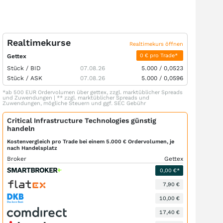
Realtimekurse
Realtimekurs öffnen
0 € pro Trade*
Gettex
Stück /
BID
07.08.26
5.000
/
0,0523
Stück /
ASK
07.08.26
5.000
/
0,0596
*ab 500 EUR Ordervolumen über gettex, zzgl. marktüblicher Spreads
und Zuwendungen | ** zzgl. marktüblicher Spreads und
Zuwendungen, mögliche Steuern und ggf. SEC Gebühr
Critical Infrastructure Technologies günstig
handeln
Kostenvergleich pro Trade bei einem 5.000 € Ordervolumen, je
nach Handelsplatz
Broker
Gettex
0,00 €*
7,90 €
10,00 €
17,40 €