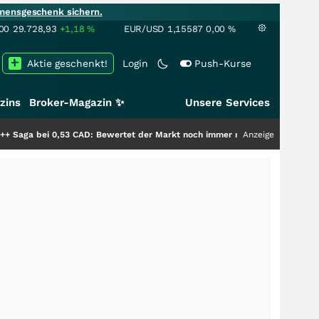
mensgeschenk sichern.
00
29.728,93
+1,18
%
EUR/USD
1,15587
0,00
%
Aktie geschenkt!
Login
Push-Kurse
zins
Broker-Magazin ✨
Unsere Services
 0,53 CAD: Bewertet der Markt noch immer nur die Hälfte der Story?
Anzeige
+++