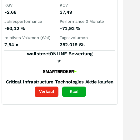
KGV
KCV
-2,68
37,49
Jahresperformance
Performance 3 Monate
-93,12
%
-71,92
%
relatives Volumen (rVol)
Tagesvolumen
7,54
x
352.019 St.
wallstreetONLINE Bewertung
⭐
Critical Infrastructure Technologies
Aktie kaufen
Verkauf
Kauf