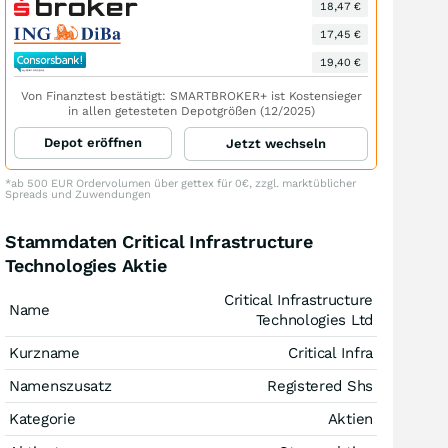
18,47 €
17,45 €
19,40 €
Von Finanztest bestätigt: SMARTBROKER+ ist Kostensieger
in allen getesteten Depotgrößen (12/2025)
Depot eröffnen
Jetzt wechseln
*ab 500 EUR Ordervolumen über gettex für 0€, zzgl. marktüblicher
Spreads und Zuwendungen
Stammdaten Critical Infrastructure
Technologies Aktie
Critical Infrastructure
Name
Technologies Ltd
Kurzname
Critical Infra
Namenszusatz
Registered Shs
Kategorie
Aktien