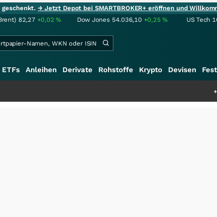
ie geschenkt.
→ Jetzt Depot bei SMARTBROKER+ eröffnen und Willkom
Brent)
82,27
+0,02
%
Dow Jones
54.036,10
+0,25
%
US Tech 1
ETFs
Anleihen
Derivate
Rohstoffe
Krypto
Devisen
Fest
+++
Saga bei