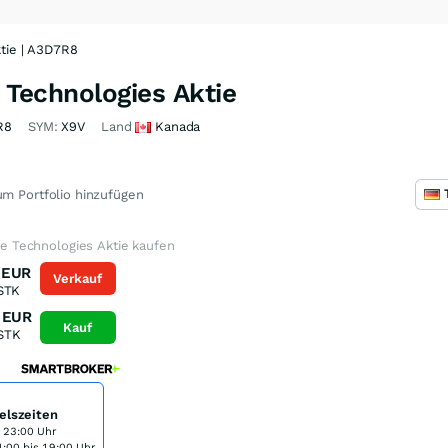
ktie | A3D7R8
e Technologies Aktie
R8
SYM:
X9V
Land
Kanada
m Portfolio hinzufügen
ure Technologies Aktie kaufen
EUR
Verkauf
STK
EUR
Kauf
STK
elszeiten
s 23:00 Uhr
:00 bis 19:00 Uhr