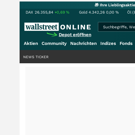
🎁 Ihre Lieblingsakt
DAX
26.355,84
+0,69
%
Gold
4.342,26
0,00
%
Öl (
Depot eröffnen
Aktien
Community
Nachrichten
Indizes
Fonds
NEWS TICKER