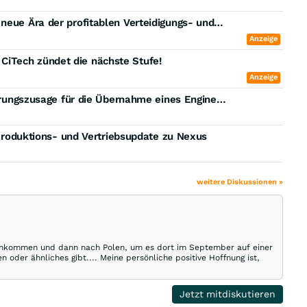
Übernahme mit Turbo-Effekt: Startschuss für eine neue Ära der profitablen Verteidigungs- und Kommunikationstechnologie!
Anzeige
iTech zündet die nächste Stufe!
Anzeige
Critical Infrastructure Technologies erhält Finanzierungszusage für die Übernahme eines Engineering-Unternehmens in Westaustralien
t Produktions- und Vertriebsupdate zu Nexus
weitere Diskussionen »
 ankommen und dann nach Polen, um es dort im September auf einer
 oder ähnliches gibt.... Meine persönliche positive Hoffnung ist,
Jetzt mitdiskutieren