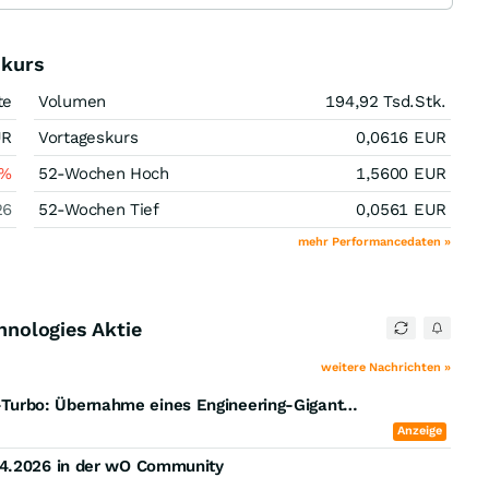
nkurs
te
Volumen
194,92 Tsd.
Stk.
UR
Vortageskurs
0,0616
EUR
%
52-Wochen Hoch
1,5600
EUR
26
52-Wochen Tief
0,0561
EUR
mehr Performancedaten »
chnologies Aktie
weitere Nachrichten »
Übernahme-Sensation: CiTech zündet Wachstums-Turbo: Übernahme eines Engineering-Giganten sichert EBITDA-Sprung auf 2,2 Mio. AUD!
Anzeige
04.2026 in der wO Community