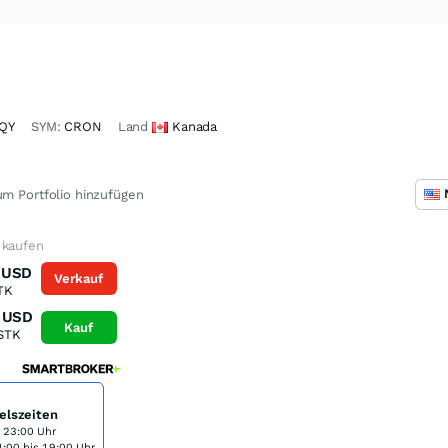
QY
SYM:
CRON
Land
Kanada
m Portfolio hinzufügen
 kaufen
USD
Verkauf
TK
USD
Kauf
STK
elszeiten
s 23:00 Uhr
:00 bis 19:00 Uhr