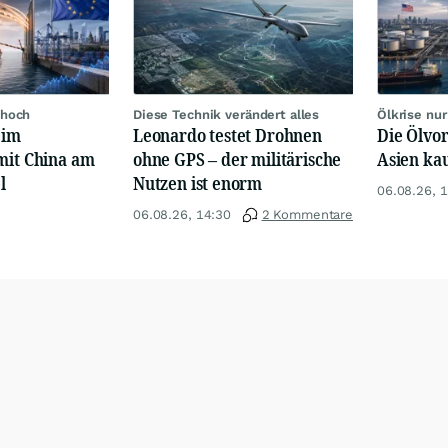
 hoch
Diese Technik verändert alles
Ölkrise nu
eim
Leonardo testet Drohnen
Die Ölvor
mit China am
ohne GPS – der militärische
Asien ka
l
Nutzen ist enorm
06.08.26, 
06.08.26, 14:30
2 Kommentare