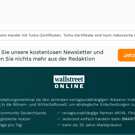
eim Handel mit Turbo-Zertifikaten. Turbo-Zertifikate sind hoch risikoreiche P
 Sie unsere kostenlosen Newsletter und
Jetz
n Sie nichts mehr aus der Redaktion
instellungsmerkmal als den zentralen verlagsunabhängigen Wissens-Hub 
 in die Börsen- und Wirtschaftswelt, um strategische Entscheidungen zu
Community Deutschlands
✅ verlagsunabhängige Partner ARIVA, Fi
gistrierte Nutzer
✅ Jederzeit einfach handeln beim
SMART
räge pro Tag
✅ mehr als 25 Jahre Marktpräsenz