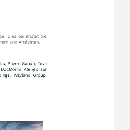
e. Dies beinhaltet die
nern und Analysten.
tis
,
Pfizer
,
Sanofi
,
Teva
,
DocMorris AG (ex zur
dings
,
Wayland Group
,