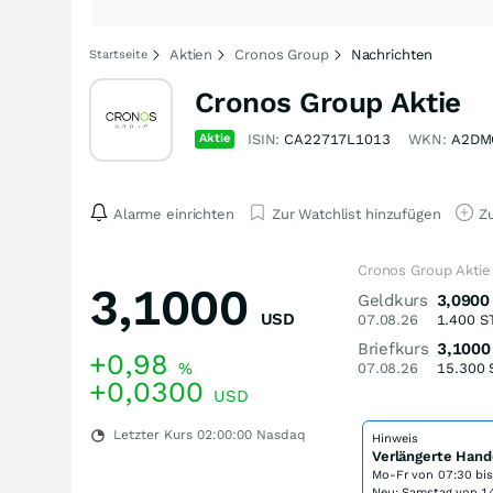
Aktien
Cronos Group
Nachrichten
Startseite
Cronos Group Aktie
Aktie
ISIN:
CA22717L1013
WKN:
A2DM
Alarme einrichten
Zur Watchlist hinzufügen
Zu
Cronos Group Aktie
3,1000
Geldkurs
3,0900
USD
07.08.26
1.400
S
Briefkurs
3,1000
+0,98
%
07.08.26
15.300
+0,0300
USD
Letzter Kurs
02:00:00
Nasdaq
Hinweis
Verlängerte Hand
Mo-Fr von
07:30 bi
Neu: Samstag von 14