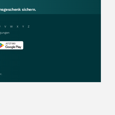
sgeschenk sichern.
U
V
W
X
Y
Z
gungen
r.
Daten & Kurse von: