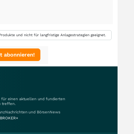
rodukte und nicht für langfristige Anlagestrategien geeignet.
t abonnieren!
für einen aktuellen und fundierten
 treffen.
nanzNachrichten und BörsenNews
BROKER+