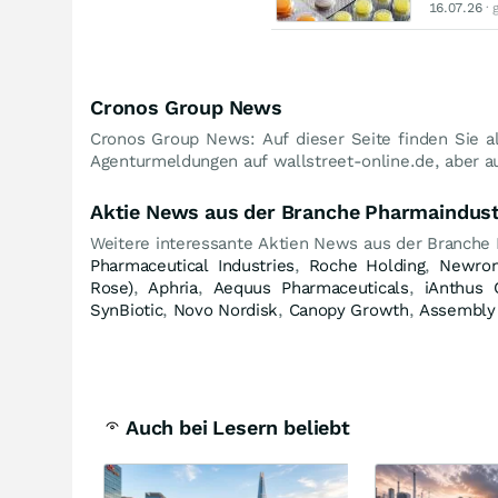
16.07.26
· 
Cronos Group News
Cronos Group News: Auf dieser Seite finden Sie a
Agenturmeldungen auf wallstreet-online.de, aber a
Aktie News aus der Branche Pharmaindust
Weitere interessante Aktien News aus der Branche
Pharmaceutical Industries
,
Roche Holding
,
Newron
Rose)
,
Aphria
,
Aequus Pharmaceuticals
,
iAnthus 
SynBiotic
,
Novo Nordisk
,
Canopy Growth
,
Assembly 
Auch bei Lesern beliebt