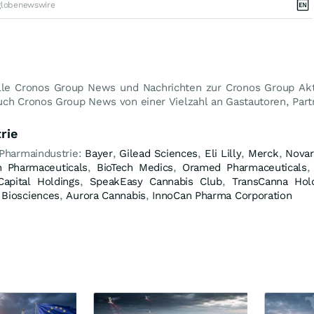
globenewswire
lle Cronos Group News und Nachrichten zur Cronos Group Akti
uch Cronos Group News von einer Vielzahl an Gastautoren, Part
rie
 Pharmaindustrie:
Bayer
,
Gilead Sciences
,
Eli Lilly
,
Merck
,
Novar
 Pharmaceuticals
,
BioTech Medics
,
Oramed Pharmaceuticals
Capital Holdings
,
SpeakEasy Cannabis Club
,
TransCanna Hol
Biosciences
,
Aurora Cannabis
,
InnoCan Pharma Corporation