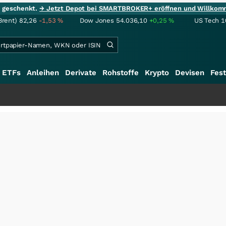
ie geschenkt.
→ Jetzt Depot bei SMARTBROKER+ eröffnen und Willkom
Brent)
82,26
-1,53
%
Dow Jones
54.036,10
+0,25
%
US Tech 1
ETFs
Anleihen
Derivate
Rohstoffe
Krypto
Devisen
Fest