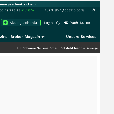
mensgeschenk sichern.
00
29.728,93
+1,18
%
EUR/USD
1,15587
0,00
%
Aktie geschenkt!
Login
Push-Kurse
zins
Broker-Magazin ✨
Unsere Services
+++
Schwere Seltene Erden: Entsteht hier die nächste Milliardenstory?
Anzeige
+++