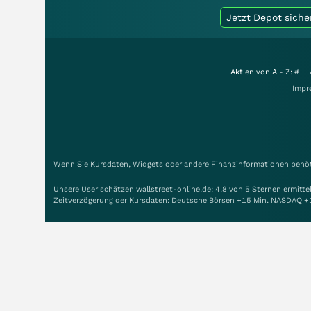
Jetzt Depot siche
Aktien von A - Z:
#
Impr
Wenn Sie Kursdaten, Widgets oder andere Finanzinformationen benöti
Unsere User schätzen wallstreet-online.de: 4.8 von 5 Sternen ermitt
Zeitverzögerung der Kursdaten: Deutsche Börsen +15 Min. NASDAQ +
Copyright © 1998-2026 Smartbroker Holding AG - Alle Rechte vorbeh