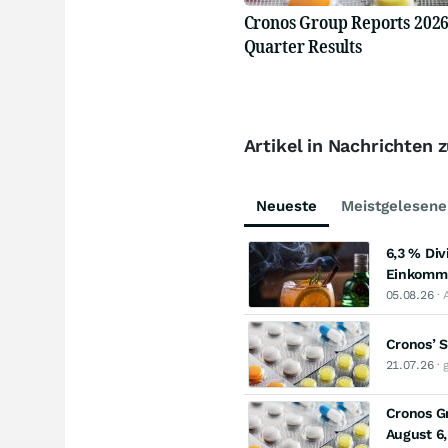
Cronos Group Reports 202
Quarter Results
Artikel in Nachrichten
Neueste
Meistgelesene
6,3 % Di
Einkomme
05.08.26
· 
Cronos’ 
21.07.26
· 
Cronos Gr
August 6,