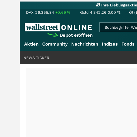
🎁 Ihre Lieblingsakt
DAX
26.355,84
+0,69
%
Gold
4.342,26
0,00
%
Öl (
Depot eröffnen
Aktien
Community
Nachrichten
Indizes
Fonds
NEWS TICKER