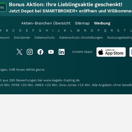
Bonus Aktion:
Ihre Lieblingsaktie geschenkt!
rn
Jetzt Depot bei SMARTBROKER+ eröffnen und Willkommen
Aktien-Branchen Übersicht
Sitemap
Werbung
A
B
C
D
E
F
G
H
I
J
K
L
M
N
O
P
Q
R
S
T
essum
Disclaimer
Datenschutz
Datenschutz-Einstellungen
Nutzungsbedin
Unsere Apps:
gen, hilft Ihnen
ARIVA
gerne.
elt aus 285 Bewertungen bei www.kagels-trading.de
15 Min. NYSE +20 Min. AMEX +20 Min. Dow Jones +15 Min. Alle Angaben ohne Gewäh
alten.
Mit Unterstützung von: