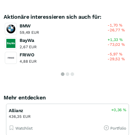
Aktionäre interessieren sich auch für:
-1,70
%
BMW
-26,77
%
59,49 EUR
+1,33
%
BayWa
-73,02
%
2,67 EUR
-5,97
%
FRIWO
-29,52
%
4,88 EUR
Mehr entdecken
+0,36
%
Allianz
436,35 EUR
Watchlist
Portfolio