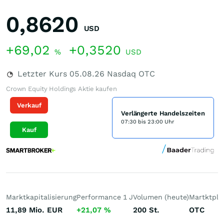
0,8620
USD
+69,02
+0,3520
%
USD
Letzter Kurs
05.08.26
Nasdaq OTC
Crown Equity Holdings Aktie kaufen
Verkauf
Verlängerte Handelszeiten
07:30 bis 23:00 Uhr
Kauf
Marktkapitalisierung
Performance 1 J
Volumen (heute)
Martktpla
11,89 Mio.
EUR
+21,07
%
200
St.
OTC