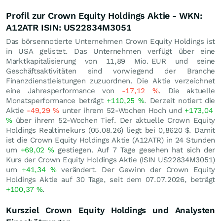
Profil zur Crown Equity Holdings Aktie - WKN:
A12ATR ISIN: US22834M3051
Das börsennotierte Unternehmen Crown Equity Holdings ist
in USA gelistet. Das Unternehmen verfügt über eine
Marktkapitalisierung von 11,89 Mio.
EUR
und seine
Geschäftsaktivitäten sind vorwiegend der Branche
Finanzdienstleistungen zuzuordnen. Die Aktie verzeichnet
eine Jahresperformance von
-17,12
%
. Die aktuelle
Monatsperformance beträgt
+110,25
%
. Derzeit notiert die
Aktie
-49,29
%
unter ihrem 52-Wochen Hoch und
+173,04
%
über ihrem 52-Wochen Tief. Der aktuelle Crown Equity
Holdings Realtimekurs (
05.08.26
) liegt bei 0,8620
$
. Damit
ist die Crown Equity Holdings Aktie (A12ATR) in 24 Stunden
um
+69,02
%
gestiegen. Auf 7 Tage gesehen hat sich der
Kurs der Crown Equity Holdings Aktie (ISIN US22834M3051)
um
+41,34
%
verändert. Der Gewinn der Crown Equity
Holdings Aktie auf 30 Tage, seit dem 07.07.2026, beträgt
+100,37
%
.
Kursziel Crown Equity Holdings und Analysten