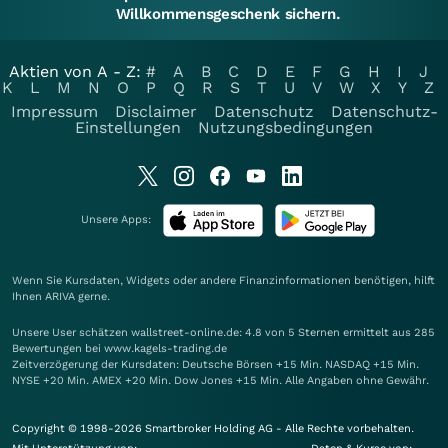
Willkommensgeschenk sichern.
Aktien von A - Z:
#
A
B
C
D
E
F
G
H
I
J
K
L
M
N
O
P
Q
R
S
T
U
V
W
X
Y
Z
Impressum
Disclaimer
Datenschutz
Datenschutz-
Einstellungen
Nutzungsbedingungen
Unsere Apps:
Wenn Sie Kursdaten, Widgets oder andere Finanzinformationen benötigen, hilft
Ihnen
ARIVA
gerne.
Unsere User schätzen wallstreet-online.de: 4.8 von 5 Sternen ermittelt aus 285
Bewertungen bei www.kagels-trading.de
Zeitverzögerung der Kursdaten: Deutsche Börsen +15 Min. NASDAQ +15 Min.
NYSE +20 Min. AMEX +20 Min. Dow Jones +15 Min. Alle Angaben ohne Gewähr.
Copyright © 1998-2026 Smartbroker Holding AG - Alle Rechte vorbehalten.