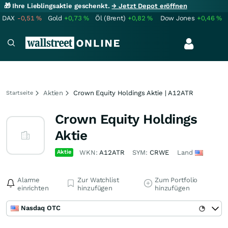
🎁 Ihre Lieblingsaktie geschenkt.
→ Jetzt Depot eröffnen
DAX
-0,51
%
Gold
+0,73
%
Öl (Brent)
+0,82
%
Dow Jones
+0,46
%
Aktien
Crown Equity Holdings Aktie | A12ATR
Startseite
Crown Equity Holdings
Aktie
Aktie
WKN:
A12ATR
SYM:
CRWE
Land
Alarme
Zur Watchlist
Zum Portfolio
einrichten
hinzufügen
hinzufügen
Nasdaq OTC