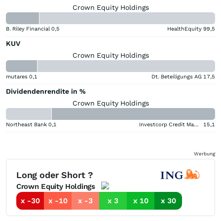
Crown Equity Holdings
B. Riley Financial
0,5
HealthEquity
99,5
KUV
Crown Equity Holdings
mutares
0,1
Dt. Beteiligungs AG
17,5
Dividendenrendite in %
Crown Equity Holdings
Northeast Bank
0,1
Investcorp Credit Management BDC
15,1
Werbung
Long oder Short ?
Crown Equity Holdings
x -30
x -10
x -3
x 3
x 10
x 30