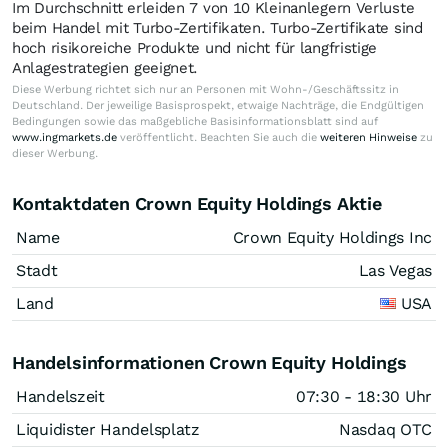
Im Durchschnitt erleiden 7 von 10 Kleinanlegern Verluste
beim Handel mit Turbo-Zertifikaten. Turbo-Zertifikate sind
hoch risikoreiche Produkte und nicht für langfristige
Anlagestrategien geeignet.
Diese Werbung richtet sich nur an Personen mit Wohn-/Geschäftssitz in
Deutschland. Der jeweilige Basisprospekt, etwaige Nachträge, die Endgültigen
Bedingungen sowie das maßgebliche Basisinformationsblatt sind auf
www.ingmarkets.de
veröffentlicht. Beachten Sie auch die
weiteren Hinweise
zu
dieser Werbung.
Kontaktdaten Crown Equity Holdings Aktie
Name
Crown Equity Holdings Inc
Stadt
Las Vegas
Land
USA
Handelsinformationen Crown Equity Holdings
Handelszeit
07:30 - 18:30 Uhr
Liquidister Handelsplatz
Nasdaq OTC