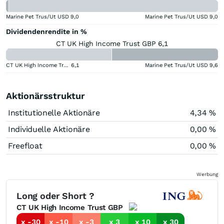
Marine Pet Trus/Ut USD
9,0
Marine Pet Trus/Ut USD
9,0
Dividendenrendite in %
CT UK High Income Trust GBP 6,1
CT UK High Income Trust GBP
6,1
Marine Pet Trus/Ut USD
9,6
Aktionärsstruktur
Institutionelle Aktionäre
4,34 %
Individuelle Aktionäre
0,00 %
Freefloat
0,00 %
Werbung
Long oder Short ?
CT UK High Income Trust GBP
x -30
x -10
x -3
x 3
x 10
x 30