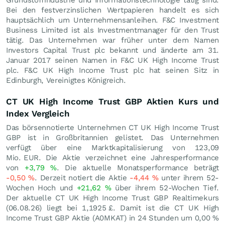
Bei den festverzinslichen Wertpapieren handelt es sich
hauptsächlich um Unternehmensanleihen. F&C Investment
Business Limited ist als Investmentmanager für den Trust
tätig. Das Unternehmen war früher unter dem Namen
Investors Capital Trust plc bekannt und änderte am 31.
Januar 2017 seinen Namen in F&C UK High Income Trust
plc. F&C UK High Income Trust plc hat seinen Sitz in
Edinburgh, Vereinigtes Königreich.
CT UK High Income Trust GBP Aktien Kurs und
Index Vergleich
Das börsennotierte Unternehmen CT UK High Income Trust
GBP ist in Großbritannien gelistet. Das Unternehmen
verfügt über eine Marktkapitalisierung von 123,09
Mio.
EUR
. Die Aktie verzeichnet eine Jahresperformance
von
+3,79
%
. Die aktuelle Monatsperformance beträgt
-0,50
%
. Derzeit notiert die Aktie
-4,44
%
unter ihrem 52-
Wochen Hoch und
+21,62
%
über ihrem 52-Wochen Tief.
Der aktuelle CT UK High Income Trust GBP Realtimekurs
(
06.08.26
) liegt bei 1,1925
£
. Damit ist die CT UK High
Income Trust GBP Aktie (A0MKAT) in 24 Stunden um
0,00
%