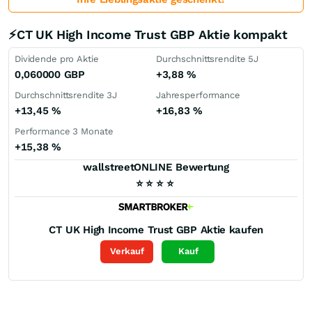
⚡CT UK High Income Trust GBP Aktie kompakt
Dividende pro Aktie
Durchschnittsrendite 5J
0,060000
GBP
+3,88
%
Durchschnittsrendite 3J
Jahresperformance
+13,45
%
+16,83
%
Performance 3 Monate
+15,38
%
wallstreetONLINE Bewertung
⭐
⭐
⭐
⭐
CT UK High Income Trust GBP
Aktie kaufen
Verkauf
Kauf