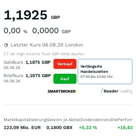
1,1925
GBP
0,00
0,0000
%
GBP
Letzter Kurs
06.08.26
London
CT UK High Income Trust GBP Aktie kaufen
Geldkurs
1,1875
GBP
Verkauf
Verlängerte
06.08.26
Handelszeiten
Briefkurs
1,1975
GBP
07:30 bis 23:00 Uhr
Kauf
06.08.26
Marktkapitalisierung
Gewinn je Aktie
Dividendenrendite
Performa
123,09 Mio.
EUR
0,1800
GBX
+5,33
%
+16,83