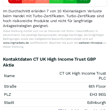
Im Durchschnitt erleiden 7 von 10 Kleinanlegern Verluste
beim Handel mit Turbo-Zertifikaten. Turbo-Zertifikate sind
hoch risikoreiche Produkte und nicht für langfristige
Anlagestrategien geeignet.
Diese Werbung richtet sich nur an Personen mit Wohn-/Geschäftssitz in
Deutschland. Der jeweilige Basisprospekt, etwaige Nachträge, die Endgültigen
Bedingungen sowie das maßgebliche Basisinformationsblatt sind auf
www.ingmarkets.de
veröffentlicht. Beachten Sie auch die
weiteren Hinweise
zu
dieser Werbung.
Kontaktdaten CT UK High Income Trust GBP
Aktie
CT UK High Income Trust
Name
PLC
Straße
6th Floor
PLZ
EH3 9EG
Stadt
Edinburgh