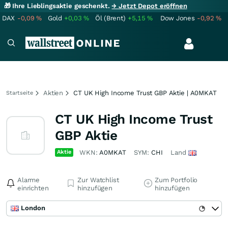
🎁 Ihre Lieblingsaktie geschenkt.
→ Jetzt Depot eröffnen
DAX
-0,09
%
Gold
+0,03
%
Öl (Brent)
+5,15
%
Dow Jones
-0,92
%
Aktien
CT UK High Income Trust GBP Aktie | A0MKAT
Startseite
CT UK High Income Trust
GBP Aktie
Aktie
WKN:
A0MKAT
SYM:
CHI
Land
Alarme
Zur Watchlist
Zum Portfolio
einrichten
hinzufügen
hinzufügen
London