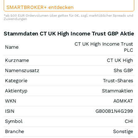
SMARTBROKER+ entdecken
*ab 500 EUR Ordervolumen über gettex für 0€, zzgl. marktüblicher Spreads und
Zuwendungen
Stammdaten CT UK High Income Trust GBP Aktie
CT UK High Income Trust
Name
PLC
Kurzname
CT UK High
Namenszusatz
Shs GBP
Kategorie
Trust-Shares
Aktientyp
Stammaktien
WKN
A0MKAT
ISIN
GB00B1N4G299
Symbol
CHI
Branche
Sonstige