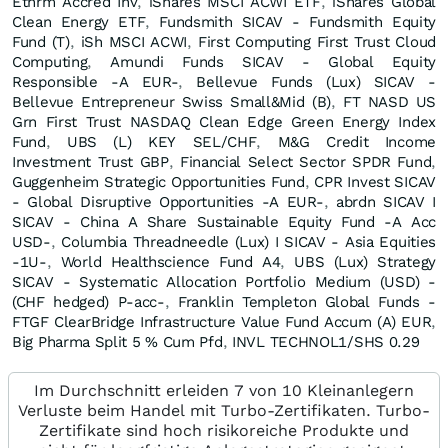
Ethrm Accred Inv
,
iShares MSCI ACWI ETF
,
iShares Global
Clean Energy ETF
,
Fundsmith SICAV - Fundsmith Equity
Fund (T)
,
iSh MSCI ACWI
,
First Computing First Trust Cloud
Computing
,
Amundi Funds SICAV - Global Equity
Responsible -A EUR-
,
Bellevue Funds (Lux) SICAV -
Bellevue Entrepreneur Swiss Small&Mid (B)
,
FT NASD US
Grn First Trust NASDAQ Clean Edge Green Energy Index
Fund
,
UBS (L) KEY SEL/CHF
,
M&G Credit Income
Investment Trust GBP
,
Financial Select Sector SPDR Fund
,
Guggenheim Strategic Opportunities Fund
,
CPR Invest SICAV
- Global Disruptive Opportunities -A EUR-
,
abrdn SICAV I
SICAV - China A Share Sustainable Equity Fund -A Acc
USD-
,
Columbia Threadneedle (Lux) I SICAV - Asia Equities
-1U-
,
World Healthscience Fund A4
,
UBS (Lux) Strategy
SICAV - Systematic Allocation Portfolio Medium (USD) -
(CHF hedged) P-acc-
,
Franklin Templeton Global Funds -
FTGF ClearBridge Infrastructure Value Fund Accum (A) EUR
,
Big Pharma Split 5 % Cum Pfd
,
INVL TECHNOL1/SHS 0.29
Im Durchschnitt erleiden 7 von 10 Kleinanlegern
Verluste beim Handel mit Turbo-Zertifikaten. Turbo-
Zertifikate sind hoch risikoreiche Produkte und