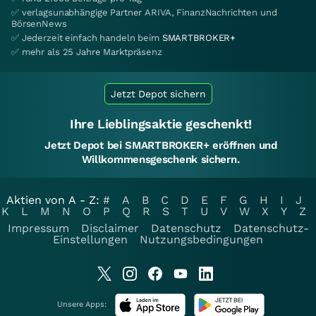
✅ verlagsunabhängige Partner ARIVA, FinanzNachrichten und
BörsenNews
✅ Jederzeit einfach handeln beim
SMARTBROKER+
✅ mehr als 25 Jahre Marktpräsenz
Jetzt Depot sichern
Ihre Lieblingsaktie geschenkt!
Jetzt Depot bei SMARTBROKER+ eröffnen und
Willkommensgeschenk sichern.
Aktien von A - Z:
#
A
B
C
D
E
F
G
H
I
J
K
L
M
N
O
P
Q
R
S
T
U
V
W
X
Y
Z
Impressum
Disclaimer
Datenschutz
Datenschutz-
Einstellungen
Nutzungsbedingungen
Unsere Apps: