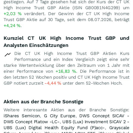
gestiegen. Auf 7 Tage gesehen hat sich der Kurs der CT UK
High Income Trust GBP Aktie (ISIN GB00B1N4G299) um
+2,03
%
verändert. Der Gewinn der CT UK High Income
Trust GBP Aktie auf 30 Tage, seit dem 08.07.2026, beträgt
+4,24
%
.
Kursziel CT UK High Income Trust GBP und
Analysten Einschätzungen
Die CT UK High Income Trust GBP Aktien Kurs
Performance und ein Index Vergleich zeigt eine sehr
starke Wertentwicklung über den Zeitraum von 1 Jahr mit
einer Performance von
+16,83
%
. Die Performance ist in
den letzten 52 Wochen positiv und CT UK High Income Trust
GBP notiert zurzeit
-4,44
%
unter dem 52-Wochen Hoch.
Aktien aus der Branche Sonstige
Weitere interesante Aktien aus der Branche Sonstige:
iShares Semicon
,
G City Europe
,
DWS Concept SICAV -
DWS Concept Platow -LC-
,
UBS (Lux) Investment SICAV 2 -
UBS (Lux) Digital Health Equity Fund (P)acc-
,
Grayscale