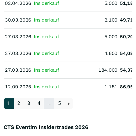
02.04.2026
02.04.2026
Insiderkauf
5.000
51,18
30.03.2026
30.03.2026
Insiderkauf
2.100
49,71
27.03.2026
27.03.2026
Insiderkauf
5.000
50,20
27.03.2026
27.03.2026
Insiderkauf
4.600
54,08
27.03.2026
27.03.2026
Insiderkauf
184.000
54,37
12.09.2025
12.09.2025
Insiderkauf
1.151
86,95
1
2
3
4
…
5
CTS Eventim Insidertrades
2026