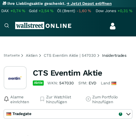
🎁 Ihre Lieblingsaktie geschenkt.
→ Jetzt Depot eröffnen
DAX
+0,74
%
Gold
+2,54
%
Öl (Brent)
-1,60
%
Dow Jones
+0,31
%
Aktien
CTS Eventim Aktie | 547030
Insidertrades
Startseite
CTS Eventim Aktie
Aktie
WKN:
547030
SYM:
EVD
Land
Alarme
Zur Watchlist
Zum Portfolio
einrichten
hinzufügen
hinzufügen
Tradegate