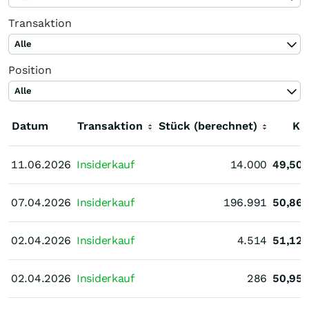
Transaktion
Alle
Position
Alle
Datum
Transaktion
Stück (berechnet)
Ku
11.06.2026
11.06.2026
Insiderkauf
14.000
49,50
07.04.2026
07.04.2026
Insiderkauf
196.991
50,86
02.04.2026
02.04.2026
Insiderkauf
4.514
51,12
02.04.2026
02.04.2026
Insiderkauf
286
50,95