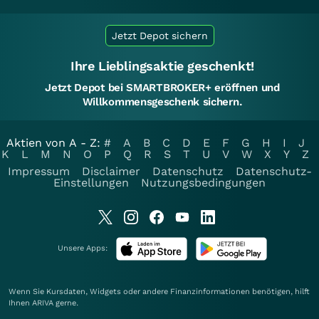
Jetzt Depot sichern
Ihre Lieblingsaktie geschenkt!
Jetzt Depot bei SMARTBROKER+ eröffnen und
Willkommensgeschenk sichern.
Aktien von A - Z:
#
A
B
C
D
E
F
G
H
I
J
K
L
M
N
O
P
Q
R
S
T
U
V
W
X
Y
Z
Impressum
Disclaimer
Datenschutz
Datenschutz-
Einstellungen
Nutzungsbedingungen
Unsere Apps:
Wenn Sie Kursdaten, Widgets oder andere Finanzinformationen benötigen, hilft
Ihnen
ARIVA
gerne.