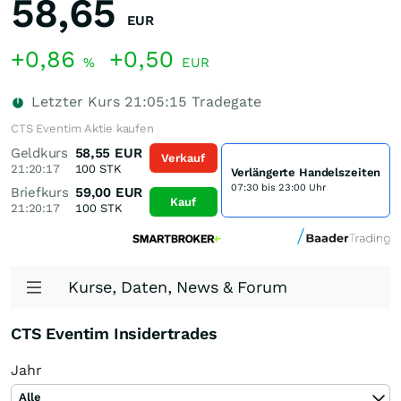
58,65
EUR
+0,86
+0,50
%
EUR
Letzter Kurs
21:05:15
Tradegate
CTS Eventim Aktie kaufen
Geldkurs
58,55
EUR
Verkauf
21:20:17
100
STK
Verlängerte Handelszeiten
07:30 bis 23:00 Uhr
Briefkurs
59,00
EUR
Kauf
21:20:17
100
STK
Kurse, Daten, News & Forum
CTS Eventim Insidertrades
Jahr
Alle