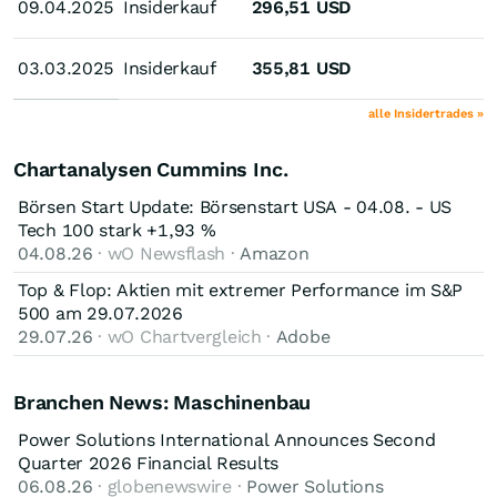
09.04.2025
09.04.2025
Insiderkauf
296,51
USD
03.03.2025
03.03.2025
Insiderkauf
355,81
USD
alle Insidertrades »
Chartanalysen Cummins Inc.
Börsen Start Update: Börsenstart USA - 04.08. - US
Tech 100 stark +1,93 %
04.08.26
· wO Newsflash ·
Amazon
Top & Flop: Aktien mit extremer Performance im S&P
500 am 29.07.2026
29.07.26
· wO Chartvergleich ·
Adobe
Branchen News: Maschinenbau
Power Solutions International Announces Second
Quarter 2026 Financial Results
06.08.26
· globenewswire ·
Power Solutions