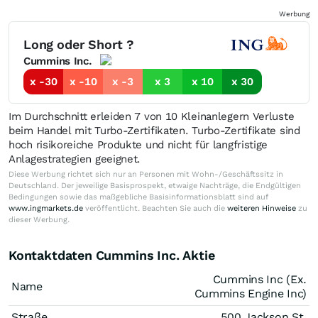
Werbung
Long oder Short ?
Cummins Inc.
x -30
x -10
x -3
x 3
x 10
x 30
Im Durchschnitt erleiden 7 von 10 Kleinanlegern Verluste
beim Handel mit Turbo-Zertifikaten. Turbo-Zertifikate sind
hoch risikoreiche Produkte und nicht für langfristige
Anlagestrategien geeignet.
Diese Werbung richtet sich nur an Personen mit Wohn-/Geschäftssitz in
Deutschland. Der jeweilige Basisprospekt, etwaige Nachträge, die Endgültigen
Bedingungen sowie das maßgebliche Basisinformationsblatt sind auf
www.ingmarkets.de
veröffentlicht. Beachten Sie auch die
weiteren Hinweise
zu
dieser Werbung.
Kontaktdaten Cummins Inc. Aktie
Cummins Inc (Ex.
Name
Cummins Engine Inc)
Straße
500 Jackson St.