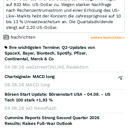
auf 932 Mio. US-Dollar zu. Wegen starker Nachfrage
nach Rechenzentrumsstrom und einer Erholung des US-
Lkw-Markts hebt der Konzern die Jahresprognose auf 10
bis 13 % Umsatzwachstum an. Die Quartalsdividende
steigt auf 2,20 US-Dollar.
Nachrichten
weitere Nachrichten »
Ihre wichtigsten Termine: Q2-Updates von
SpaceX, Bayer, Biontech, Spotify, Pfizer,
Continental, Merck & Co
04.08.26
wallstreetONLINE Redaktion
Chartsignale:
MACD long
06.08.26
MACD long
Börsen Start Update: Börsenstart USA - 04.08. - US
Tech 100 stark +1,93 %
04.08.26
wO Newsflash
Cummins Reports Strong Second Quarter 2026
Results; Raises Full-Year Outlook