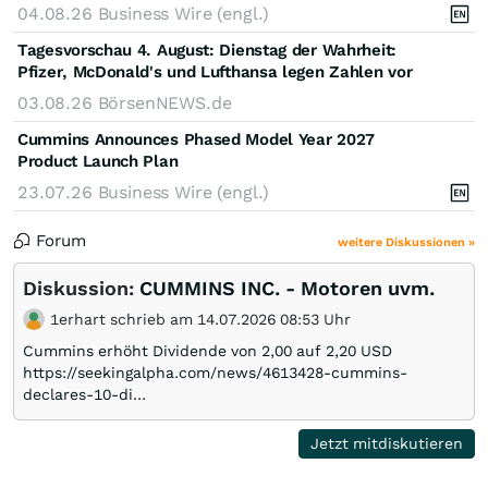
04.08.26
Business Wire (engl.)
Tagesvorschau 4. August: Dienstag der Wahrheit:
Pfizer, McDonald's und Lufthansa legen Zahlen vor
03.08.26
BörsenNEWS.de
Cummins Announces Phased Model Year 2027
Product Launch Plan
23.07.26
Business Wire (engl.)
Forum
weitere Diskussionen »
Diskussion:
CUMMINS INC. - Motoren uvm.
1erhart schrieb am 14.07.2026 08:53 Uhr
Cummins erhöht Dividende von 2,00 auf 2,20 USD
https://seekingalpha.com/news/4613428-cummins-
declares-10-di…
Jetzt mitdiskutieren