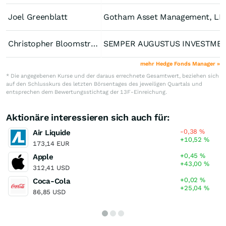
Joel Greenblatt
Gotham Asset Management, LL
Christopher Bloomstran
SEMPER AUGUSTUS INVES
mehr Hedge Fonds Manager »
* Die angegebenen Kurse und der daraus errechnete Gesamtwert, beziehen sich
auf den Schlusskurs des letzten Börsentages des jeweiligen Quartals und
entsprechen dem Bewertungsstichtag der 13F-Einreichung.
Aktionäre interessieren sich auch für:
-0,38
%
Air Liquide
+10,52
%
173,14 EUR
+0,45
%
Apple
+43,00
%
312,41 USD
+0,02
%
Coca-Cola
+25,04
%
86,85 USD