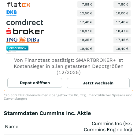
7,88 €
7,90 €
12,50 €
10,00 €
17,40 €
17,40 €
18,97 €
18,47 €
19,35 €
17,45 €
19,40 €
19,40 €
Von Finanztest bestätigt: SMARTBROKER+ ist
Kostensieger in allen getesteten Depotgrößen
(12/2025)
Depot eröffnen
Jetzt wechseln
*ab 500 EUR Ordervolumen über gettex für 0€, zzgl. marktüblicher Spreads und
Zuwendungen
Stammdaten Cummins Inc. Aktie
Cummins Inc (Ex.
Name
Cummins Engine Inc)