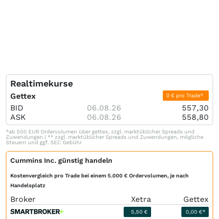
Realtimekurse
Gettex
0 € pro Trade*
BID
06.08.26
557,30
ASK
06.08.26
558,80
*ab 500 EUR Ordervolumen über gettex, zzgl. marktüblicher Spreads und
Zuwendungen | ** zzgl. marktüblicher Spreads und Zuwendungen, mögliche
Steuern und ggf. SEC Gebühr
Cummins Inc. günstig handeln
Kostenvergleich pro Trade bei einem 5.000 € Ordervolumen, je nach
Handelsplatz
Broker
Xetra
Gettex
5,50 €
0,00 €*