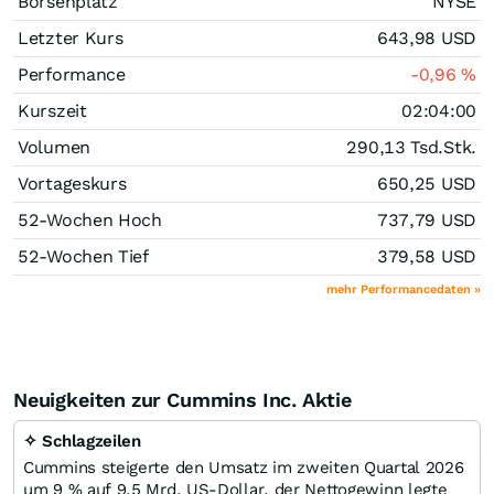
Börsenplatz
NYSE
Letzter Kurs
643,98
USD
Performance
-0,96
%
Kurszeit
02:04:00
Volumen
290,13 Tsd.
Stk.
Vortageskurs
650,25
USD
52-Wochen Hoch
737,79
USD
52-Wochen Tief
379,58
USD
mehr Performancedaten »
Neuigkeiten zur Cummins Inc. Aktie
✧ Schlagzeilen
Cummins steigerte den Umsatz im zweiten Quartal 2026
um 9 % auf 9,5 Mrd. US-Dollar, der Nettogewinn legte