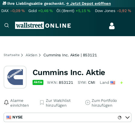
🎁 Ihre Lieblingsaktie geschenkt.
→ Jetzt Depot eröffnen
DAX
-0,09
%
Gold
+0,46
%
Öl (Brent)
+5,15
%
Dow Jones
-0,92
%
Aktien
Cummins Inc. Aktie | 853121
Startseite
Cummins Inc. Aktie
Aktie
WKN:
853121
SYM:
CMI
Land
Alarme
Zur Watchlist
Zum Portfolio
einrichten
hinzufügen
hinzufügen
NYSE