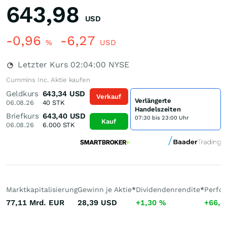
643,98
USD
-0,96
-6,27
%
USD
Letzter Kurs
02:04:00
NYSE
Cummins Inc. Aktie kaufen
Geldkurs
643,34
USD
Verkauf
Verlängerte
06.08.26
40
STK
Handelszeiten
Briefkurs
643,40
USD
07:30 bis 23:00 Uhr
Kauf
06.08.26
6.000
STK
Marktkapitalisierung
Gewinn je Aktie
*
Dividendenrendite
*
Perfo
77,11 Mrd.
EUR
28,39
USD
+1,30
%
+66,