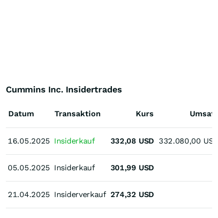
Cummins Inc. Insidertrades
Datum
Transaktion
Kurs
Umsat
16.05.2025
16.05.2025
Insiderkauf
332,08
USD
332.080,00
US
05.05.2025
05.05.2025
Insiderkauf
301,99
USD
21.04.2025
21.04.2025
Insiderverkauf
274,32
USD