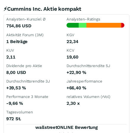
⚡Cummins Inc. Aktie kompakt
Analysten-Kursziel Ø
Analysten-Ratings
754,86
USD
Aktivität Forum (3M)
KGV
1 Beiträge
22,34
KUV
KCV
2,11
19,60
Dividende pro Aktie
Durchschnittsrendite 5J
8,00
USD
+22,90
%
Durchschnittsrendite 3J
Jahresperformance
+39,53
%
+66,40
%
Performance 3 Monate
relatives Volumen (rVol)
-9,66
%
2,30
x
Tagesvolumen
972 St.
wallstreetONLINE Bewertung