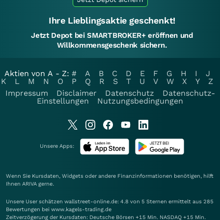
Ihre Lieblingsaktie geschenkt!
Jetzt Depot bei SMARTBROKER+ eröffnen und
Willkommensgeschenk sichern.
Aktien von A - Z:
#
A
B
C
D
E
F
G
H
I
J
K
L
M
N
O
P
Q
R
S
T
U
V
W
X
Y
Z
Impressum
Disclaimer
Datenschutz
Datenschutz-
Einstellungen
Nutzungsbedingungen
Unsere Apps:
Wenn Sie Kursdaten, Widgets oder andere Finanzinformationen benötigen, hilft
Ihnen
ARIVA
gerne.
Unsere User schätzen wallstreet-online.de: 4.8 von 5 Sternen ermittelt aus 285
Bewertungen bei www.kagels-trading.de
Zeitverzögerung der Kursdaten: Deutsche Börsen +15 Min. NASDAQ +15 Min.