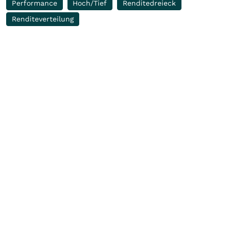
Performance
Hoch/Tief
Renditedreieck
Renditeverteilung