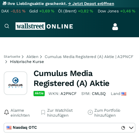
🎁 Ihre Lieblingsaktie geschenkt.
→ Jetzt Depot eröffnen
DAX
-0,51
%
Gold
+0,69
%
Öl (Brent)
+0,82
%
Dow Jones
+0,46
%
Aktien
Cumulus Media Registered (A) Aktie | A2PNCF
Startseite
Historische Kurse
Cumulus Media
Registered (A) Aktie
Aktie
WKN:
A2PNCF
SYM:
CMLSQ
Land
Alarme
Zur Watchlist
Zum Portfolio
einrichten
hinzufügen
hinzufügen
Nasdaq OTC