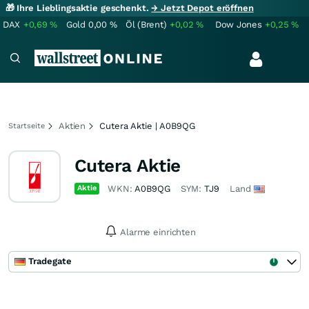
🎁 Ihre Lieblingsaktie geschenkt.
→ Jetzt Depot eröffnen
DAX
+0,69
%
Gold
0,00
%
Öl (Brent)
+0,02
%
Dow Jones
+0,25
%
Aktien
Cutera Aktie | A0B9QG
Startseite
Cutera Aktie
Aktie
WKN:
A0B9QG
SYM:
TJ9
Land
Alarme einrichten
Tradegate