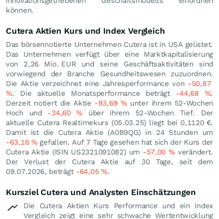
innovationsgetriebenen Geschäftsmodells einordnen
können.
Cutera Aktien Kurs und Index Vergleich
Das börsennotierte Unternehmen Cutera ist in USA gelistet.
Das Unternehmen verfügt über eine Marktkapitalisierung
von 2,26 Mio.
EUR
und seine Geschäftsaktivitäten sind
vorwiegend der Branche Gesundheitswesen zuzuordnen.
Die Aktie verzeichnet eine Jahresperformance von
-50,87
%
. Die aktuelle Monatsperformance beträgt
-44,68
%
.
Derzeit notiert die Aktie
-93,69
%
unter ihrem 52-Wochen
Hoch und
-34,60
%
über ihrem 52-Wochen Tief. Der
aktuelle Cutera Realtimekurs (
05.03.25
) liegt bei 0,1120
€
.
Damit ist die Cutera Aktie (A0B9QG) in 24 Stunden um
-63,16
%
gefallen. Auf 7 Tage gesehen hat sich der Kurs der
Cutera Aktie (ISIN US2321091082) um
-57,00
%
verändert.
Der Verlust der Cutera Aktie auf 30 Tage, seit dem
09.07.2026, beträgt
-64,05
%
.
Kursziel Cutera und Analysten Einschätzungen
Die Cutera Aktien Kurs Performance und ein Index
Vergleich zeigt eine sehr schwache Wertentwicklung