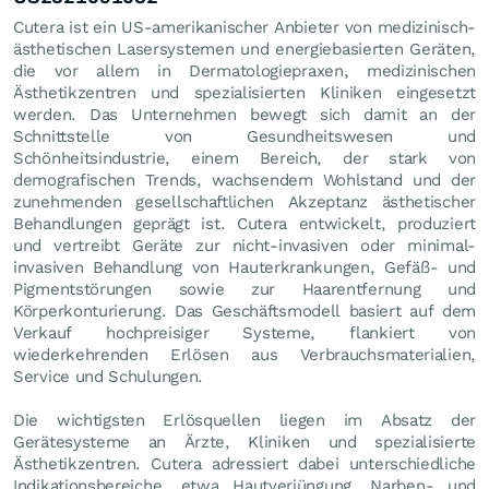
Cutera ist ein US-amerikanischer Anbieter von medizinisch-
ästhetischen Lasersystemen und energiebasierten Geräten,
die vor allem in Dermatologiepraxen, medizinischen
Ästhetikzentren und spezialisierten Kliniken eingesetzt
werden. Das Unternehmen bewegt sich damit an der
Schnittstelle von Gesundheitswesen und
Schönheitsindustrie, einem Bereich, der stark von
demografischen Trends, wachsendem Wohlstand und der
zunehmenden gesellschaftlichen Akzeptanz ästhetischer
Behandlungen geprägt ist. Cutera entwickelt, produziert
und vertreibt Geräte zur nicht-invasiven oder minimal-
invasiven Behandlung von Hauterkrankungen, Gefäß- und
Pigmentstörungen sowie zur Haarentfernung und
Körperkonturierung. Das Geschäftsmodell basiert auf dem
Verkauf hochpreisiger Systeme, flankiert von
wiederkehrenden Erlösen aus Verbrauchsmaterialien,
Service und Schulungen.
Die wichtigsten Erlösquellen liegen im Absatz der
Gerätesysteme an Ärzte, Kliniken und spezialisierte
Ästhetikzentren. Cutera adressiert dabei unterschiedliche
Indikationsbereiche, etwa Hautverjüngung, Narben- und