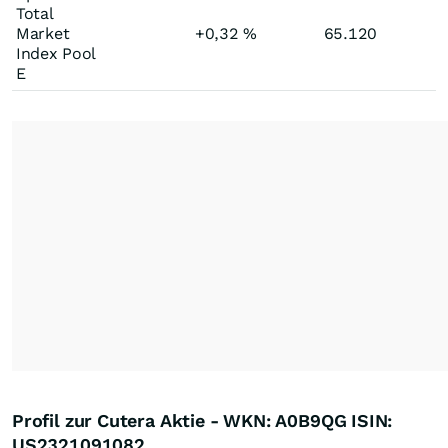
Total
Market
+0,32
%
65.120
Index Pool
E
Profil zur Cutera Aktie - WKN: A0B9QG ISIN:
US2321091082