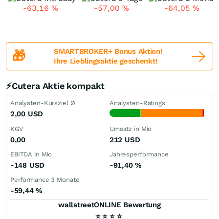
-63,16
%
-57,00
%
-64,05
%
SMARTBROKER+ Bonus Aktion!
🎁
Ihre Lieblingsaktie geschenkt!
⚡Cutera Aktie kompakt
Analysten-Kursziel Ø
Analysten-Ratings
2,00
USD
KGV
Umsatz in Mio
0,00
212
USD
EBITDA in Mio
Jahresperformance
-148
USD
-91,40
%
Performance 3 Monate
-59,44
%
wallstreetONLINE Bewertung
⭐
⭐
⭐
⭐