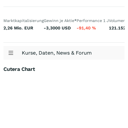
Marktkapitalisierung
Gewinn je Aktie
*
Performance 1 J
Volumen 
2,26 Mio.
EUR
-3,3000
USD
-91,40
%
121.152
Kurse, Daten, News & Forum
Cutera Chart