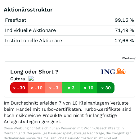
Aktionärsstruktur
Freefloat
99,15 %
Individuelle Aktionäre
71,49 %
Institutionelle Aktionäre
27,66 %
Werbung
Long oder Short ?
Cutera
x -30
x -10
x -3
x 3
x 10
x 30
Im Durchschnitt erleiden 7 von 10 Kleinanlegern Verluste
beim Handel mit Turbo-Zertifikaten. Turbo-Zertifikate sind
hoch risikoreiche Produkte und nicht für langfristige
Anlagestrategien geeignet.
Diese Werbung richtet sich nur an Personen mit Wohn-/Geschäftssitz in
Deutschland. Der jeweilige Basisprospekt, etwaige Nachträge, die Endgültigen
Bedingungen sowie das maßgebliche Basisinformationsblatt sind auf