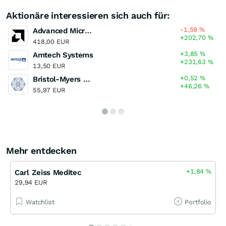
Aktionäre interessieren sich auch für:
-1,59
%
Advanced Micro Devices
+202,70
%
418,00 EUR
+3,85
%
Amtech Systems
+231,63
%
13,50 EUR
+0,52
%
Bristol-Myers Squibb
+46,26
%
55,97 EUR
Mehr entdecken
+1,84
%
Carl Zeiss Meditec
29,94 EUR
Watchlist
Portfolio