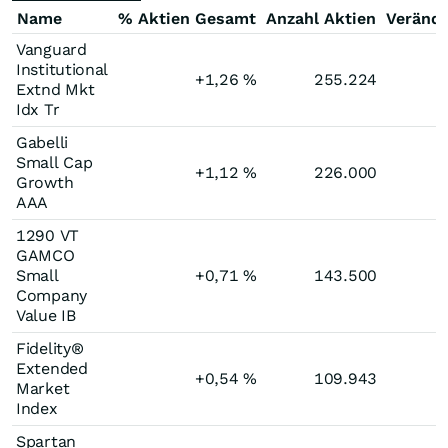
Name
% Aktien Gesamt
Anzahl Aktien
Veränd
Vanguard
Institutional
+1,26
%
255.224
Extnd Mkt
Idx Tr
Gabelli
Small Cap
+1,12
%
226.000
-
Growth
AAA
1290 VT
GAMCO
Small
+0,71
%
143.500
-
Company
Value IB
Fidelity®
Extended
+0,54
%
109.943
Market
Index
Spartan