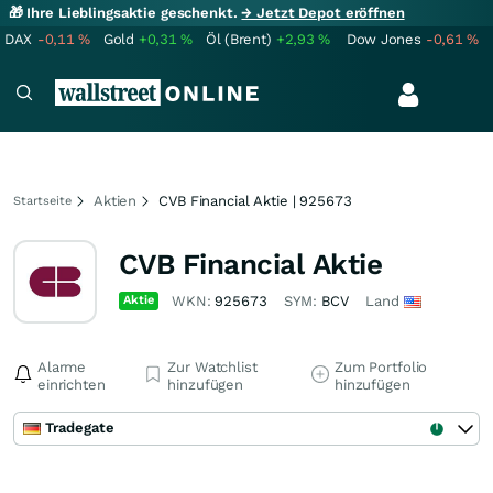
🎁 Ihre Lieblingsaktie geschenkt.
→ Jetzt Depot eröffnen
DAX
-0,11
%
Gold
+0,31
%
Öl (Brent)
+2,93
%
Dow Jones
-0,61
%
Aktien
CVB Financial Aktie | 925673
Startseite
CVB Financial Aktie
Aktie
WKN:
925673
SYM:
BCV
Land
Alarme
Zur Watchlist
Zum Portfolio
einrichten
hinzufügen
hinzufügen
Tradegate