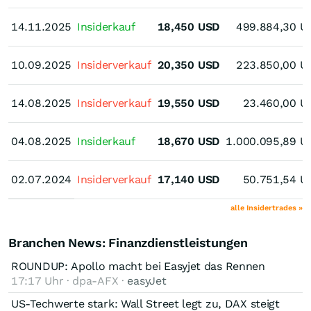
14.11.2025
14.11.2025
Insiderkauf
18,450
USD
499.884,30
U
10.09.2025
10.09.2025
Insiderverkauf
20,350
USD
223.850,00
U
14.08.2025
14.08.2025
Insiderverkauf
19,550
USD
23.460,00
U
04.08.2025
04.08.2025
Insiderkauf
18,670
USD
1.000.095,89
U
02.07.2024
02.07.2024
Insiderverkauf
17,140
USD
50.751,54
U
alle Insidertrades »
Branchen News: Finanzdienstleistungen
ROUNDUP: Apollo macht bei Easyjet das Rennen
17:17 Uhr · dpa-AFX ·
easyJet
US-Techwerte stark: Wall Street legt zu, DAX steigt