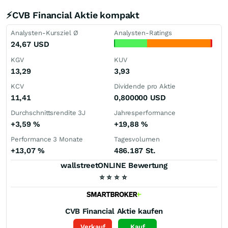
⚡CVB Financial Aktie kompakt
Analysten-Kursziel Ø
Analysten-Ratings
24,67
USD
KGV
KUV
13,29
3,93
KCV
Dividende pro Aktie
11,41
0,800000
USD
Durchschnittsrendite 3J
Jahresperformance
+3,59
%
+19,88
%
Performance 3 Monate
Tagesvolumen
+13,07
%
486.187 St.
wallstreetONLINE Bewertung
⭐
⭐
⭐
⭐
CVB Financial
Aktie kaufen
Verkauf
Kauf