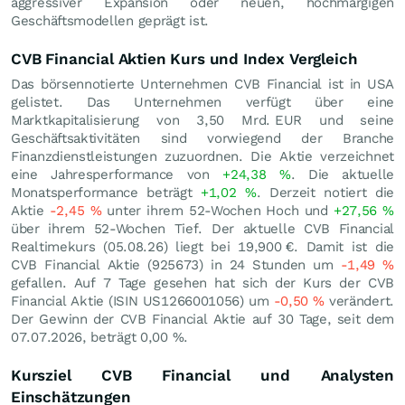
aggressiver Expansion oder neuen, hochmargigen
Geschäftsmodellen geprägt ist.
CVB Financial Aktien Kurs und Index Vergleich
Das börsennotierte Unternehmen CVB Financial ist in USA
gelistet. Das Unternehmen verfügt über eine
Marktkapitalisierung von 3,50 Mrd.
EUR
und seine
Geschäftsaktivitäten sind vorwiegend der Branche
Finanzdienstleistungen zuzuordnen. Die Aktie verzeichnet
eine Jahresperformance von
+24,38
%
. Die aktuelle
Monatsperformance beträgt
+1,02
%
. Derzeit notiert die
Aktie
-2,45
%
unter ihrem 52-Wochen Hoch und
+27,56
%
über ihrem 52-Wochen Tief. Der aktuelle CVB Financial
Realtimekurs (
05.08.26
) liegt bei 19,900
€
. Damit ist die
CVB Financial Aktie (925673) in 24 Stunden um
-1,49
%
gefallen. Auf 7 Tage gesehen hat sich der Kurs der CVB
Financial Aktie (ISIN US1266001056) um
-0,50
%
verändert.
Der Gewinn der CVB Financial Aktie auf 30 Tage, seit dem
07.07.2026, beträgt
0,00
%
.
Kursziel CVB Financial und Analysten
Einschätzungen