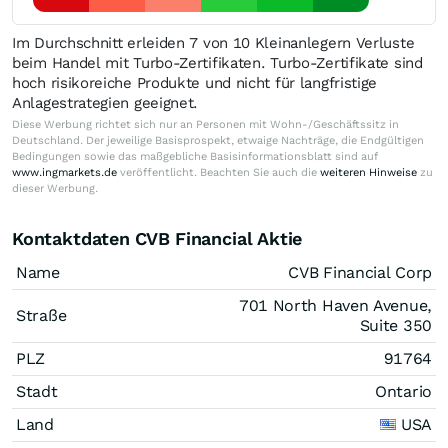
Im Durchschnitt erleiden 7 von 10 Kleinanlegern Verluste
beim Handel mit Turbo-Zertifikaten. Turbo-Zertifikate sind
hoch risikoreiche Produkte und nicht für langfristige
Anlagestrategien geeignet.
Diese Werbung richtet sich nur an Personen mit Wohn-/Geschäftssitz in
Deutschland. Der jeweilige Basisprospekt, etwaige Nachträge, die Endgültigen
Bedingungen sowie das maßgebliche Basisinformationsblatt sind auf
www.ingmarkets.de
veröffentlicht. Beachten Sie auch die
weiteren Hinweise
zu
dieser Werbung.
Kontaktdaten CVB Financial Aktie
Name
CVB Financial Corp
701 North Haven Avenue,
Straße
Suite 350
PLZ
91764
Stadt
Ontario
Land
USA