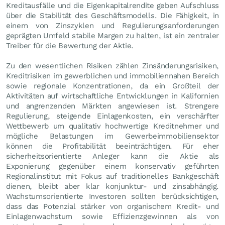
Kreditausfälle und die Eigenkapitalrendite geben Aufschluss
über die Stabilität des Geschäftsmodells. Die Fähigkeit, in
einem von Zinszyklen und Regulierungsanforderungen
geprägten Umfeld stabile Margen zu halten, ist ein zentraler
Treiber für die Bewertung der Aktie.
Zu den wesentlichen Risiken zählen Zinsänderungsrisiken,
Kreditrisiken im gewerblichen und immobiliennahen Bereich
sowie regionale Konzentrationen, da ein Großteil der
Aktivitäten auf wirtschaftliche Entwicklungen in Kalifornien
und angrenzenden Märkten angewiesen ist. Strengere
Regulierung, steigende Einlagenkosten, ein verschärfter
Wettbewerb um qualitativ hochwertige Kreditnehmer und
mögliche Belastungen im Gewerbeimmobiliensektor
können die Profitabilität beeinträchtigen. Für eher
sicherheitsorientierte Anleger kann die Aktie als
Exponierung gegenüber einem konservativ geführten
Regionalinstitut mit Fokus auf traditionelles Bankgeschäft
dienen, bleibt aber klar konjunktur- und zinsabhängig.
Wachstumsorientierte Investoren sollten berücksichtigen,
dass das Potenzial stärker von organischem Kredit- und
Einlagenwachstum sowie Effizienzgewinnen als von