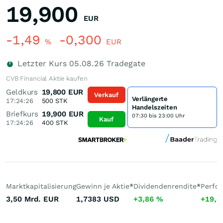
19,900
EUR
-1,49
-0,300
%
EUR
Letzter Kurs
05.08.26
Tradegate
CVB Financial Aktie kaufen
Geldkurs
19,800
EUR
Verkauf
Verlängerte
17:24:26
500
STK
Handelszeiten
Briefkurs
19,900
EUR
07:30 bis 23:00 Uhr
Kauf
17:24:26
400
STK
Marktkapitalisierung
Gewinn je Aktie
*
Dividendenrendite
*
Perfo
3,50 Mrd.
EUR
1,7383
USD
+3,86
%
+19,