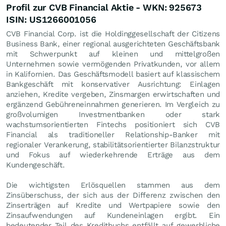
Profil zur CVB Financial Aktie - WKN: 925673
ISIN: US1266001056
CVB Financial Corp. ist die Holdinggesellschaft der Citizens
Business Bank, einer regional ausgerichteten Geschäftsbank
mit Schwerpunkt auf kleinen und mittelgroßen
Unternehmen sowie vermögenden Privatkunden, vor allem
in Kalifornien. Das Geschäftsmodell basiert auf klassischem
Bankgeschäft mit konservativer Ausrichtung: Einlagen
anziehen, Kredite vergeben, Zinsmargen erwirtschaften und
ergänzend Gebühreneinnahmen generieren. Im Vergleich zu
großvolumigen Investmentbanken oder stark
wachstumsorientierten Fintechs positioniert sich CVB
Financial als traditioneller Relationship-Banker mit
regionaler Verankerung, stabilitätsorientierter Bilanzstruktur
und Fokus auf wiederkehrende Erträge aus dem
Kundengeschäft.
Die wichtigsten Erlösquellen stammen aus dem
Zinsüberschuss, der sich aus der Differenz zwischen den
Zinserträgen auf Kredite und Wertpapiere sowie den
Zinsaufwendungen auf Kundeneinlagen ergibt. Ein
bedeutender Teil des Kreditbuchs entfällt auf gewerbliche