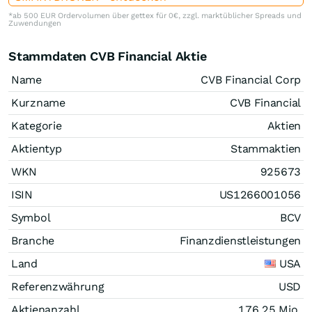
*ab 500 EUR Ordervolumen über gettex für 0€, zzgl. marktüblicher Spreads und
Zuwendungen
Stammdaten CVB Financial Aktie
Name
CVB Financial Corp
Kurzname
CVB Financial
Kategorie
Aktien
Aktientyp
Stammaktien
WKN
925673
ISIN
US1266001056
Symbol
BCV
Branche
Finanzdienstleistungen
Land
USA
Referenzwährung
USD
Aktienanzahl
176,25 Mio.