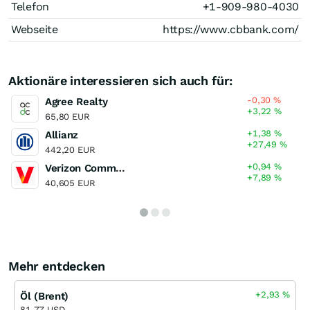
Telefon
+1-909-980-4030
Webseite
https://www.cbbank.com/
Aktionäre interessieren sich auch für:
-0,30
%
Agree Realty
+3,22
%
65,80 EUR
+1,38
%
Allianz
+27,49
%
442,20 EUR
+0,94
%
Verizon Communications
+7,89
%
40,605 EUR
Mehr entdecken
+2,93
%
Öl (Brent)
81,77 USD