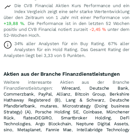
Die CVB Financial Aktien Kurs Performance und ein
Index Vergleich zeigt eine sehr starke Wertentwicklung
über den Zeitraum von 1 Jahr mit einer Performance von
+19,88
%
. Die Performance ist in den letzten 52 Wochen
positiv und CVB Financial notiert zurzeit
-2,45
%
unter dem
52-Wochen Hoch.
34% aller Analysten für ein Buy Rating. 67% aller
Analysten für ein Hold Rating. Das Gesamt Rating der
Analysten liegt bei 3,33 von 5 Punkten.
Aktien aus der Branche Finanzdienstleistungen
Weitere interesante Aktien aus der Branche
Finanzdienstleistungen:
Wirecard
,
Deutsche Bank
,
Commerzbank
,
PayPal
,
Allianz
,
Bitcoin Group
,
Berkshire
Hathaway Registered (B)
,
Lang & Schwarz
,
Deutsche
Pfandbriefbank
,
mutares
,
Microstrategy (Doing business
Strategy) (A)
,
Porsche Holding SE
,
Coinbase
,
Münchener
Rück
,
flatexDEGIRO
,
Smartbroker Holding
,
DeFi
Technologies
,
Argo Blockchain
,
Neptune Digital Assets
,
sino
,
Metaplanet
,
Fannie Mae
,
Intellabridge Technology