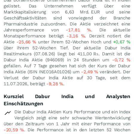
gelistet. Das Unternehmen verfügt über eine
Marktkapitalisierung von 6,63 Mrd.
EUR
und seine
Geschäftsaktivitäten sind vorwiegend der Branche
Pharmaindustrie zuzuordnen. Die Aktie verzeichnet eine
Jahresperformance von
-17,81
%
. Die aktuelle
Monatsperformance beträgt
-3,16
%
. Derzeit notiert die
Aktie
-25,66
%
unter ihrem 52-Wochen Hoch und
+0,67
%
über ihrem 52-Wochen Tief. Der aktuelle Dabur India
Realtimekurs (
07.08.26
) liegt bei 411,00
₨
. Damit ist die
Dabur India Aktie (946069) in 24 Stunden um
-0,72
%
gefallen. Auf 7 Tage gesehen hat sich der Kurs der Dabur
India Aktie (ISIN INE016A01026) um
-2,49
%
verändert. Der
Verlust der Dabur India Aktie auf 30 Tage, seit dem
11.07.2026, beträgt
-9,28
%
.
Kursziel Dabur India und Analysten
Einschätzungen
Die Dabur India Aktien Kurs Performance und ein Index
Vergleich zeigt eine sehr schwache Wertentwicklung
über den Zeitraum von 1 Jahr mit einer Performance von
-20,59
%
. Die Performance ist in den letzten 52 Wochen