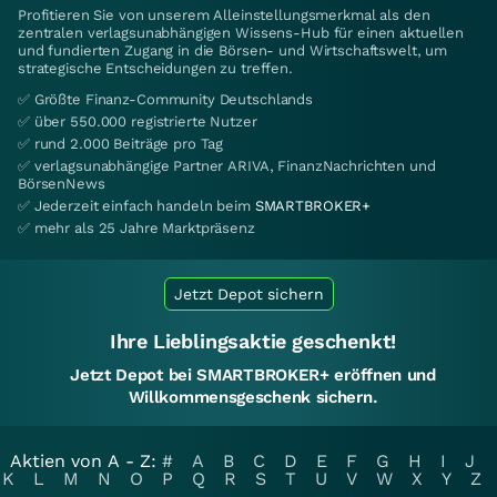
Profitieren Sie von unserem Alleinstellungsmerkmal als den
zentralen verlagsunabhängigen Wissens-Hub für einen aktuellen
und fundierten Zugang in die Börsen- und Wirtschaftswelt, um
strategische Entscheidungen zu treffen.
✅ Größte Finanz-Community Deutschlands
✅ über 550.000 registrierte Nutzer
✅ rund 2.000 Beiträge pro Tag
✅ verlagsunabhängige Partner ARIVA, FinanzNachrichten und
BörsenNews
✅ Jederzeit einfach handeln beim
SMARTBROKER+
✅ mehr als 25 Jahre Marktpräsenz
Jetzt Depot sichern
Ihre Lieblingsaktie geschenkt!
Jetzt Depot bei SMARTBROKER+ eröffnen und
Willkommensgeschenk sichern.
Aktien von A - Z:
#
A
B
C
D
E
F
G
H
I
J
K
L
M
N
O
P
Q
R
S
T
U
V
W
X
Y
Z