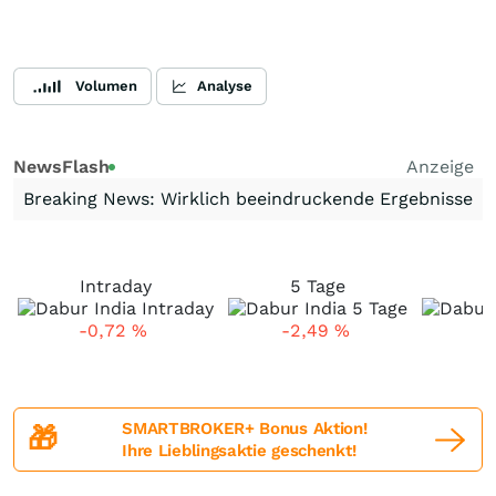
Volumen
Analyse
NewsFlash
Anzeige
Breaking News: Wirklich beeindruckende Ergebnisse
Intraday
5 Tage
1
-0,72
%
-2,49
%
-
SMARTBROKER+ Bonus Aktion!
🎁
Ihre Lieblingsaktie geschenkt!