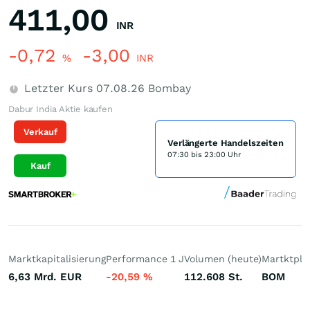
411,00
INR
-0,72
-3,00
%
INR
Letzter Kurs
07.08.26
Bombay
Dabur India Aktie kaufen
Verkauf
Verlängerte Handelszeiten
07:30 bis 23:00 Uhr
Kauf
Marktkapitalisierung
Performance 1 J
Volumen (heute)
Martktpla
6,63 Mrd.
EUR
-20,59
%
112.608
St.
BOM