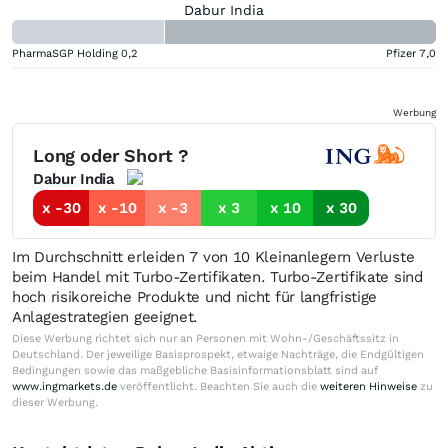
Dabur India
PharmaSGP Holding
0,2
Pfizer
7,0
Werbung
Long oder Short ?
Dabur India
x -30
x -10
x -3
x 3
x 10
x 30
Im Durchschnitt erleiden 7 von 10 Kleinanlegern Verluste
beim Handel mit Turbo-Zertifikaten. Turbo-Zertifikate sind
hoch risikoreiche Produkte und nicht für langfristige
Anlagestrategien geeignet.
Diese Werbung richtet sich nur an Personen mit Wohn-/Geschäftssitz in
Deutschland. Der jeweilige Basisprospekt, etwaige Nachträge, die Endgültigen
Bedingungen sowie das maßgebliche Basisinformationsblatt sind auf
www.ingmarkets.de
veröffentlicht. Beachten Sie auch die
weiteren Hinweise
zu
dieser Werbung.