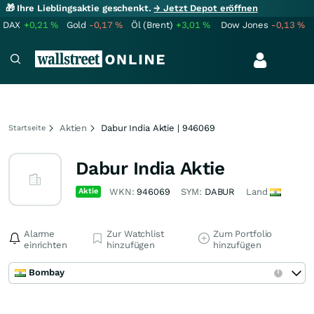
🎁 Ihre Lieblingsaktie geschenkt.
→ Jetzt Depot eröffnen
DAX
+0,21
%
Gold
-0,17
%
Öl (Brent)
+3,01
%
Dow Jones
-0,13
%
Aktien
Dabur India Aktie | 946069
Startseite
Dabur India Aktie
Aktie
WKN:
946069
SYM:
DABUR
Land
Alarme
Zur Watchlist
Zum Portfolio
einrichten
hinzufügen
hinzufügen
Bombay