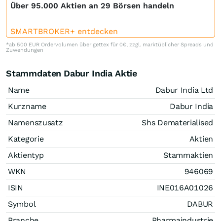
Über 95.000 Aktien an 29 Börsen handeln
SMARTBROKER+ entdecken
*ab 500 EUR Ordervolumen über gettex für 0€, zzgl. marktüblicher Spreads und
Zuwendungen
Stammdaten Dabur India Aktie
Name
Dabur India Ltd
Kurzname
Dabur India
Namenszusatz
Shs Dematerialised
Kategorie
Aktien
Aktientyp
Stammaktien
WKN
946069
ISIN
INE016A01026
Symbol
DABUR
Branche
Pharmaindustrie