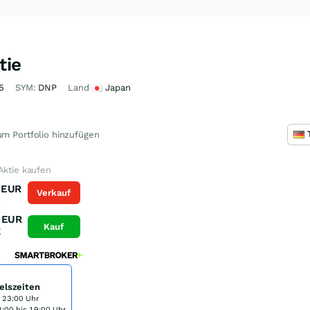
tie
5
SYM:
DNP
Land
Japan
m Portfolio hinzufügen
Aktie kaufen
EUR
Verkauf
K
EUR
Kauf
K
elszeiten
s 23:00 Uhr
:00 bis 19:00 Uhr