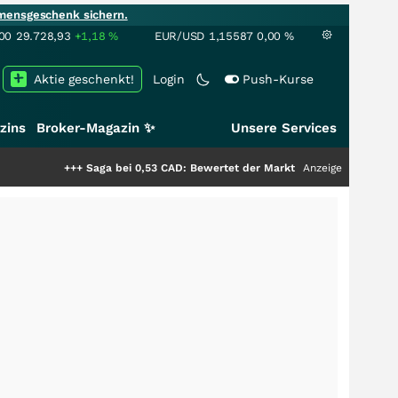
mensgeschenk sichern.
00
29.728,93
+1,18
%
EUR/USD
1,15587
0,00
%
Aktie geschenkt!
Login
Push-Kurse
zins
Broker-Magazin ✨
Unsere Services
+++
Saga bei 0,53 CAD: Bewertet der Markt noch immer nur die Hälfte
Anzeige