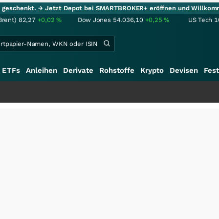
ie geschenkt.
→ Jetzt Depot bei SMARTBROKER+ eröffnen und Willkom
Brent)
82,27
+0,02
%
Dow Jones
54.036,10
+0,25
%
US Tech 1
ETFs
Anleihen
Derivate
Rohstoffe
Krypto
Devisen
Fest