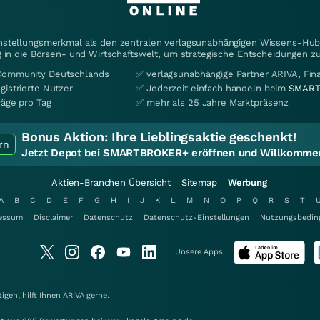
instellungsmerkmal als den zentralen verlagsunabhängigen Wissens-Hub 
 in die Börsen- und Wirtschaftswelt, um strategische Entscheidungen zu
Community Deutschlands
✅ verlagsunabhängige Partner ARIVA, Fi
gistrierte Nutzer
✅ Jederzeit einfach handeln beim
SMART
räge pro Tag
✅ mehr als 25 Jahre Marktpräsenz
Bonus Aktion:
Ihre Lieblingsaktie geschenkt!
rn
Jetzt Depot bei SMARTBROKER+ eröffnen und Willkommen
Aktien-Branchen Übersicht
Sitemap
Werbung
A
B
C
D
E
F
G
H
I
J
K
L
M
N
O
P
Q
R
S
T
essum
Disclaimer
Datenschutz
Datenschutz-Einstellungen
Nutzungsbedin
Unsere Apps:
gen, hilft Ihnen
ARIVA
gerne.