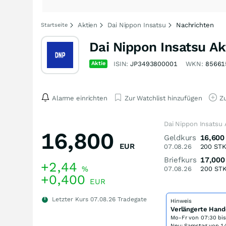
Aktien
Dai Nippon Insatsu
Nachrichten
Startseite
Dai Nippon Insatsu Ak
Aktie
ISIN:
JP3493800001
WKN:
85661
Alarme einrichten
Zur Watchlist hinzufügen
Zu
Dai Nippon Insatsu 
16,800
Geldkurs
16,600
EUR
07.08.26
200
ST
Briefkurs
17,000
+2,44
%
07.08.26
200
ST
+0,400
EUR
Letzter Kurs
07.08.26
Tradegate
Hinweis
Verlängerte Hand
Mo-Fr von
07:30 bi
Neu: Samstag von 14