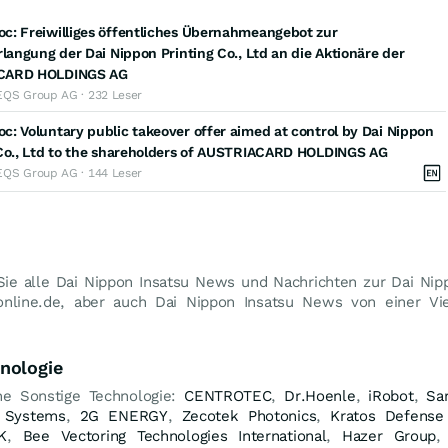
c: Freiwilliges öffentliches Übernahmeangebot zur
rlangung der Dai Nippon Printing Co., Ltd an die Aktionäre der
CARD HOLDINGS AG
EQS Group AG · 232 Leser
: Voluntary public takeover offer aimed at control by Dai Nippon
 Co., Ltd to the shareholders of AUSTRIACARD HOLDINGS AG
EQS Group AG · 144 Leser
Sie alle Dai Nippon Insatsu News und Nachrichten zur Dai Nipp
online.de, aber auch Dai Nippon Insatsu News von einer Vie
nologie
he Sonstige Technologie:
CENTROTEC
,
Dr.Hoenle
,
iRobot
,
Sar
 Systems
,
2G ENERGY
,
Zecotek Photonics
,
Kratos Defense 
K
,
Bee Vectoring Technologies International
,
Hazer Group