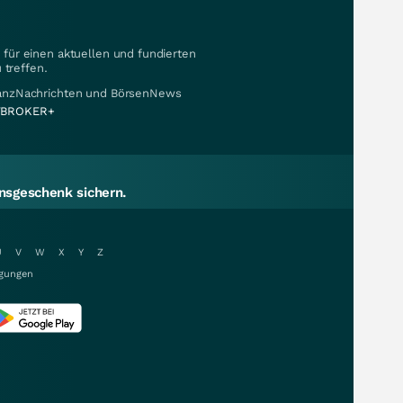
für einen aktuellen und fundierten
 treffen.
nanzNachrichten und BörsenNews
BROKER+
sgeschenk sichern.
U
V
W
X
Y
Z
gungen