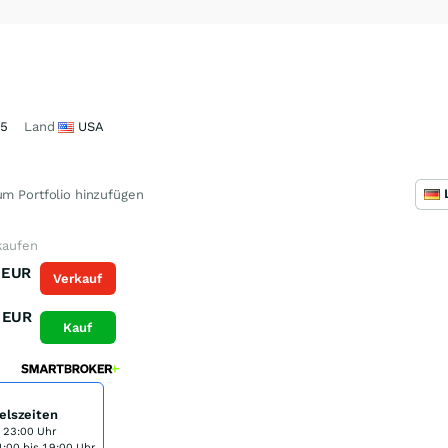
35
Land
USA
m Portfolio hinzufügen
 kaufen
EUR
Verkauf
EUR
Kauf
elszeiten
s 23:00 Uhr
:00 bis 19:00 Uhr