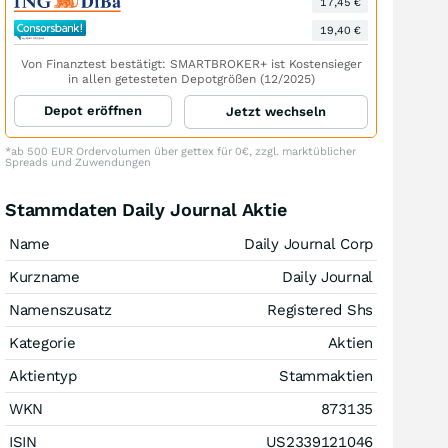
17,45 €
19,40 €
Von Finanztest bestätigt: SMARTBROKER+ ist Kostensieger
in allen getesteten Depotgrößen (12/2025)
Depot eröffnen
Jetzt wechseln
*ab 500 EUR Ordervolumen über gettex für 0€, zzgl. marktüblicher
Spreads und Zuwendungen
Stammdaten Daily Journal Aktie
Name
Daily Journal Corp
Kurzname
Daily Journal
Namenszusatz
Registered Shs
Kategorie
Aktien
Aktientyp
Stammaktien
WKN
873135
ISIN
US2339121046