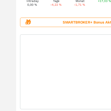
+17,03
0,00
%
-4,22
%
-1,71
%
🎁
SMARTBROKER+ Bonus Aktion