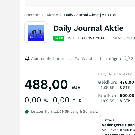
Aktien
Daily Journal Aktie | 873135
Startseite
Daily Journal Aktie
Aktie
ISIN:
US2339121046
WKN:
8731
Alarme einrichten
Zur Watchlist hinzufügen
Zu
Daily Journal Aktie
488,00
Geldkurs
476,00
EUR
11:09:59
8
STK
Briefkurs
500,00
0,00
0,00
%
EUR
11:09:59
8
STK
Letzter Kurs
11:09:59
Lang & Schwarz
Hinweis
Verlängerte Hand
Mo-Fr von
07:30 bi
Neu: Samstag von 14