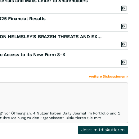
terials and Mails Letter to Shareholders
025 Financial Results
DAILY JOURNAL CORPORATION ADDRESSES BUXTON HELMSLEY’S BRAZEN THREATS AND EXPOSES THE FIRM’S DISINGENUOUS, SELF-SERVING AGENDA
ic Access to its New Form 8-K
weitere Diskussionen »
g" vor Öffnung an. 4 Nutzer haben Daily Journal im Portfolio und 1
t Ihre Meinung zu den Ergebnissen? Diskutieren Sie mit!
Jetzt mitdiskutieren