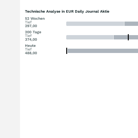
Technische Analyse in EUR Daily Journal Aktie
52 Wochen
Tief
297,00
200 Tage
Tief
374,00
Heute
Tief
488,00