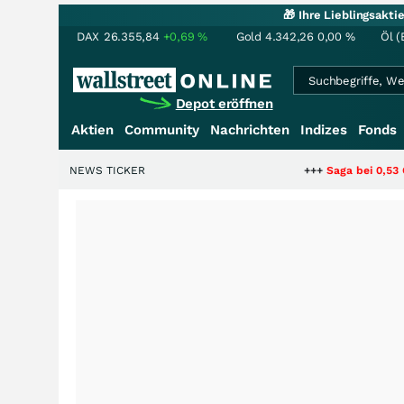
🎁 Ihre Lieblingsakt
DAX
26.355,84
+0,69
%
Gold
4.342,26
0,00
%
Öl (
Depot eröffnen
Aktien
Community
Nachrichten
Indizes
Fonds
NEWS TICKER
+++
Saga bei 0,53 CAD: Bewert