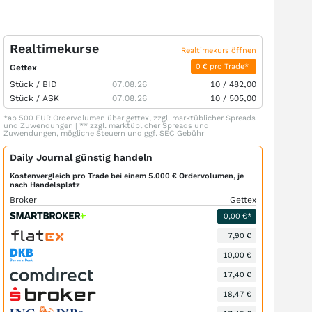
Realtimekurse
Realtimekurs öffnen
0 € pro Trade*
Gettex
Stück /
BID
07.08.26
10
/
482,00
Stück /
ASK
07.08.26
10
/
505,00
*ab 500 EUR Ordervolumen über gettex, zzgl. marktüblicher Spreads
und Zuwendungen | ** zzgl. marktüblicher Spreads und
Zuwendungen, mögliche Steuern und ggf. SEC Gebühr
Daily Journal günstig handeln
Kostenvergleich pro Trade bei einem 5.000 € Ordervolumen, je
nach Handelsplatz
Broker
Gettex
0,00 €*
7,90 €
10,00 €
17,40 €
18,47 €