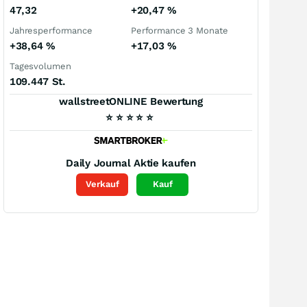
47,32
+20,47
%
Jahresperformance
Performance 3 Monate
+38,64
%
+17,03
%
Tagesvolumen
109.447 St.
wallstreetONLINE Bewertung
⭐
⭐
⭐
⭐
⭐
Daily Journal
Aktie kaufen
Verkauf
Kauf