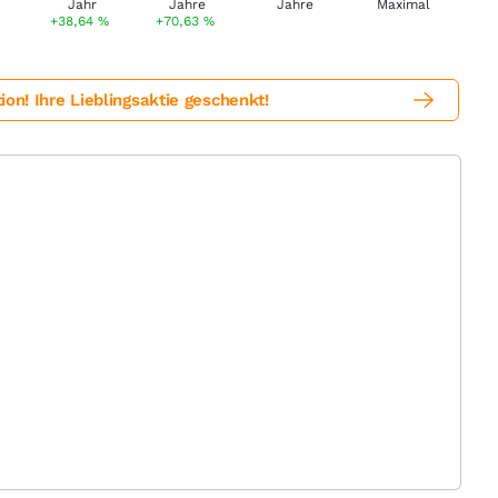
%
+38,64
%
+70,63
%
! Ihre Lieblingsaktie geschenkt!