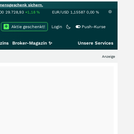
mensgeschenk sichern.
00
29.728,93
+1,18
%
EUR/USD
1,15587
0,00
%
Aktie geschenkt!
Login
Push-Kurse
zins
Broker-Magazin ✨
Unsere Services
Anzeige