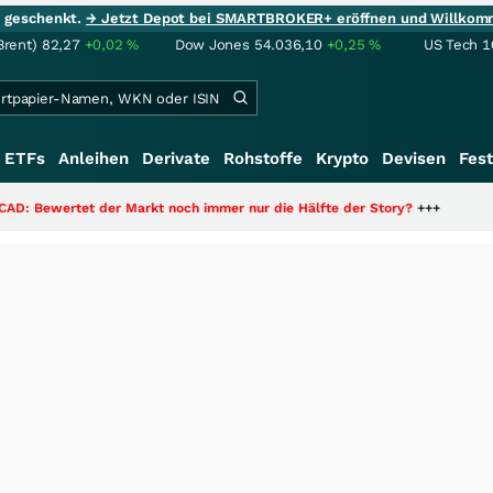
ie geschenkt.
→ Jetzt Depot bei SMARTBROKER+ eröffnen und Willkom
Brent)
82,27
+0,02
%
Dow Jones
54.036,10
+0,25
%
US Tech 1
ETFs
Anleihen
Derivate
Rohstoffe
Krypto
Devisen
Fest
et der Markt noch immer nur die Hälfte der Story?
+++